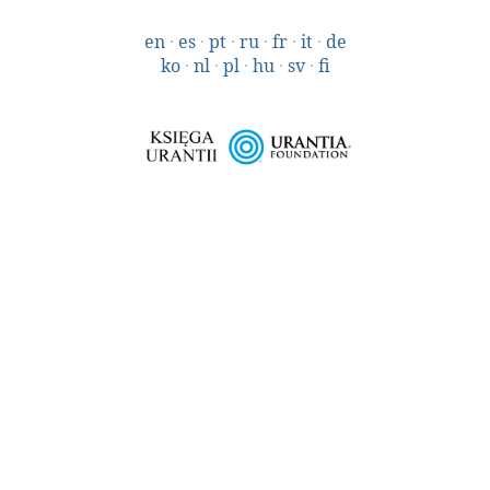
en
·
es
·
pt
·
ru
·
fr
·
it
·
de
ko
·
nl
·
pl
·
hu
·
sv
·
fi