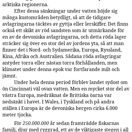
arktiska regionerna.
Efter dessa sänkningar under vatten höjde sig
59:4.7
många kustområden betydligt, så att de tidigare
avlagringarna täcktes av gyttja eller lerskiffer. Det finns
också ett skikt av röd sandsten som är utmärkande för
en av de devoniska avlagringarna, och detta röda lager
sträcker sig över en stor del av jordens yta, så att man
finner det i Nord- och Sydamerika, Europa, Ryssland,
Kina, Afrika och Australien. Sådana röda avlagringar
antyder torra eller nästan torra förhållanden, men
klimatet under denna epok var fortfarande milt och
jämnt.
Under hela denna period förblev landet sydost om
59:4.8
ön Cincinnati väl ovan vatten. Men en mycket stor del av
västra Europa, medräknat de Brittiska öarna var
nedsänkt i havet. I Wales, i Tyskland och på andra
ställen i Europa är de devoniska bergen cirka 6.000
meter tjocka.
För
250.000.000
år sedan framträdde fiskarnas
59:4.9
familj, djur med ryggrad, ett av de viktigaste stegen i all