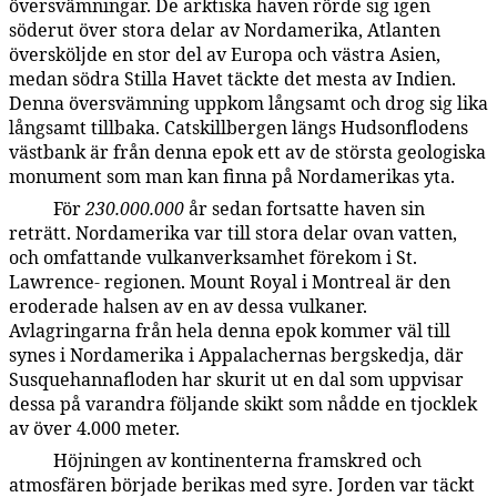
översvämningar. De arktiska haven rörde sig igen
söderut över stora delar av Nordamerika, Atlanten
översköljde en stor del av Europa och västra Asien,
medan södra Stilla Havet täckte det mesta av Indien.
Denna översvämning uppkom långsamt och drog sig lika
långsamt tillbaka. Catskillbergen längs Hudsonflodens
västbank är från denna epok ett av de största geologiska
monument som man kan finna på Nordamerikas yta.
För
230.000.000
år sedan fortsatte haven sin
59:4.16
reträtt. Nordamerika var till stora delar ovan vatten,
och omfattande vulkanverksamhet förekom i St.
Lawrence- regionen. Mount Royal i Montreal är den
eroderade halsen av en av dessa vulkaner.
Avlagringarna från hela denna epok kommer väl till
synes i Nordamerika i Appalachernas bergskedja, där
Susquehannafloden har skurit ut en dal som uppvisar
dessa på varandra följande skikt som nådde en tjocklek
av över 4.000 meter.
Höjningen av kontinenterna framskred och
59:4.17
atmosfären började berikas med syre. Jorden var täckt