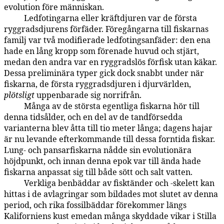
evolution före människan.
Ledfotingarna eller kräftdjuren var de första
59:4.10
ryggradsdjurens förfäder. Föregångarna till fiskarnas
familj var två modifierade ledfotingsanfäder: den ena
hade en lång kropp som förenade huvud och stjärt,
medan den andra var en ryggradslös förfisk utan käkar.
Dessa preliminära typer gick dock snabbt under när
fiskarna, de första ryggradsdjuren i djurvärlden,
plötsligt
uppenbarade sig norrifrån.
Många av de största egentliga fiskarna hör till
59:4.11
denna tidsålder, och en del av de tandförsedda
varianterna blev åtta till tio meter långa; dagens hajar
är nu levande efterkommande till dessa forntida fiskar.
Lung- och pansarfiskarna nådde sin evolutionära
höjdpunkt, och innan denna epok var till ända hade
fiskarna anpassat sig till både sött och salt vatten.
Verkliga benbäddar av fisktänder och -skelett kan
59:4.12
hittas i de avlagringar som bildades mot slutet av denna
period, och rika fossilbäddar förekommer längs
Kaliforniens kust emedan många skyddade vikar i Stilla