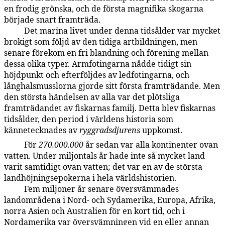
en frodig grönska, och de första magnifika skogarna
började snart framträda.
Det marina livet under denna tidsålder var mycket
59:4.3
brokigt som följd av den tidiga artbildningen, men
senare förekom en fri blandning och förening mellan
dessa olika typer. Armfotingarna nådde tidigt sin
höjdpunkt och efterföljdes av ledfotingarna, och
långhalsmusslorna gjorde sitt första framträdande. Men
den största händelsen av alla var det plötsliga
framträdandet av fiskarnas familj. Detta blev fiskarnas
tidsålder, den period i världens historia som
kännetecknades av
ryggradsdjurens
uppkomst.
För
270.000.000
år sedan var alla kontinenter ovan
59:4.4
vatten. Under miljontals år hade inte så mycket land
varit samtidigt ovan vatten; det var en av de största
landhöjningsepokerna i hela världshistorien.
Fem miljoner år senare översvämmades
59:4.5
landområdena i Nord- och Sydamerika, Europa, Afrika,
norra Asien och Australien för en kort tid, och i
Nordamerika var översvämningen vid en eller annan