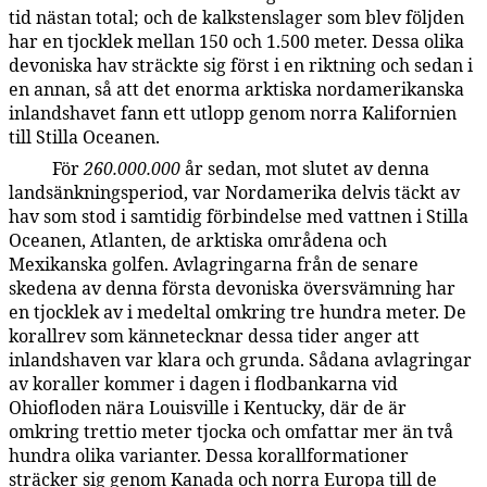
tid nästan total; och de kalkstenslager som blev följden
har en tjocklek mellan 150 och 1.500 meter. Dessa olika
devoniska hav sträckte sig först i en riktning och sedan i
en annan, så att det enorma arktiska nordamerikanska
inlandshavet fann ett utlopp genom norra Kalifornien
till Stilla Oceanen.
För
260.000.000
år sedan, mot slutet av denna
59:4.6
landsänkningsperiod, var Nordamerika delvis täckt av
hav som stod i samtidig förbindelse med vattnen i Stilla
Oceanen, Atlanten, de arktiska områdena och
Mexikanska golfen. Avlagringarna från de senare
skedena av denna första devoniska översvämning har
en tjocklek av i medeltal omkring tre hundra meter. De
korallrev som kännetecknar dessa tider anger att
inlandshaven var klara och grunda. Sådana avlagringar
av koraller kommer i dagen i flodbankarna vid
Ohiofloden nära Louisville i Kentucky, där de är
omkring trettio meter tjocka och omfattar mer än två
hundra olika varianter. Dessa korallformationer
sträcker sig genom Kanada och norra Europa till de