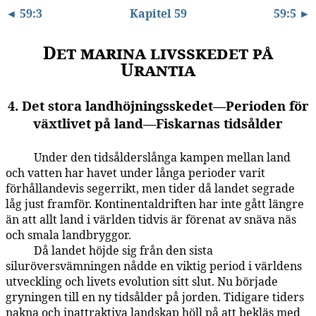
◄ 59:3
Kapitel 59
59:5 ►
Det marina livsskedet på
Urantia
4. Det stora landhöjningsskedet—Perioden för
växtlivet på land—Fiskarnas tidsålder
Under den tidsålderslånga kampen mellan land
59:4.1
och vatten har havet under långa perioder varit
förhållandevis segerrikt, men tider då landet segrade
låg just framför. Kontinentaldriften har inte gått längre
än att allt land i världen tidvis är förenat av snäva näs
och smala landbryggor.
Då landet höjde sig från den sista
59:4.2
siluröversvämningen nådde en viktig period i världens
utveckling och livets evolution sitt slut. Nu började
gryningen till en ny tidsålder på jorden. Tidigare tiders
nakna och inattraktiva landskap höll på att bekläs med