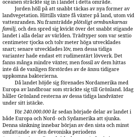
oceanen sträckte sig in i landet i detta område.
Jorden höll på att snabbt täckas av nya former av
59:4.13
landvegetation. Hittills växte få växter på land, utom vid
vattenranden. Nu framträdde
plötsligt ormbunkarnas
familj,
och den spred sig kvickt över det snabbt stigande
landet i alla delar av världen. Trädtyper som var sextio
centimeter tjocka och tolv meter höga utvecklades
snart; senare utvecklades löv, men dessa tidiga
varianter hade endast ett rudimentärt lövverk. Det
fanns många mindre växter, men fossil av dem hittas
inte då de vanligen förstördes av de ännu tidigare
uppkomna bakterierna.
Då landet höjde sig förenades Nordamerika med
59:4.14
Europa av landbroar som sträckte sig till Grönland. Idag
håller Grönland resterna av dessa tidiga landväxter
under sitt istäcke.
För
240.000.000
år sedan började delar av landet i
59:4.15
både Europa och Nord- och Sydamerika att sjunka.
Denna sänkning innebar början av den sista och minst
omfattande av den devoniska periodens