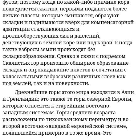
футов; поэтому когда по какой-либо причине кора
подвергается сжатию, первыми поддаются более
легкие пласты, которые сминаются, образуют
складки и поднимаются вверх для компенсаторной
адаптации сталкивающихся и
противоборствующих сил и давлений,
действующих в земной коре или под корой. Иногда
такие взбросы земли происходят без
складкообразования. Однако в связи с подъемом
Скалистых гор произошло обширное образование
складок и опрокидывание пластов в сочетании с
колоссальными взбросами различных слоев как
под землей, так и на поверхности.
Древнейшие горы этого мира находятся в Азии
60:4.3
и Гренландии; это также те горы северной Европы,
которые относятся к старейшим восточно-
западным системам. Горы среднего возраста
расположены по тихоокеанскому периметру и во
второй восточно-западной европейской системе,
появившейся примерно в то же время. Это