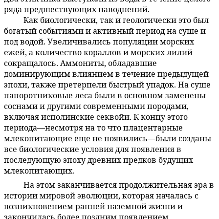
ряда предшествующих наводнений.
Как биологически, так и геологически это был
60:4.5
богатый событиями и активный период на суше и
под водой. Увеличивались популяции морских
ежей, а количество кораллов и морских лилий
сокращалось. Аммониты, обладавшие
доминирующим влиянием в течение предыдущей
эпохи, также претерпели быстрый упадок. На суше
папоротниковые леса были в основном заменены
соснами и другими современными породами,
включая исполинские секвойи. К концу этого
периода—несмотря на то что плацентарные
млекопитающие еще не появились—были созданы
все биологические условия для появления в
последующую эпоху древних предков будущих
млекопитающих.
На этом заканчивается продолжительная эра в
60:4.6
истории мировой эволюции, которая началась с
возникновением ранней наземной жизни и
закончилась более поздним появлением