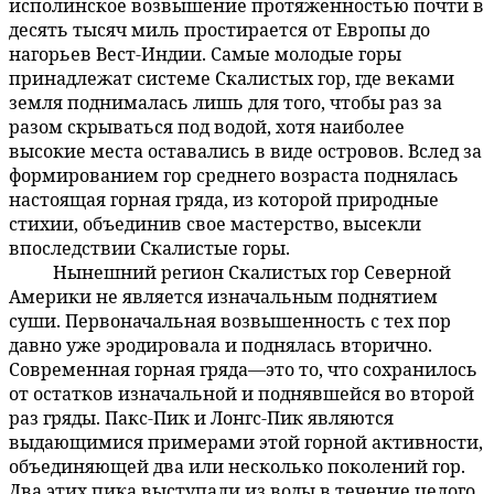
исполинское возвышение протяженностью почти в
десять тысяч миль простирается от Европы до
нагорьев Вест-Индии. Самые молодые горы
принадлежат системе Скалистых гор, где веками
земля поднималась лишь для того, чтобы раз за
разом скрываться под водой, хотя наиболее
высокие места оставались в виде островов. Вслед за
формированием гор среднего возраста поднялась
настоящая горная гряда, из которой природные
стихии, объединив свое мастерство, высекли
впоследствии Скалистые горы.
Нынешний регион Скалистых гор Северной
60:4.4
Америки не является изначальным поднятием
суши. Первоначальная возвышенность с тех пор
давно уже эродировала и поднялась вторично.
Современная горная гряда—это то, что сохранилось
от остатков изначальной и поднявшейся во второй
раз гряды. Пакс-Пик и Лонгс-Пик являются
выдающимися примерами этой горной активности,
объединяющей два или несколько поколений гор.
Два этих пика выступали из воды в течение целого