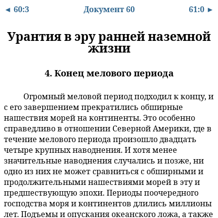
◄ 60:3
Документ 60
61:0 ►
Урантия в эру ранней наземной
жизни
4. Конец мелового периода
Огромный меловой период подходил к концу, и
60:4.1
с его завершением прекратились обширные
нашествия морей на континенты. Это особенно
справедливо в отношении Северной Америки, где в
течение мелового периода произошло двадцать
четыре крупных наводнения. И хотя менее
значительные наводнения случались и позже, ни
одно из них не может сравниться с обширными и
продолжительными нашествиями морей в эту и
предшествующую эпохи. Периоды поочередного
господства моря и континентов длились миллионы
лет. Подъемы и опускания океанского ложа, а также