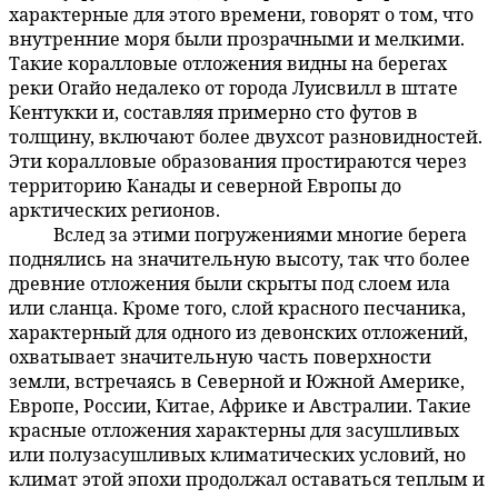
характерные для этого времени, говорят о том, что
внутренние моря были прозрачными и мелкими.
Такие коралловые отложения видны на берегах
реки Огайо недалеко от города Луисвилл в штате
Кентукки и, составляя примерно сто футов в
толщину, включают более двухсот разновидностей.
Эти коралловые образования простираются через
территорию Канады и северной Европы до
арктических регионов.
Вслед за этими погружениями многие берега
59:4.7
поднялись на значительную высоту, так что более
древние отложения были скрыты под слоем ила
или сланца. Кроме того, слой красного песчаника,
характерный для одного из девонских отложений,
охватывает значительную часть поверхности
земли, встречаясь в Северной и Южной Америке,
Европе, России, Китае, Африке и Австралии. Такие
красные отложения характерны для засушливых
или полузасушливых климатических условий, но
климат этой эпохи продолжал оставаться теплым и