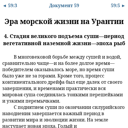
◄ 59:3
Документ 59
59:5 ►
Эра морской жизни на Урантии
4. Стадия великого подъема суши—период
вегетативной наземной жизни—эпоха рыб
В многовековой борьбе между сушей и водой,
59:4.1
сравнительно чаще—и на более долгое время—
победителем оказывалось море, но время суши
было уже не за горами. Кроме того, процесс
континентального дрейфа был еще далек от своего
завершения, и временами практически вся
мировая суша соединялась тонкими перешейками
и узкими перемычками.
С поднятием суши по окончании силурийского
59:4.2
наводнения завершается важный период в
развитии мира и эволюции жизни. На земле
наступает новая эпоха. Голый и