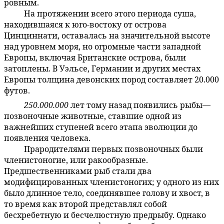
ровным.
На протяжении всего этого периода суша,
59:4.8
находившаяся к юго-востоку от острова
Цинциннати, оставалась на значительной высоте
над уровнем моря, но огромные части западной
Европы, включая Британские острова, были
затоплены. В Уэльсе, Германии и других местах
Европы толщина девонских пород составляет 20.000
футов.
250.000.000
лет тому назад появились рыбы—
59:4.9
позвоночные животные, ставшие одной из
важнейших ступеней всего этапа эволюции до
появления человека.
Прародителями первых позвоночных были
59:4.10
членистоногие, или ракообразные.
Предшественниками рыб стали два
модифицированных членистоногих; у одного из них
было длинное тело, соединявшее голову и хвост, в
то время как второй представлял собой
бесхребетную и бесчелюстную предрыбу. Однако