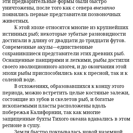
эти предварительные формы были быстро
уничтожены, после того как с севера
внезапно
появились первые представители позвоночных
животных.
К этой эпохе относятся многие из крупнейших
59:4.11
истинных рыб; некоторые зубатые разновидности
достигали в длину от двадцати до тридцати футов.
Современные акулы—единственные
сохранившиеся представители этих древних рыб.
Оснащенные панцирями и легкими, рыбы достигли
своего эволюционного апогея, и до окончания этой
эпохи рыбы приспособились как к пресной, так и к
соленой воде.
В отложениях, образовавшихся к концу этого
59:4.12
периода, можно встретить целые костяные залежи,
состоящие из зубов и скелетов рыб, и богатые
ископаемыми пласты расположены вдоль
побережья Калифорнии, так как многие
защищенные бухты Тихого океана вдавались в этом
регионе в сушу.
Земля быстро покрывалась новой наземной
59:4.13