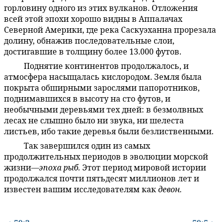
горловину одного из этих вулканов. Отложения
всей этой эпохи хорошо видны в Аппалачах
Северной Америки, где река Саскуэханна прорезала
долину, обнажив последовательные слои,
достигавшие в толщину более 13.000 футов.
Поднятие континентов продолжалось, и
59:4.17
атмосфера насыщалась кислородом. Земля была
покрыта обширными зарослями папоротников,
поднимавшихся в высоту на сто футов, и
необычными деревьями тех дней: в безмолвных
лесах не слышно было ни звука, ни шелеста
листьев, ибо такие деревья были безлиственными.
Так завершился один из самых
59:4.18
продолжительных периодов в эволюции морской
жизни—
эпоха рыб.
Этот период мировой истории
продолжался почти пятьдесят миллионов лет и
известен вашим исследователям как
девон.