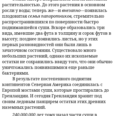
растительностью. До этого растения в основном
росли у воды; теперь же—и
внезапно
—появилась
плодовитая
семья папоротников,
стремительно
распространившихся по поверхности быстро
поднимавшейся суши. Вскоре образовались три
вида, имевшие два фута в толщину и сорок футов в
высоту; позднее появились листья, но у этих
первых разновидностей они были лишь в
зачаточном состоянии. Существовало много
небольших растений, однако их ископаемые
остатки не сохранились ввиду того, что они обычно
уничтожались появившимися еще раньше
бактериями.
В результате постепенного поднятия
59:4.14
континентов Северная Америка соединилась с
Европой мостами суши, которые простирались до
Гренландии. И сегодня Гренландия хранит под
своим ледовым панцирем остатки этих древних
наземных растений.
240.000.000
лет тому назад части суши в
59:4.15