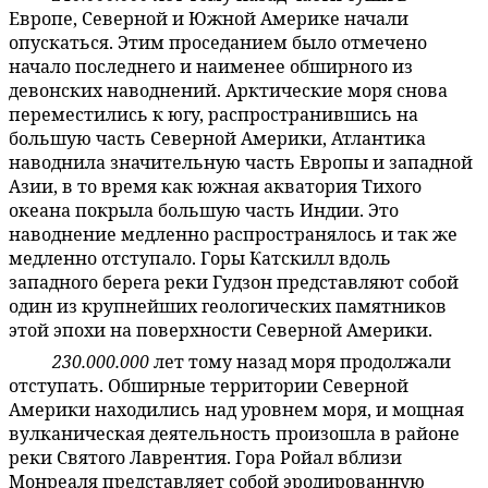
Европе, Северной и Южной Америке начали
опускаться. Этим проседанием было отмечено
начало последнего и наименее обширного из
девонских наводнений. Арктические моря снова
переместились к югу, распространившись на
большую часть Северной Америки, Атлантика
наводнила значительную часть Европы и западной
Азии, в то время как южная акватория Тихого
океана покрыла большую часть Индии. Это
наводнение медленно распространялось и так же
медленно отступало. Горы Катскилл вдоль
западного берега реки Гудзон представляют собой
один из крупнейших геологических памятников
этой эпохи на поверхности Северной Америки.
230.000.000
лет тому назад моря продолжали
59:4.16
отступать. Обширные территории Северной
Америки находились над уровнем моря, и мощная
вулканическая деятельность произошла в районе
реки Святого Лаврентия. Гора Ройал вблизи
Монреаля представляет собой эродированную