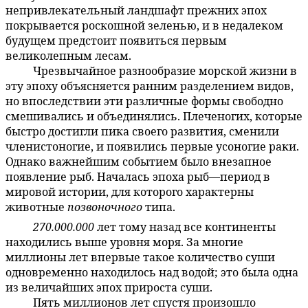
непривлекательный ландшафт прежних эпох
покрывается роскошной зеленью, и в недалеком
будущем предстоит появиться первым
великолепным лесам.
Чрезвычайное разнообразие морской жизни в
59:4.3
эту эпоху объясняется ранним разделением видов,
но впоследствии эти различные формы свободно
смешивались и объединялись. Плеченогих, которые
быстро достигли пика своего развития, сменили
членистоногие, и появились первые усоногие раки.
Однако важнейшим событием было внезапное
появление рыб. Началась эпоха рыб—период в
мировой истории, для которого характерны
животные
позвоночного
типа.
270.000.000
лет тому назад все континенты
59:4.4
находились выше уровня моря. За многие
миллионы лет впервые такое количество суши
одновременно находилось над водой; это была одна
из величайших эпох прироста суши.
Пять миллионов лет спустя произошло
59:4.5