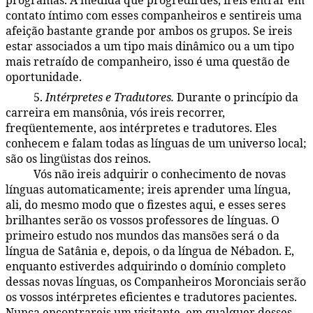
programas. À medida que progredirdes, ireis entrar em
contato íntimo com esses companheiros e sentireis uma
afeição bastante grande por ambos os grupos. Se ireis
estar associados a um tipo mais dinâmico ou a um tipo
mais retraído de companheiro, isso é uma questão de
oportunidade.
5.
Intérpretes e Tradutores.
Durante o princípio da
48:3.12
carreira em mansônia, vós ireis recorrer,
freqüentemente, aos intérpretes e tradutores. Eles
conhecem e falam todas as línguas de um universo local;
são os lingüistas dos reinos.
Vós não ireis adquirir o conhecimento de novas
48:3.13
línguas automaticamente; ireis aprender uma língua,
ali, do mesmo modo que o fizestes aqui, e esses seres
brilhantes serão os vossos professores de línguas. O
primeiro estudo nos mundos das mansões será o da
língua de Satânia e, depois, o da língua de Nébadon. E,
enquanto estiverdes adquirindo o domínio completo
dessas novas línguas, os Companheiros Moronciais serão
os vossos intérpretes eficientes e tradutores pacientes.
Nunca encontrareis um visitante, em qualquer desses