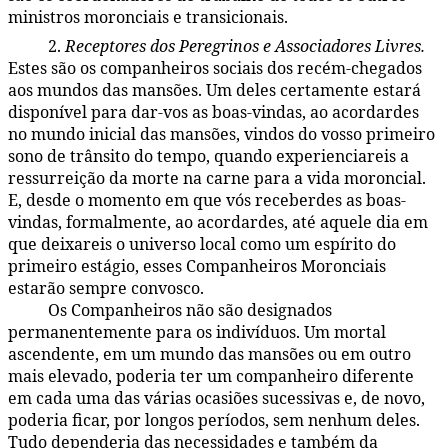
ministros moronciais e transicionais.
2.
Receptores dos Peregrinos e Associadores Livres.
48:3.8
Estes são os companheiros sociais dos recém-chegados
aos mundos das mansões. Um deles certamente estará
disponível para dar-vos as boas-vindas, ao acordardes
no mundo inicial das mansões, vindos do vosso primeiro
sono de trânsito do tempo, quando experienciareis a
ressurreição da morte na carne para a vida moroncial.
E, desde o momento em que vós receberdes as boas-
vindas, formalmente, ao acordardes, até aquele dia em
que deixareis o universo local como um espírito do
primeiro estágio, esses Companheiros Moronciais
estarão sempre convosco.
Os Companheiros não são designados
48:3.9
permanentemente para os indivíduos. Um mortal
ascendente, em um mundo das mansões ou em outro
mais elevado, poderia ter um companheiro diferente
em cada uma das várias ocasiões sucessivas e, de novo,
poderia ficar, por longos períodos, sem nenhum deles.
Tudo dependeria das necessidades e também da