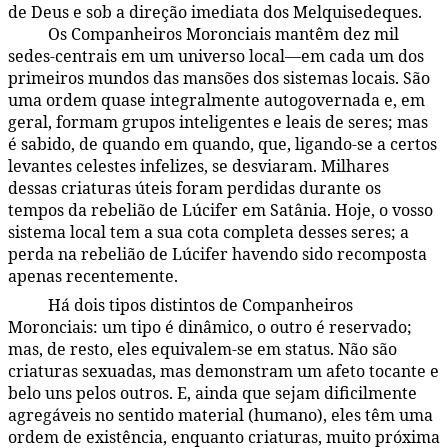
de Deus e sob a direção imediata dos Melquisedeques.
Os Companheiros Moronciais mantêm dez mil
48:3.3
sedes-centrais em um universo local—em cada um dos
primeiros mundos das mansões dos sistemas locais. São
uma ordem quase integralmente autogovernada e, em
geral, formam grupos inteligentes e leais de seres; mas
é sabido, de quando em quando, que, ligando-se a certos
levantes celestes infelizes, se desviaram. Milhares
dessas criaturas úteis foram perdidas durante os
tempos da rebelião de Lúcifer em Satânia. Hoje, o vosso
sistema local tem a sua cota completa desses seres; a
perda na rebelião de Lúcifer havendo sido recomposta
apenas recentemente.
Há dois tipos distintos de Companheiros
48:3.4
Moronciais: um tipo é dinâmico, o outro é reservado;
mas, de resto, eles equivalem-se em status. Não são
criaturas sexuadas, mas demonstram um afeto tocante e
belo uns pelos outros. E, ainda que sejam dificilmente
agregáveis no sentido material (humano), eles têm uma
ordem de existência, enquanto criaturas, muito próxima