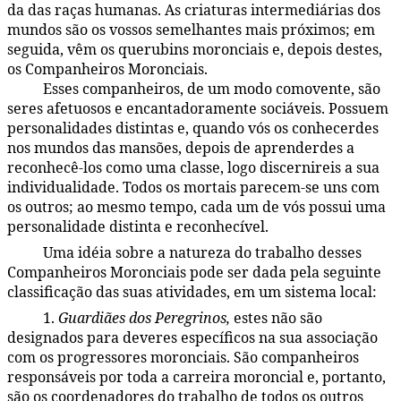
da das raças humanas. As criaturas intermediárias dos
mundos são os vossos semelhantes mais próximos; em
seguida, vêm os querubins moronciais e, depois destes,
os Companheiros Moronciais.
Esses companheiros, de um modo comovente, são
48:3.5
seres afetuosos e encantadoramente sociáveis. Possuem
personalidades distintas e, quando vós os conhecerdes
nos mundos das mansões, depois de aprenderdes a
reconhecê-los como uma classe, logo discernireis a sua
individualidade. Todos os mortais parecem-se uns com
os outros; ao mesmo tempo, cada um de vós possui uma
personalidade distinta e reconhecível.
Uma idéia sobre a natureza do trabalho desses
48:3.6
Companheiros Moronciais pode ser dada pela seguinte
classificação das suas atividades, em um sistema local:
1.
Guardiães dos Peregrinos,
estes não são
48:3.7
designados para deveres específicos na sua associação
com os progressores moronciais. São companheiros
responsáveis por toda a carreira moroncial e, portanto,
são os coordenadores do trabalho de todos os outros