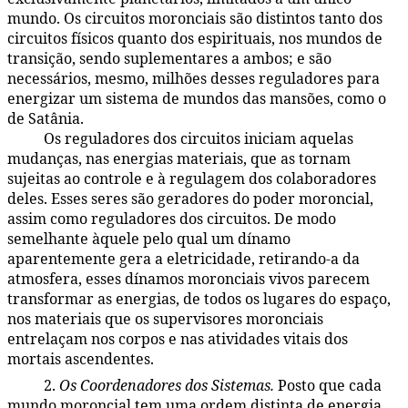
mundo. Os circuitos moronciais são distintos tanto dos
circuitos físicos quanto dos espirituais, nos mundos de
transição, sendo suplementares a ambos; e são
necessários, mesmo, milhões desses reguladores para
energizar um sistema de mundos das mansões, como o
de Satânia.
Os reguladores dos circuitos iniciam aquelas
48:2.14
mudanças, nas energias materiais, que as tornam
sujeitas ao controle e à regulagem dos colaboradores
deles. Esses seres são geradores do poder moroncial,
assim como reguladores dos circuitos. De modo
semelhante àquele pelo qual um dínamo
aparentemente gera a eletricidade, retirando-a da
atmosfera, esses dínamos moronciais vivos parecem
transformar as energias, de todos os lugares do espaço,
nos materiais que os supervisores moronciais
entrelaçam nos corpos e nas atividades vitais dos
mortais ascendentes.
2.
Os Coordenadores dos Sistemas.
Posto que cada
48:2.15
mundo moroncial tem uma ordem distinta de energia