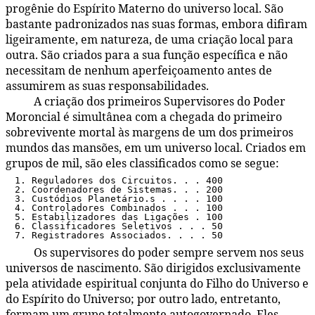
progênie do Espírito Materno do universo local. São
bastante padronizados nas suas formas, embora difiram
ligeiramente, em natureza, de uma criação local para
outra. São criados para a sua função específica e não
necessitam de nenhum aperfeiçoamento antes de
assumirem as suas responsabilidades.
A criação dos primeiros Supervisores do Poder
48:2.3
Moroncial é simultânea com a chegada do primeiro
sobrevivente mortal às margens de um dos primeiros
mundos das mansões, em um universo local. Criados em
grupos de mil, são eles classificados como se segue:
1. Reguladores dos Circuitos. . . 400
2. Coordenadores de Sistemas. . . 200
3. Custódios Planetário.s . . . . 100
4. Controladores Combinados . . . 100
5. Estabilizadores das Ligações . 100
6. Classificadores Seletivos . . . 50
7. Registradores Associados. . . . 50
Os supervisores do poder sempre servem nos seus
48:2.11
universos de nascimento. São dirigidos exclusivamente
pela atividade espiritual conjunta do Filho do Universo e
do Espírito do Universo; por outro lado, entretanto,
formam um grupo totalmente autogovernado. Eles