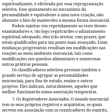
espiritualizante, é efetivada por essa reprogramação
seletiva. Esse ajustamento no mecanismo da
personalidade é equivalente a uma nova criação, não
obstante o fato de manterdes a mesma forma moroncial.
Podeis sujeitar-vos repetidamente ao teste desses
48:2.23
examinadores e, tão logo registrardes o adiantamento
espiritual adequado, eles irão atestar, com prazer, que
estais qualificados para um ponto mais avançado. Essas
mudanças progressivas resultam em modificações nas
reações ao meio ambiente moroncial, tais como
modificações nos quesitos alimentares e numerosas
outras práticas pessoais.
Os classificadores seletivos prestam também o
48:2.24
grande serviço de agrupar as personalidades
moronciais, para fins de estudo, ensino e outros
projetos. Eles indicam, naturalmente, aqueles que
melhor funcionarão numa associação temporária.
7.
Os Registradores Associados.
O mundo moroncial
48:2.25
tem os seus próprios registros e arquivistas, os quais
servem em associação com os registradores do espírito,