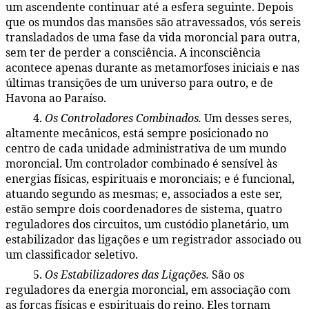
um ascendente continuar até a esfera seguinte. Depois
que os mundos das mansões são atravessados, vós sereis
transladados de uma fase da vida moroncial para outra,
sem ter de perder a consciência. A inconsciência
acontece apenas durante as metamorfoses iniciais e nas
últimas transições de um universo para outro, e de
Havona ao Paraíso.
4.
Os Controladores Combinados.
Um desses seres,
48:2.19
altamente mecânicos, está sempre posicionado no
centro de cada unidade administrativa de um mundo
moroncial. Um controlador combinado é sensível às
energias físicas, espirituais e moronciais; e é funcional,
atuando segundo as mesmas; e, associados a este ser,
estão sempre dois coordenadores de sistema, quatro
reguladores dos circuitos, um custódio planetário, um
estabilizador das ligações e um registrador associado ou
um classificador seletivo.
5.
Os Estabilizadores das Ligações.
São os
48:2.20
reguladores da energia moroncial, em associação com
as forças físicas e espirituais do reino. Eles tornam