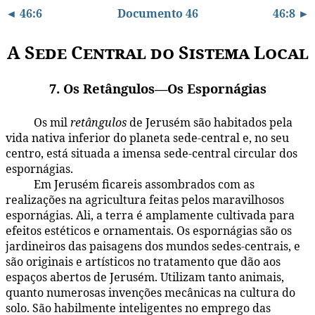
◄ 46:6
Documento 46
46:8 ►
A Sede Central do Sistema Local
7. Os Retângulos—Os Espornágias
Os mil
retângulos
de Jerusém são habitados pela
46:7.1
vida nativa inferior do planeta sede-central e, no seu
centro, está situada a imensa sede-central circular dos
espornágias.
Em Jerusém ficareis assombrados com as
46:7.2
realizações na agricultura feitas pelos maravilhosos
espornágias. Ali, a terra é amplamente cultivada para
efeitos estéticos e ornamentais. Os espornágias são os
jardineiros das paisagens dos mundos sedes-centrais, e
são originais e artísticos no tratamento que dão aos
espaços abertos de Jerusém. Utilizam tanto animais,
quanto numerosas invenções mecânicas na cultura do
solo. São habilmente inteligentes no emprego das