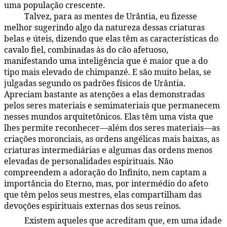
uma população crescente.
Talvez, para as mentes de Urântia, eu fizesse
46:7.7
melhor sugerindo algo da natureza dessas criaturas
belas e úteis, dizendo que elas têm as características do
cavalo fiel, combinadas às do cão afetuoso,
manifestando uma inteligência que é maior que a do
tipo mais elevado de chimpanzé. E são muito belas, se
julgadas segundo os padrões físicos de Urântia.
Apreciam bastante as atenções a elas demonstradas
pelos seres materiais e semimateriais que permanecem
nesses mundos arquitetônicos. Elas têm uma vista que
lhes permite reconhecer—além dos seres materiais—as
criações moronciais, as ordens angélicas mais baixas, as
criaturas intermediárias e algumas das ordens menos
elevadas de personalidades espirituais. Não
compreendem a adoração do Infinito, nem captam a
importância do Eterno, mas, por intermédio do afeto
que têm pelos seus mestres, elas compartilham das
devoções espirituais externas dos seus reinos.
Existem aqueles que acreditam que, em uma idade
46:7.8