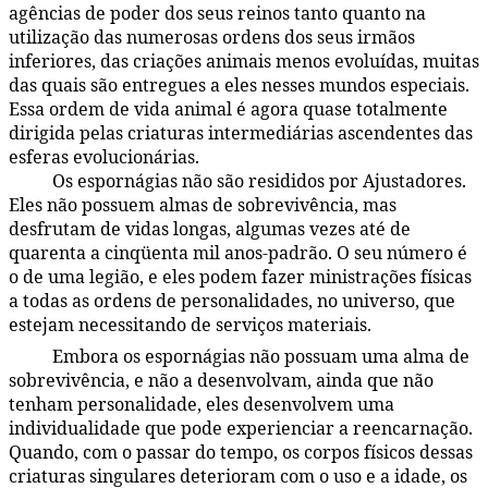
agências de poder dos seus reinos tanto quanto na
utilização das numerosas ordens dos seus irmãos
inferiores, das criações animais menos evoluídas, muitas
das quais são entregues a eles nesses mundos especiais.
Essa ordem de vida animal é agora quase totalmente
dirigida pelas criaturas intermediárias ascendentes das
esferas evolucionárias.
Os espornágias não são resididos por Ajustadores.
46:7.3
Eles não possuem almas de sobrevivência, mas
desfrutam de vidas longas, algumas vezes até de
quarenta a cinqüenta mil anos-padrão. O seu número é
o de uma legião, e eles podem fazer ministrações físicas
a todas as ordens de personalidades, no universo, que
estejam necessitando de serviços materiais.
Embora os espornágias não possuam uma alma de
46:7.4
sobrevivência, e não a desenvolvam, ainda que não
tenham personalidade, eles desenvolvem uma
individualidade que pode experienciar a reencarnação.
Quando, com o passar do tempo, os corpos físicos dessas
criaturas singulares deterioram com o uso e a idade, os