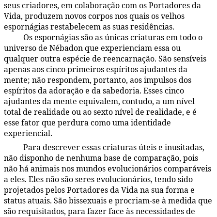
seus criadores, em colaboração com os Portadores da
Vida, produzem novos corpos nos quais os velhos
espornágias restabelecem as suas residências.
Os espornágias são as únicas criaturas em todo o
46:7.5
universo de Nébadon que experienciam essa ou
qualquer outra espécie de reencarnação. São sensíveis
apenas aos cinco primeiros espíritos ajudantes da
mente; não respondem, portanto, aos impulsos dos
espíritos da adoração e da sabedoria. Esses cinco
ajudantes da mente equivalem, contudo, a um nível
total de realidade ou ao sexto nível de realidade, e é
esse fator que perdura como uma identidade
experiencial.
Para descrever essas criaturas úteis e inusitadas,
46:7.6
não disponho de nenhuma base de comparação, pois
não há animais nos mundos evolucionários comparáveis
a eles. Eles não são seres evolucionários, tendo sido
projetados pelos Portadores da Vida na sua forma e
status atuais. São bissexuais e procriam-se à medida que
são requisitados, para fazer face às necessidades de