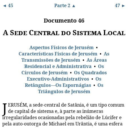
◄ 45
Parte 2 ▲
47 ►
Documento 46
A Sede Central do Sistema Local
Aspectos Físicos de Jerusém
•
Características Físicas de Jerusém
•
As
Transmissões de Jerusém
•
As Áreas
Residencial e Administrativa
•
Os
Círculos de Jerusém
•
Os Quadrados
Executivo-Administrativos
•
Os
Retângulos—Os Espornágias
•
Os
Triângulos de Jerusém
J
ERUSÉM, a sede-central de Satânia, é um tipo comum
de capital de sistema e, à parte as inúmeras
irregularidades ocasionadas pela rebelião de Lúcifer e
pela auto-outorga de Michael em Urântia, é uma esfera