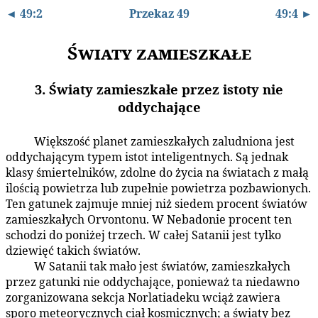
◄ 49:2
Przekaz 49
49:4 ►
Światy zamieszkałe
3. Światy zamieszkałe przez istoty nie
oddychające
Większość planet zamieszkałych zaludniona jest
49:3.1
oddychającym typem istot inteligentnych. Są jednak
klasy śmiertelników, zdolne do życia na światach z małą
ilością powietrza lub zupełnie powietrza pozbawionych.
Ten gatunek zajmuje mniej niż siedem procent światów
zamieszkałych Orvontonu. W Nebadonie procent ten
schodzi do poniżej trzech. W całej Satanii jest tylko
dziewięć takich światów.
W Satanii tak mało jest światów, zamieszkałych
49:3.2
przez gatunki nie oddychające, ponieważ ta niedawno
zorganizowana sekcja Norlatiadeku wciąż zawiera
sporo meteorycznych ciał kosmicznych; a światy bez