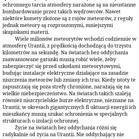
ochronnego tarcia atmosfery narażone są na nieustanne
bombardowanie przez takich wędrowców. Nawet
niektóre komety złożone są z rojów meteorów, z reguły
jednak meteory są rozproszonymi, mniejszymi
skupiskami materii.
Wiele milionów meteorytów wchodzi codziennie w
49:3.3
atmosferę Urantii, z prędkością dochodzącą do trzystu
kilometrów na sekundę. Na światach bez oddychania
zaawansowane gatunki muszą robić wiele, żeby
zabezpieczyć się przed szkodami meteorytowymi,
budując instalacje elektryczne działające na zasadzie
niszczenia meteorów lub zmiany ich tras. Kiedy istoty te
zapuszczają się poza strefy chronione, narażają się na
wielkie niebezpieczeństwo. Na światach takich szaleją
również niszczycielskie burze elektryczne, nieznane na
Urantii; w okresach gigantycznych fl uktuacji energii ich
mieszkańcy muszą szukać schronienia w specjalnych
strukturach o izolacji ochronnej.
Życie na światach bez oddychania różni się
49:3.4
radykalnie od życia na Urantii. Nie oddychający nie