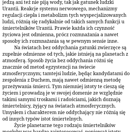
jedzą ani też nie piją wody, tak jak gatunek ludzki
Urantii. Reakcje systemu nerwowego, mechanizmy
regulacji ciepła i metabolizm tych wyspecjalizowanych
ludzi, różnią się radykalnie od takich samych funkcji u
śmiertelników Urantii. Prawie każda ich czynność
życiowa jest odmienna, prócz rozmnażania a nawet
sposoby ich rozmnażania są w pewnym sensie inne.
Na światach bez oddychania gatunki zwierzęce są
49:3.5
zupełnie odmienne od tych, jakie istnieją na planetach z
atmosferą. Sposób życia bez oddychania różni się
znacznie od metod egzystencji na świecie
atmosferycznym; tamtejsi ludzie, będąc kandydatami do
zespolenia z Duchem, mają nawet odmienną metodę
przeżywania śmierci. Tym niemniej istoty te cieszą się
życiem i prowadzą je w swojej domenie ze względnie
takimi samymi troskami i radościami, jakich doznają
śmiertelnicy, żyjący na światach atmosferycznych.
Umysłem i charakterem nie oddychający nie różnią się
od innych typów istot śmiertelnych.
Życie planetarne tego rodzaju śmiertelników
49:3.6
mogłoby was bardzo zainteresować, ponieważ istoty