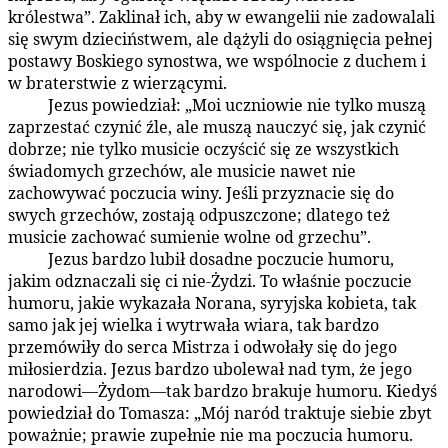
królestwa”. Zaklinał ich, aby w ewangelii nie zadowalali
się swym dzieciństwem, ale dążyli do osiągnięcia pełnej
postawy Boskiego synostwa, we wspólnocie z duchem i
w braterstwie z wierzącymi.
Jezus powiedział: „Moi uczniowie nie tylko muszą
156:2.7
zaprzestać czynić źle, ale muszą nauczyć się, jak czynić
dobrze; nie tylko musicie oczyścić się ze wszystkich
świadomych grzechów, ale musicie nawet nie
zachowywać poczucia winy. Jeśli przyznacie się do
swych grzechów, zostają odpuszczone; dlatego też
musicie zachować sumienie wolne od grzechu”.
Jezus bardzo lubił dosadne poczucie humoru,
156:2.8
jakim odznaczali się ci nie-Żydzi. To właśnie poczucie
humoru, jakie wykazała Norana, syryjska kobieta, tak
samo jak jej wielka i wytrwała wiara, tak bardzo
przemówiły do serca Mistrza i odwołały się do jego
miłosierdzia. Jezus bardzo ubolewał nad tym, że jego
narodowi—Żydom—tak bardzo brakuje humoru. Kiedyś
powiedział do Tomasza: „Mój naród traktuje siebie zbyt
poważnie; prawie zupełnie nie ma poczucia humoru.