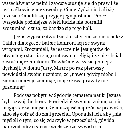
wszechświat w pełni i zawsze stosuje się do praw i że
jest całkowicie niezawodny. Ci nie-Żydzi nie bali się
Jezusa; ośmielili się przyjąć jego posłanie. Przez
wszystkie późniejsze wieki ludzie nie potrafili
zrozumieć Jezusa, za bardzo się tego bali.
Jezus wyjaśnił dwudziestu czterem, że nie uciekł z
156:2.5
Galilei dlatego, że bał się konfrontacji ze swymi
wrogami. Zrozumieli, że jeszcze nie jest gotów do
otwartego starcia z ugruntowaną religią i że nie chciał
zostać męczennikiem. To właśnie w czasie jednej z
dyskusji, w domu Justy, Mistrz po raz pierwszy
powiedział swoim uczniom, że „nawet gdyby niebo i
ziemia miały przeminąć, moje słowa prawdy nie
przeminą”.
Podczas pobytu w Sydonie tematem nauki Jezusa
156:2.6
był rozwój duchowy. Powiedział swym uczniom, że nie
mogą stać w miejscu, że muszą iść naprzód w prawości,
albo się cofnąć do zła i grzechu. Upomniał ich, aby „nie
myśleli o tym, co się zdarzyło w przeszłości, gdy idą
naprzód, aby ogarnąć większe rzeczywistości