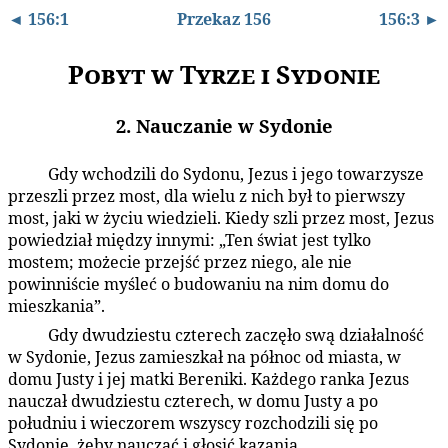
◄ 156:1
Przekaz 156
156:3 ►
Pobyt w Tyrze i Sydonie
2. Nauczanie w Sydonie
Gdy wchodzili do Sydonu, Jezus i jego towarzysze
156:2.1
przeszli przez most, dla wielu z nich był to pierwszy
most, jaki w życiu wiedzieli. Kiedy szli przez most, Jezus
powiedział między innymi: „Ten świat jest tylko
mostem; możecie przejść przez niego, ale nie
powinniście myśleć o budowaniu na nim domu do
mieszkania”.
Gdy dwudziestu czterech zaczęło swą działalność
156:2.2
w Sydonie, Jezus zamieszkał na północ od miasta, w
domu Justy i jej matki Bereniki. Każdego ranka Jezus
nauczał dwudziestu czterech, w domu Justy a po
południu i wieczorem wszyscy rozchodzili się po
Sydonie, żeby nauczać i głosić kazania.