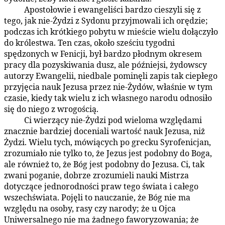
Apostołowie i ewangeliści bardzo cieszyli się z
156:2.3
tego, jak nie-Żydzi z Sydonu przyjmowali ich orędzie;
podczas ich krótkiego pobytu w mieście wielu dołączyło
do królestwa. Ten czas, około sześciu tygodni
spędzonych w Fenicji, był bardzo płodnym okresem
pracy dla pozyskiwania dusz, ale późniejsi, żydowscy
autorzy Ewangelii, niedbale pominęli zapis tak ciepłego
przyjęcia nauk Jezusa przez nie-Żydów, właśnie w tym
czasie, kiedy tak wielu z ich własnego narodu odnosiło
się do niego z wrogością.
Ci wierzący nie-Żydzi pod wieloma względami
156:2.4
znacznie bardziej doceniali wartość nauk Jezusa, niż
Żydzi. Wielu tych, mówiących po grecku Syrofenicjan,
zrozumiało nie tylko to, że Jezus jest podobny do Boga,
ale również to, że Bóg jest podobny do Jezusa. Ci, tak
zwani poganie, dobrze zrozumieli nauki Mistrza
dotyczące jednorodności praw tego świata i całego
wszechświata. Pojęli to nauczanie, że Bóg nie ma
względu na osoby, rasy czy narody; że u Ojca
Uniwersalnego nie ma żadnego faworyzowania; że