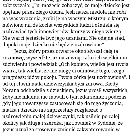
zakrzyczała: „Tu, możecie zobaczyć, że moje dziecko jest
opętane przez złego ducha. Jeśli nasza niedola nie robi
na was wrażenia, zrobi je na waszym Mistrzu, o którym
mówiono mi, że kocha wszystkich ludzi i ośmiela się
uzdrawiać tych innowierców, którzy w niego wierzą.
Nie warci jesteście być jego uczniami. Nie odejdę stąd,
dopóki moje dziecko nie będzie uzdrowione”.
Jezus, który przez otwarte okno słyszał całą tą
156:1.7
rozmowę, wyszedł teraz na zewnątrz ku ich wielkiemu
zdziwieniu i powiedział: „Och kobieto, wielka jest twoja
wiara, tak wielka, że nie mogę ci odmówić tego, czego
pragniesz; idź w pokoju. Twoja córka jest uzdrowiona”. I
od tej chwili mała dziewczynka była zdrowa. Kiedy
Norana odchodziła z dzieckiem, Jezus prosił wszystkich,
żeby nic nikomu nie mówili o tym zdarzeniu; i podczas
gdy jego towarzysze zastosowali się do tego życzenia,
matka i dziecko nie zaprzestały rozgłaszać o
uzdrowieniu małej dziewczynki, tak usilnie po całej
okolicy jak długa i szeroka, jak również w Sydonie, że
Jezus uznał za stosowne zmienić zakwaterowanie w