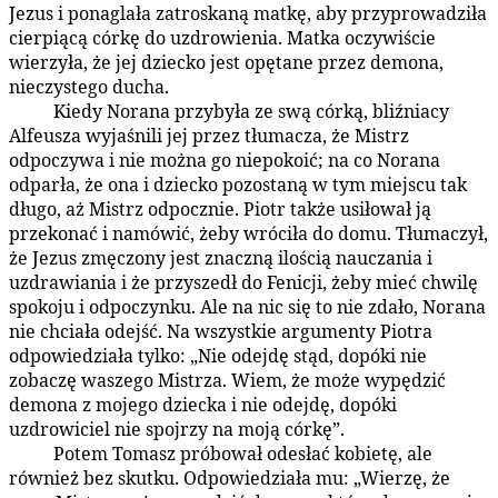
Jezus i ponaglała zatroskaną matkę, aby przyprowadziła
cierpiącą córkę do uzdrowienia. Matka oczywiście
wierzyła, że jej dziecko jest opętane przez demona,
nieczystego ducha.
Kiedy Norana przybyła ze swą córką, bliźniacy
156:1.3
Alfeusza wyjaśnili jej przez tłumacza, że Mistrz
odpoczywa i nie można go niepokoić; na co Norana
odparła, że ona i dziecko pozostaną w tym miejscu tak
długo, aż Mistrz odpocznie. Piotr także usiłował ją
przekonać i namówić, żeby wróciła do domu. Tłumaczył,
że Jezus zmęczony jest znaczną ilością nauczania i
uzdrawiania i że przyszedł do Fenicji, żeby mieć chwilę
spokoju i odpoczynku. Ale na nic się to nie zdało, Norana
nie chciała odejść. Na wszystkie argumenty Piotra
odpowiedziała tylko: „Nie odejdę stąd, dopóki nie
zobaczę waszego Mistrza. Wiem, że może wypędzić
demona z mojego dziecka i nie odejdę, dopóki
uzdrowiciel nie spojrzy na moją córkę”.
Potem Tomasz próbował odesłać kobietę, ale
156:1.4
również bez skutku. Odpowiedziała mu: „Wierzę, że