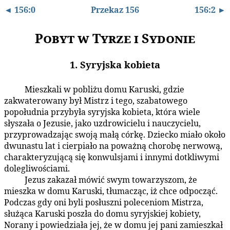
◄ 156:0
Przekaz 156
156:2 ►
Pobyt w Tyrze i Sydonie
1. Syryjska kobieta
Mieszkali w pobliżu domu Karuski, gdzie
156:1.1
zakwaterowany był Mistrz i tego, szabatowego
popołudnia przybyła syryjska kobieta, która wiele
słyszała o Jezusie, jako uzdrowicielu i nauczycielu,
przyprowadzając swoją małą córkę. Dziecko miało około
dwunastu lat i cierpiało na poważną chorobę nerwową,
charakteryzującą się konwulsjami i innymi dotkliwymi
dolegliwościami.
Jezus zakazał mówić swym towarzyszom, że
156:1.2
mieszka w domu Karuski, tłumacząc, iż chce odpocząć.
Podczas gdy oni byli posłuszni poleceniom Mistrza,
służąca Karuski poszła do domu syryjskiej kobiety,
Norany i powiedziała jej, że w domu jej pani zamieszkał