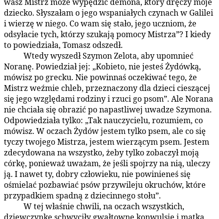
wasz Mistrz może wypędzić demona, który dręczy moje
dziecko. Słyszałam o jego wspaniałych czynach w Galilei
i wierzę w niego. Co wam się stało, jego uczniom, że
odsyłacie tych, którzy szukają pomocy Mistrza”? I kiedy
to powiedziała, Tomasz odszedł.
Wtedy wyszedł Szymon Zelota, aby upomnieć
156:1.5
Noranę. Powiedział jej: „Kobieto, nie jesteś Żydówką,
mówisz po grecku. Nie powinnaś oczekiwać tego, że
Mistrz weźmie chleb, przeznaczony dla dzieci cieszącej
się jego względami rodziny i rzuci go psom”. Ale Norana
nie chciała się obrazić po napastliwej uwadze Szymona.
Odpowiedziała tylko: „Tak nauczycielu, rozumiem, co
mówisz. W oczach Żydów jestem tylko psem, ale co się
tyczy twojego Mistrza, jestem wierzącym psem. Jestem
zdecydowana na wszystko, żeby tylko zobaczył moją
córkę, ponieważ uważam, że jeśli spojrzy na nią, uleczy
ją. I nawet ty, dobry człowieku, nie powinieneś się
ośmielać pozbawiać psów przywileju okruchów, które
przypadkiem spadną z dziecinnego stołu”.
W tej właśnie chwili, na oczach wszystkich,
156:1.6
dziewczynkę schwyciły gwałtowne konwulsje i matka