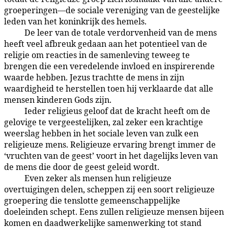
groeperingen—de sociale vereniging van de geestelijke
leden van het koninkrijk des hemels.
De leer van de totale verdorvenheid van de mens
99:5.5
heeft veel afbreuk gedaan aan het potentieel van de
religie om reacties in de samenleving teweeg te
brengen die een veredelende invloed en inspirerende
waarde hebben. Jezus trachtte de mens in zijn
waardigheid te herstellen toen hij verklaarde dat alle
mensen kinderen Gods zijn.
Ieder religieus geloof dat de kracht heeft om de
99:5.6
gelovige te vergeestelijken, zal zeker een krachtige
weerslag hebben in het sociale leven van zulk een
religieuze mens. Religieuze ervaring brengt immer de
‘vruchten van de geest’ voort in het dagelijks leven van
de mens die door de geest geleid wordt.
Even zeker als mensen hun religieuze
99:5.7
overtuigingen delen, scheppen zij een soort religieuze
groepering die tenslotte gemeenschappelijke
doeleinden schept. Eens zullen religieuze mensen bijeen
komen en daadwerkelijke samenwerking tot stand