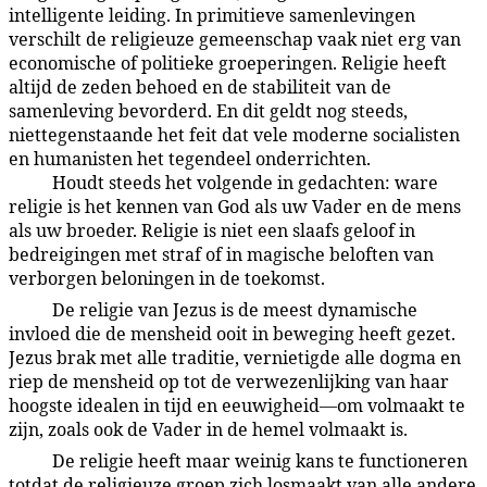
intelligente leiding. In primitieve samenlevingen
verschilt de religieuze gemeenschap vaak niet erg van
economische of politieke groeperingen. Religie heeft
altijd de zeden behoed en de stabiliteit van de
samenleving bevorderd. En dit geldt nog steeds,
niettegenstaande het feit dat vele moderne socialisten
en humanisten het tegendeel onderrichten.
Houdt steeds het volgende in gedachten: ware
99:5.2
religie is het kennen van God als uw Vader en de mens
als uw broeder. Religie is niet een slaafs geloof in
bedreigingen met straf of in magische beloften van
verborgen beloningen in de toekomst.
De religie van Jezus is de meest dynamische
99:5.3
invloed die de mensheid ooit in beweging heeft gezet.
Jezus brak met alle traditie, vernietigde alle dogma en
riep de mensheid op tot de verwezenlijking van haar
hoogste idealen in tijd en eeuwigheid—om volmaakt te
zijn, zoals ook de Vader in de hemel volmaakt is.
De religie heeft maar weinig kans te functioneren
99:5.4
totdat de religieuze groep zich losmaakt van alle andere