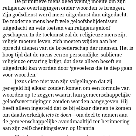
De primitieve mens deed weinig moeite om zijn
99:5.9
religieuze overtuigingen onder woorden te brengen.
Zijn godsdienst werd meer uitgedanst dan uitgedacht.
De moderne mens heeft vele geloofsbelijdenissen
uitgedacht en vele toetsen van religieus geloof
geschapen. In de toekomst zal de religieuze mens zijn
religie moeten leven, zich moeten wijden aan het
oprecht dienen van de broederschap der mensen. Het is
hoog tijd dat de mens een zo persoonlijke, sublieme
religieuze ervaring krijgt, dat deze alleen beseft en
uitgedrukt kan worden door ‘gevoelens die te diep gaan
voor woorden.’
Jezus eiste niet van zijn volgelingen dat zij
99:5.10
geregeld bij elkaar zouden komen om een formule van
woorden op te zeggen waarin hun gemeenschappelijke
geloofsovertuigingen zouden worden aangegeven. Hij
heeft alleen ingesteld dat ze bij elkaar dienen te komen
om daadwerkelijk
iets te doen
—om deel te nemen aan
de gemeenschappelijke avondmaaltijd ter herinnering
aan zijn zelfschenkingsleven op Urantia.