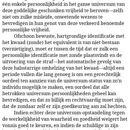
één enkele persoonlijkheid in het ganse universum van
deze goddelijke geschonken vrijheid te beroven—zelfs
niet om zulke misleide, onwetende wezens te
bevredigen in hun genot van deze verkeerd benoemde
persoonlijke vrijheid.
Ofschoon bewuste, hartgrondige identificatie met
54:3.2
het kwaad (zonde) het equivalent is van niet-bestaan
(vernietiging), moet er tussen de tijd dat er zulk een
persoonlijke identificatie met zonde plaatsvindt en de
uitvoering van de straf—het automatische gevolg van
deze halsstarrige omhelzing van het kwaad—altijd een
periode vallen die lang genoeg is om een gerechtelijk
oordeel ten aanzien van de universum-status van zo’n
individu mogelijk te maken, een oordeel dat alle
betrokken universum-persoonlijkheden geheel kan
bevredigen, en dat zo billijk en rechtvaardig moet zijn,
dat de zondaar zelf er zijn goedkeuring aan zal hechten.
Indien echter deze universum-opstandeling tegen
54:3.3
de werkelijkheid van waarheid en goedheid weigert het
vonnis goed te keuren, en indien de schuldige in zijn