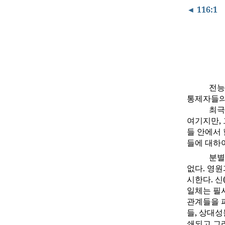
◄ 116:1
전능
통제자들의
최극
여기지만, 
들 안에서
들에 대하
분별
없다. 영원
시한다. 
일체는 필
관계들을 
들, 상대성
쇄되고 그