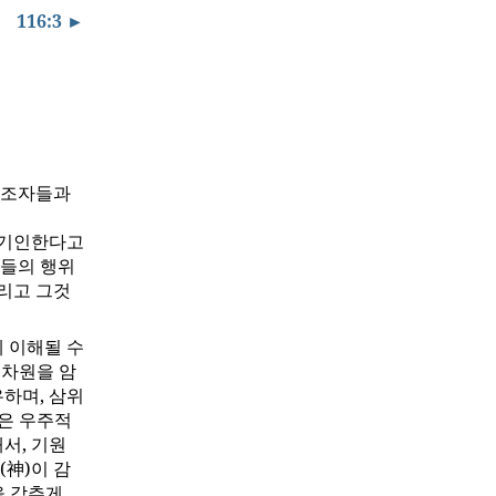
116:3 ►
창조자들과
 기인한다고
영들의 행위
리고 그것
 이해될 수
 차원을 암
하며, 삼위
은 우주적
서, 기원
(神)이 감
을 갖추게