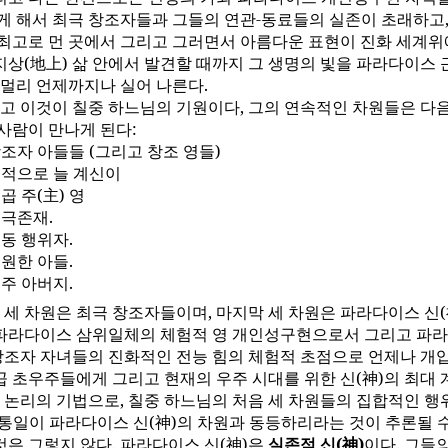
렇게 해서 최극 창조자들과 그들의 연관-동료들의 실존이 초래하고,
 최고로 먼 곳에서 그리고 그러면서 아름다운 표현이 진화 세계위
지상(地上) 삶 안에서 발견할 때까지 그 생명의 빛을 파라다이스
 멀리 언제까지나 실어 나른다.
고 이것이 칠중 하느님의 기원이다, 그의 연속적인 차원들은 다음
사람이 만나게 된다:
 창조자 아들들 (그리고 창조 영들)
 옛적으로 늘 계신이
일곱 주(主) 영
최극존재.
공동 행위자.
영원한 아들.
우주 아버지.
 세 차원은 최극 창조자들이며, 마지막 세 차원은 파라다이스 신(
파라다이스 삼위일체의 체험적 영 개인성구현으로서 그리고 파라
 창조자 자녀들의 진화적인 전능 힘의 체험적 초점으로 언제나 개입
곱 초우주들에게 그리고 현재의 우주 시대를 위한 신(神)의 최대 
 논리의 기법으로, 칠중 하느님의 처음 세 차원들의 집합적인 행
-통일이 파라다이스 신(神)의 차원과 동등하리라는 것이 추론될 
것은 그렇지 않다. 파라다이스 신(神)은
실존적 신(神)
이다. 그들