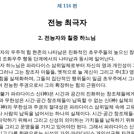
제 116 편
전능 최극자
2. 전능자와 칠중 하느님
자의 우주적 힘 현존의 나타남은 진화적인 초우주들의 높으신 
 조화우주 행동 단계에서의 나타남과 동시에 일어난다.
자 하느님은 파라다이스 삼위일체로부터 자신의 영과 개인성이
그러나 그는 창조자 아들들, 옛적으로 늘 계신이 그리고 주(主) 
 힘을 실제화하며, 그들의 집단적인 행위들이 일곱 초우주에서 그
여 전능한 주권으로서 그의 확장하는 힘의 근원이다.
불가 파라다이스 신(神)은 시간과 공간의 진화하는 창조체들에게
과 무한성은 시간-공간 창조체들이 납득할 수 없는 신(神) 실체의
신(神)의 무한성과 주권의 절대성은 파라다이스 삼위일체 속에 고유
사 사람의 납득을 넘어서는 하나의 실체이다. 시간-공간 창조체들
파악하기 위해서 그리고 신성의 의미하는 가치들을 납득하기 위해
들 그리고 운명들을 가지고 있어야만 된다. 그래서 파라다이스 신
리고 다른 한편으로는 신성의 가외-파라다이스 개인성구현 자격