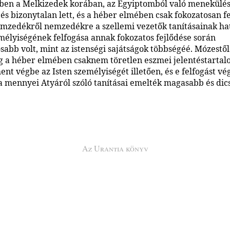
ben a Melkizedek korában, az Egyiptomból való menekülés
és bizonytalan lett, és a héber elmében csak fokozatosan fe
mzedékről nemzedékre a szellemi vezetők tanításainak ha
mélyiségének felfogása annak fokozatos fejlődése során
sabb volt, mint az istenségi sajátságok többségéé. Mózestől
g a héber elmében csaknem töretlen eszmei jelentéstartal
nt végbe az Isten személyiségét illetően, és e felfogást vé
a mennyei Atyáról szóló tanításai emelték magasabb és di
Az Urantia könyv