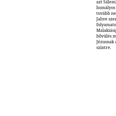
azt Sálem
homályos 
tovább ne
Jahve sze
folyamato
Malakiási
bővülés me
Jézusnak 
szintre.