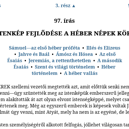
s
3. rész ▲
97. írás
stenkép fejlődése a héber népek kö
Sámuel—az első héber próféta
•
Illés és Elizeus
•
Jahve és Baál
•
Ámósz és Hósea
•
Az első
Ésaiás
•
Jeremiás, a rettenthetetlen
•
A második
Ésaiás
•
Szent és világi történelem
•
Héber
történelem
•
A héber vallás
EK szellemi vezetői megtették azt, amit előttük senki ne
enni—úgy szüntették meg az istenképük emberszerű jelleg
m alakították át azt olyan elvont istenségképpé, melyet csa
 értenek meg. Még az egyszerű emberek is képesek voltak 
almát úgy venni, mint Atyát, mely ha nem is az egyéné, de l
sten személyiségéről alkotott felfogás, jóllehet világosan ta