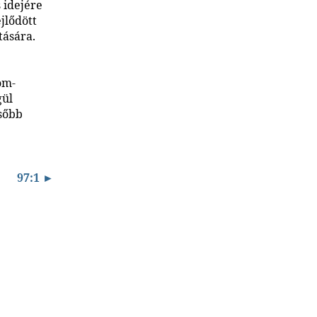
 idejére
jlődött
tására.
om-
gül
csőbb
97:1 ►