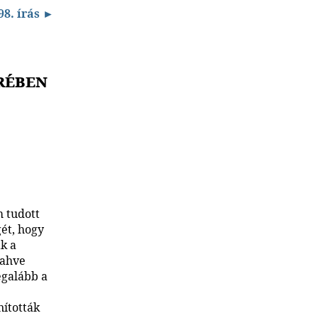
98. írás ►
rében
m tudott
ét, hogy
k a
Jahve
egalább a
nították