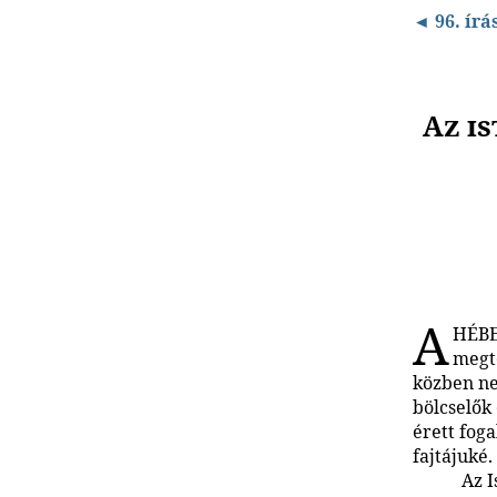
◄ 96. írá
Az i
A
HÉBER
megt
közben ne
bölcselők
érett fog
fajtájuké.
Az I