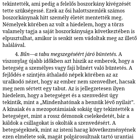
tekintették, ami pedig a felelős boszorkány kivégzését
tette szükségessé. Ezek az ősi halottszemlék számos
boszorkánynak hitt személy életét mentették meg.
Némelyek körében az volt a hiedelem, hogy a törzs
valamely tagja a saját boszorkánysága következtében is
elpusztulhat, amikor is senkit sem vádoltak meg az illető
halálával.
4.
Bűn—a tabu megszegéséért járó büntetés.
A
90:3.8
viszonylag újabb időkben azt hiszik az emberek, hogy a
betegség a személyes vagy faji bűnért való büntetés. A
fejlődés e szintjén áthaladó népek körében az az
uralkodó nézet, hogy az ember nem szenvedhet, hacsak
meg nem sértett egy tabut. Az is jellegzetesen ilyen
hiedelem, hogy a betegséget és a szenvedést úgy
tekintik, mint a „Mindenhatónak a bennük lévő nyilait”.
A kínaiak és a mezopotámiaiak sokáig úgy tekintették a
betegséget, mint a rossz démonok cselekedetét, bár a
káldok a csillagokat is okolták a szenvedésért. A
betegségeknek, mint az isteni harag következményének
ezen elmélete sok, magát polgárosultnak tartó urantiai