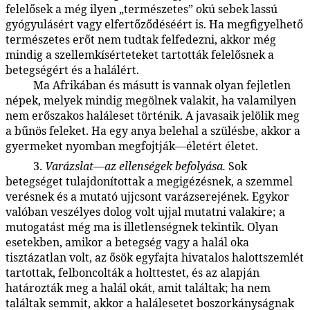
felelősek a még ilyen „természetes” okú sebek lassú
gyógyulásért vagy elfertőződéséért is. Ha megfigyelhető
természetes erőt nem tudtak felfedezni, akkor még
mindig a szellemkísérteteket tartották felelősnek a
betegségért és a halálért.
Ma Afrikában és másutt is vannak olyan fejletlen
90:3.6
népek, melyek mindig megölnek valakit, ha valamilyen
nem erőszakos haláleset történik. A javasaik jelölik meg
a bűnös feleket. Ha egy anya belehal a szülésbe, akkor a
gyermeket nyomban megfojtják—életért életet.
3.
Varázslat—az ellenségek befolyása.
Sok
90:3.7
betegséget tulajdonítottak a megigézésnek, a szemmel
verésnek és a mutató ujjcsont varázserejének. Egykor
valóban veszélyes dolog volt ujjal mutatni valakire; a
mutogatást még ma is illetlenségnek tekintik. Olyan
esetekben, amikor a betegség vagy a halál oka
tisztázatlan volt, az ősök egyfajta hivatalos halottszemlét
tartottak, felboncolták a holttestet, és az alapján
határozták meg a halál okát, amit találtak; ha nem
találtak semmit, akkor a halálesetet boszorkányságnak