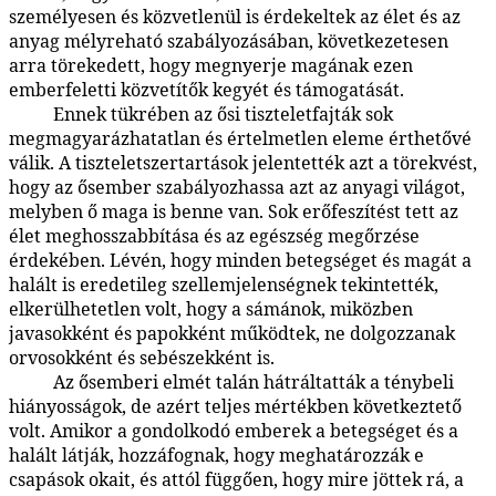
személyesen és közvetlenül is érdekeltek az élet és az
anyag mélyreható szabályozásában, következetesen
arra törekedett, hogy megnyerje magának ezen
emberfeletti közvetítők kegyét és támogatását.
Ennek tükrében az ősi tiszteletfajták sok
90:3.2
megmagyarázhatatlan és értelmetlen eleme érthetővé
válik. A tiszteletszertartások jelentették azt a törekvést,
hogy az ősember szabályozhassa azt az anyagi világot,
melyben ő maga is benne van. Sok erőfeszítést tett az
élet meghosszabbítása és az egészség megőrzése
érdekében. Lévén, hogy minden betegséget és magát a
halált is eredetileg szellemjelenségnek tekintették,
elkerülhetetlen volt, hogy a sámánok, miközben
javasokként és papokként működtek, ne dolgozzanak
orvosokként és sebészekként is.
Az ősemberi elmét talán hátráltatták a ténybeli
90:3.3
hiányosságok, de azért teljes mértékben következtető
volt. Amikor a gondolkodó emberek a betegséget és a
halált látják, hozzáfognak, hogy meghatározzák e
csapások okait, és attól függően, hogy mire jöttek rá, a