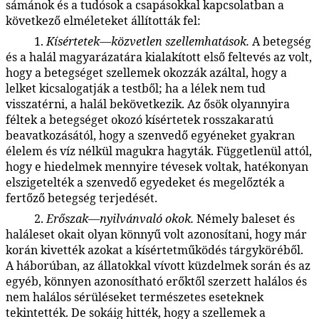
sámánok és a tudósok a csapásokkal kapcsolatban a
következő elméleteket állították fel:
1.
Kísértetek—közvetlen szellemhatások.
A betegség
90:3.4
és a halál magyarázatára kialakított első feltevés az volt,
hogy a betegséget szellemek okozzák azáltal, hogy a
lelket kicsalogatják a testből; ha a lélek nem tud
visszatérni, a halál bekövetkezik. Az ősök olyannyira
féltek a betegséget okozó kísértetek rosszakaratú
beavatkozásától, hogy a szenvedő egyéneket gyakran
élelem és víz nélkül magukra hagyták. Függetlenül attól,
hogy e hiedelmek mennyire tévesek voltak, hatékonyan
elszigetelték a szenvedő egyedeket és megelőzték a
fertőző betegség terjedését.
2.
Erőszak—nyilvánvaló okok.
Némely baleset és
90:3.5
haláleset okait olyan könnyű volt azonosítani, hogy már
korán kivették azokat a kísértetműködés tárgyköréből.
A háborúban, az állatokkal vívott küzdelmek során és az
egyéb, könnyen azonosítható erőktől szerzett halálos és
nem halálos sérüléseket természetes eseteknek
tekintették. De sokáig hitték, hogy a szellemek a