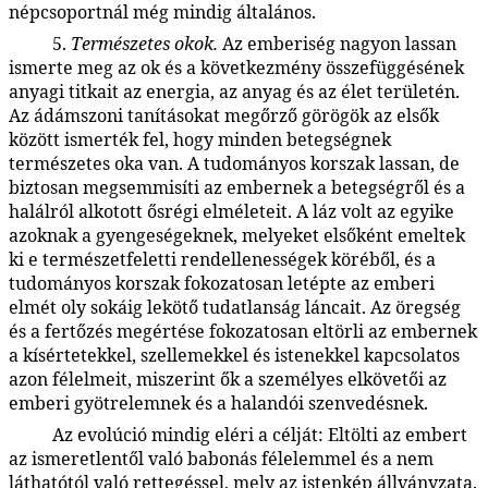
népcsoportnál még mindig általános.
5.
Természetes okok.
Az emberiség nagyon lassan
90:3.9
ismerte meg az ok és a következmény összefüggésének
anyagi titkait az energia, az anyag és az élet területén.
Az ádámszoni tanításokat megőrző görögök az elsők
között ismerték fel, hogy minden betegségnek
természetes oka van. A tudományos korszak lassan, de
biztosan megsemmisíti az embernek a betegségről és a
halálról alkotott ősrégi elméleteit. A láz volt az egyike
azoknak a gyengeségeknek, melyeket elsőként emeltek
ki e természetfeletti rendellenességek köréből, és a
tudományos korszak fokozatosan letépte az emberi
elmét oly sokáig lekötő tudatlanság láncait. Az öregség
és a fertőzés megértése fokozatosan eltörli az embernek
a kísértetekkel, szellemekkel és istenekkel kapcsolatos
azon félelmeit, miszerint ők a személyes elkövetői az
emberi gyötrelemnek és a halandói szenvedésnek.
Az evolúció mindig eléri a célját: Eltölti az embert
90:3.10
az ismeretlentől való babonás félelemmel és a nem
láthatótól való rettegéssel, mely az istenkép állványzata.