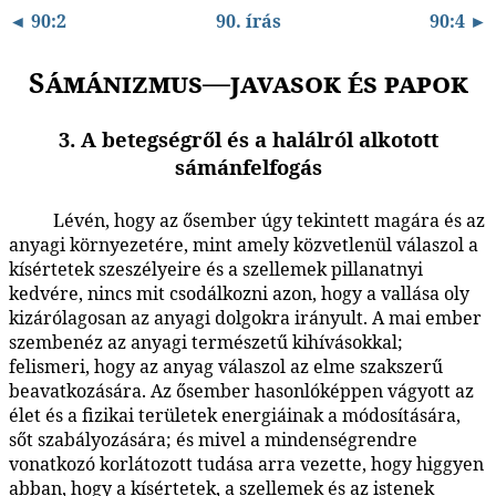
◄ 90:2
90. írás
90:4 ►
Sámánizmus—javasok és papok
3. A betegségről és a halálról alkotott
sámánfelfogás
Lévén, hogy az ősember úgy tekintett magára és az
90:3.1
anyagi környezetére, mint amely közvetlenül válaszol a
kísértetek szeszélyeire és a szellemek pillanatnyi
kedvére, nincs mit csodálkozni azon, hogy a vallása oly
kizárólagosan az anyagi dolgokra irányult. A mai ember
szembenéz az anyagi természetű kihívásokkal;
felismeri, hogy az anyag válaszol az elme szakszerű
beavatkozására. Az ősember hasonlóképpen vágyott az
élet és a fizikai területek energiáinak a módosítására,
sőt szabályozására; és mivel a mindenségrendre
vonatkozó korlátozott tudása arra vezette, hogy higgyen
abban, hogy a kísértetek, a szellemek és az istenek