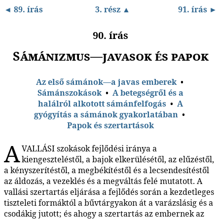
◄ 89. írás
3. rész ▲
91. írás ►
90. írás
Sámánizmus—javasok és papok
Az első sámánok—a javas emberek
•
Sámánszokások
•
A betegségről és a
halálról alkotott sámánfelfogás
•
A
gyógyítás a sámánok gyakorlatában
•
Papok és szertartások
A
VALLÁSI szokások fejlődési iránya a
kiengeszteléstől, a bajok elkerülésétől, az elűzéstől,
a kényszerítéstől, a megbékítéstől és a lecsendesítéstől
az áldozás, a vezeklés és a megváltás felé mutatott. A
vallási szertartás eljárása a fejlődés során a kezdetleges
tiszteleti formáktól a bűvtárgyakon át a varázslásig és a
csodákig jutott; és ahogy a szertartás az embernek az