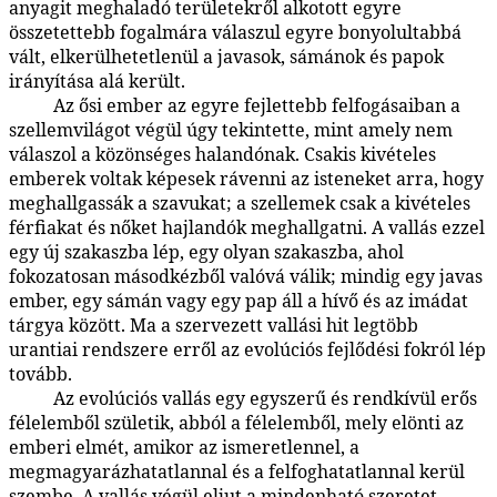
anyagit meghaladó területekről alkotott egyre
összetettebb fogalmára válaszul egyre bonyolultabbá
vált, elkerülhetetlenül a javasok, sámánok és papok
irányítása alá került.
Az ősi ember az egyre fejlettebb felfogásaiban a
90:0.2
szellemvilágot végül úgy tekintette, mint amely nem
válaszol a közönséges halandónak. Csakis kivételes
emberek voltak képesek rávenni az isteneket arra, hogy
meghallgassák a szavukat; a szellemek csak a kivételes
férfiakat és nőket hajlandók meghallgatni. A vallás ezzel
egy új szakaszba lép, egy olyan szakaszba, ahol
fokozatosan másodkézből valóvá válik; mindig egy javas
ember, egy sámán vagy egy pap áll a hívő és az imádat
tárgya között. Ma a szervezett vallási hit legtöbb
urantiai rendszere erről az evolúciós fejlődési fokról lép
tovább.
Az evolúciós vallás egy egyszerű és rendkívül erős
90:0.3
félelemből születik, abból a félelemből, mely elönti az
emberi elmét, amikor az ismeretlennel, a
megmagyarázhatatlannal és a felfoghatatlannal kerül
szembe. A vallás végül eljut a mindenható szeretet