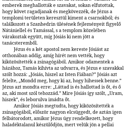
emberek meghallották e szavakat, sokan elfutottak,
hogy követ ragadjanak és megkövezzék, de Jézus a
templomi területen keresztül kiment a csarnokból; és
találkozott a Szanhedrin ülésének fejleményeit figyelő
Nátániellel és Tamással, s a templom közelében
várakoztak együtt, míg Jósiás ki nem jött a
tanácsteremből.
Jézus és a két apostol nem kereste Jósiást az
164:5.4
otthonában addig, amíg hírét nem vették, hogy
kiközösítették a zsinagógából. Amikor odamentek a
házához, Tamás kihívta az udvarra, és Jézus e szavakkal
szólt hozzá: „Jósiás, hiszel az Isten Fiában?” Jósiás azt
felelte, „Mondd meg, hogy ki az, hogy hihessek benne.”
Jézus azt mondta erre: „Láttad is és hallottad is őt, és ő
az, aki most szól tehozzád.” Mire Jósiás így szólt, „Uram,
hiszek”, és leborulva imádta őt.
Amikor Jósiás megtudta, hogy kiközösítették a
164:5.5
zsinagógából, először nagyon elcsüggedt, de aztán igen
felbátorodott, amikor Jézus úgy rendelkezett, hogy
haladéktalanul készülődjön, mert velük jön a pellai