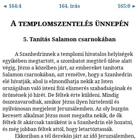
◄ 164:4
164. írás
165:0 ►
A templomszentelés ünnepén
5. Tanítás Salamon csarnokában
A Szanhedrinnek a templomi hivatalos helyiségek
164:5.1
egyikében megtartott, a szombatot megtörő ülése alatt
végig, Jézus a közelben járt, az embereket tanította
Salamon csarnokában, azt remélve, hogy a Szanhedrin
elé hívatják, ahol is elmondhatja nekik az Isten
országában való isteni fiúi elismerés szabadságának és
örömének jó hírét. De féltek érte küldeni. Mindig
összezavarodtak, amikor Jézus ilyen hirtelenül és
nyilvánosan megjelent Jeruzsálemben. Az oly buzgón
keresett alkalmat Jézus most megadta nekik, de ők
féltek őt akárcsak tanúként is a Szanhedrin elé hozatni,
és még jobban féltek attól, hogy letartóztassák.
Ekkoriban a tél derekán járt az idő Jeruzsálemben,
164:5.2