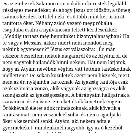
és az emberek Salamon csarnokában kerestek legalább
részleges menedéket; és ahogy Jézus ott időzött, a tömeg
számos kérdést tett fel neki, és ő több mint két órán át
tanította őket. Néhány zsidó vezető megpróbálta
csapdába csalni a nyilvánosan feltett kérdéseikkel:
„Meddig tartasz még bennünket bizonytalanságban? Ha
te vagy a Messiás, akkor miért nem mondod meg
nekünk egyenesen?” Jézus ezt válaszolta: „Én már
sokszor beszéltem nektek magamról és az Atyámról, de
nem vagytok hajlandók hinni nekem. Hát nem látjátok,
hogy az Atyám nevében véghez vitt tetteim tanúskodnak
mellettem? De sokan közületek azért nem hisznek, mert
nem az én nyájamba tartoznak. Az igazság tanítója csak
azok számára vonzó, akik vágynak az igazságra és akik
szomjazzák az igazságosságot. A bárányaim hallgatnak a
szavamra, és én ismerem őket és ők követnek engem.
Örökkévaló életet adok mindazoknak, akik követik a
tanításomat; nem vesznek el soha, és nem ragadja ki
őket a kezemből senki. Atyám, aki nekem adta e
gyermekeket, mindenkinél nagyobb, így az ő kezéből