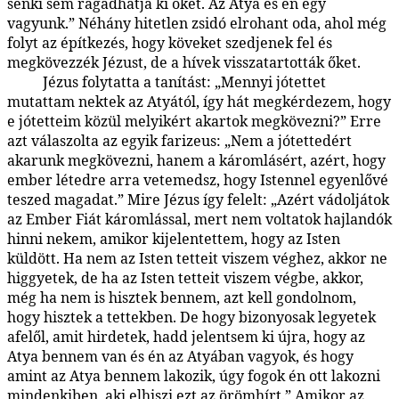
senki sem ragadhatja ki őket. Az Atya és én egy
vagyunk.” Néhány hitetlen zsidó elrohant oda, ahol még
folyt az építkezés, hogy köveket szedjenek fel és
megkövezzék Jézust, de a hívek visszatartották őket.
Jézus folytatta a tanítást: „Mennyi jótettet
164:5.3
mutattam nektek az Atyától, így hát megkérdezem, hogy
e jótetteim közül melyikért akartok megkövezni?” Erre
azt válaszolta az egyik farizeus: „Nem a jótettedért
akarunk megkövezni, hanem a káromlásért, azért, hogy
ember létedre arra vetemedsz, hogy Istennel egyenlővé
teszed magadat.” Mire Jézus így felelt: „Azért vádoljátok
az Ember Fiát káromlással, mert nem voltatok hajlandók
hinni nekem, amikor kijelentettem, hogy az Isten
küldött. Ha nem az Isten tetteit viszem véghez, akkor ne
higgyetek, de ha az Isten tetteit viszem végbe, akkor,
még ha nem is hisztek bennem, azt kell gondolnom,
hogy hisztek a tettekben. De hogy bizonyosak legyetek
afelől, amit hirdetek, hadd jelentsem ki újra, hogy az
Atya bennem van és én az Atyában vagyok, és hogy
amint az Atya bennem lakozik, úgy fogok én ott lakozni
mindenkiben, aki elhiszi ezt az örömhírt.” Amikor az