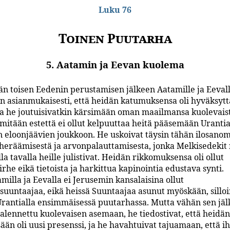
Luku 76
Toinen Puutarha
5. Aatamin ja Eevan kuolema
n toisen Eedenin perustamisen jälkeen Aatamille ja Eeval
iin asianmukaisesti, että heidän katumuksensa oli hyväksytt
ka he joutuisivatkin kärsimään oman maailmansa kuolevais
 mitään estettä ei ollut kelpuuttaa heitä pääsemään Uranti
 eloonjäävien joukkoon. He uskoivat täysin tähän ilosano
aheräämisestä ja arvonpalauttamisesta, jonka Melkisedekit 
lla tavalla heille julistivat. Heidän rikkomuksensa oli ollut
irhe eikä tietoista ja harkittua kapinointia edustava synti.
milla ja Eevalla ei Jerusemin kansalaisina ollut
suuntaajaa, eikä heissä Suuntaajaa asunut myöskään, sillo
Urantialla ensimmäisessä puutarhassa. Mutta vähän sen jä
 alennettu kuolevaisen asemaan, he tiedostivat, että heidän
ään oli uusi presenssi, ja he havahtuivat tajuamaan, että i