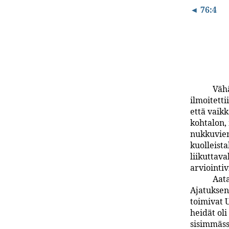
◄ 76:4
Vähä
ilmoitett
että vaik
kohtalon,
nukkuvien
kuolleist
liikuttava
arviointiv
Aata
Ajatuksen
toimivat 
heidät oli
sisimmäss