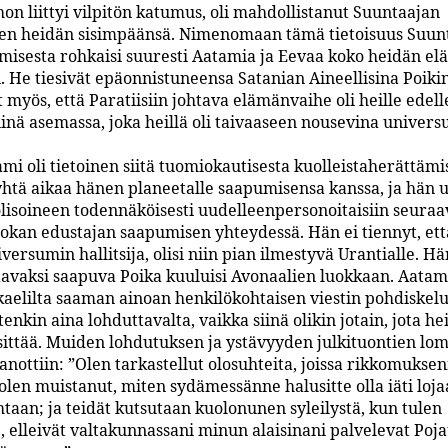
on liittyi vilpitön katumus, oli mahdollistanut Suuntaajan
en heidän sisimpäänsä. Nimenomaan tämä tietoisuus Suun
emisesta rohkaisi suuresti Aatamia ja Eevaa koko heidän e
. He tiesivät epäonnistuneensa Satanian Aineellisina Poiki
t myös, että Paratiisiin johtava elämänvaihe oli heille edel
iinä asemassa, joka heillä oli taivaaseen nousevina univer
mi oli tietoinen siitä tuomiokautisesta kuolleistaherättämis
yhtä aikaa hänen planeetalle saapumisensa kanssa, ja hän us
lisoineen todennäköisesti uudelleenpersonoitaisiin seura
uokan edustajan saapumisen yhteydessä. Hän ei tiennyt, ett
ersumin hallitsija, olisi niin pian ilmestyvä Urantialle. Hä
aavaksi saapuva Poika kuuluisi Avonaalien luokkaan. Aatam
aelilta saaman ainoan henkilökohtaisen viestin pohdiskelu
tenkin aina lohduttavalta, vaikka siinä olikin jotain, jota he
sittää. Muiden lohdutuksen ja ystävyyden julkituontien lom
sanottiin: ”Olen tarkastellut olosuhteita, joissa rikkomukse
olen muistanut, miten sydämessänne halusitte olla iäti loja
htaan; ja teidät kutsutaan kuolonunen syleilystä, kun tulen
, elleivät valtakunnassani minun alaisinani palvelevat Poja