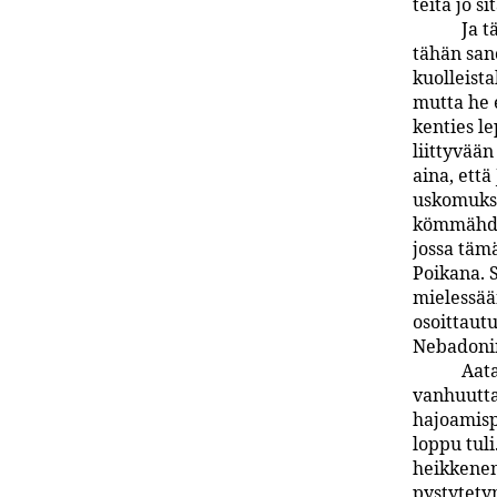
teitä jo s
Ja t
tähän san
kuolleista
mutta he 
kenties l
liittyvään
aina, ett
uskomukse
kömmähdys
jossa tämä
Poikana. S
mielessään
osoittaut
Nebadonin
Aata
vanhuutta
hajoamisp
loppu tul
heikkenem
pystytety