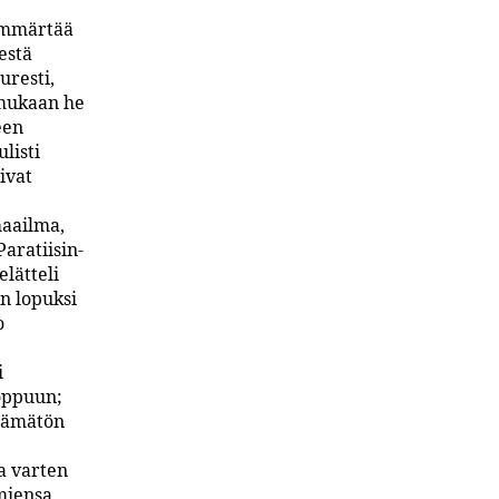
 ymmärtää
estä
uresti,
 mukaan he
een
listi
ivat
maailma,
Paratiisin-
elätteli
en lopuksi
o
i
oppuun;
stämätön
a varten
lmiensa