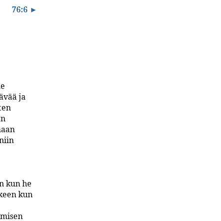
76:6 ►
le
ävää ja
ten
an
maan
niin
in kun he
lkeen kun
hmisen