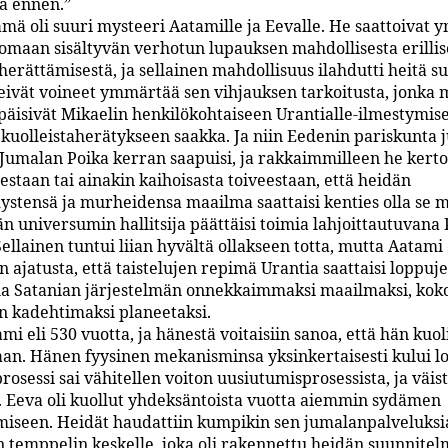
itä ennen.”
ämä oli suuri mysteeri Aatamille ja Eevalle. He saattoivat
omaan sisältyvän verhotun lupauksen mahdollisesta erillis
herättämisestä, ja sellainen mahdollisuus ilahdutti heitä su
eivät voineet ymmärtää sen vihjauksen tarkoitusta, jonka
epäisivät Mikaelin henkilökohtaiseen Urantialle-ilmestymis
 kuolleistaherätykseen saakka. Ja niin Eedenin pariskunta ju
ä Jumalan Poika kerran saapuisi, ja rakkaimmilleen he kerto
staan tai ainakin kaihoisasta toiveestaan, että heidän
tensä ja murheidensa maailma saattaisi kenties olla se 
n universumin hallitsija päättäisi toimia lahjoittautuvana 
ellainen tuntui liian hyvältä ollakseen totta, mutta Aatami 
 ajatusta, että taistelujen repimä Urantia saattaisi loppuj
ua Satanian järjestelmän onnekkaimmaksi maailmaksi, kok
 kadehtimaksi planeetaksi.
mi eli 530 vuotta, ja hänestä voitaisiin sanoa, että hän kuol
an. Hänen fyysinen mekanisminsa yksinkertaisesti kului l
rosessi sai vähitellen voiton uusiutumisprosessista, ja väi
i. Eeva oli kuollut yhdeksäntoista vuotta aiemmin sydämen
iseen. Heidät haudattiin kumpikin sen jumalanpalveluksi
n temppelin keskelle, joka oli rakennettu heidän suunnite