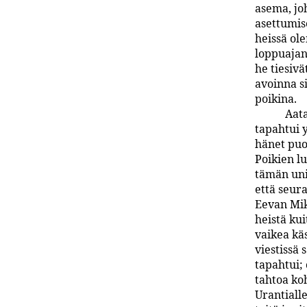
asema, joh
asettumis
heissä ol
loppuajan
he tiesivä
avoinna s
poikina.
Aata
tapahtui 
hänet puo
Poikien l
tämän univ
että seur
Eevan Mik
heistä kui
vaikea kä
viestissä 
tapahtui; 
tahtoa ko
Urantialle