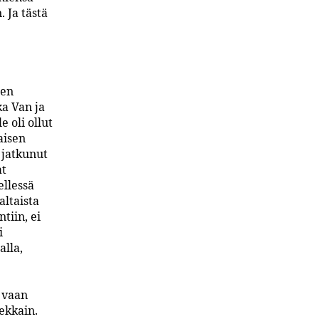
 Ja tästä
sen
ka Van ja
 oli ollut
aisen
 jatkunut
at
llessä
altaista
tiin, ei
i
lla,
 vaan
ekkain.