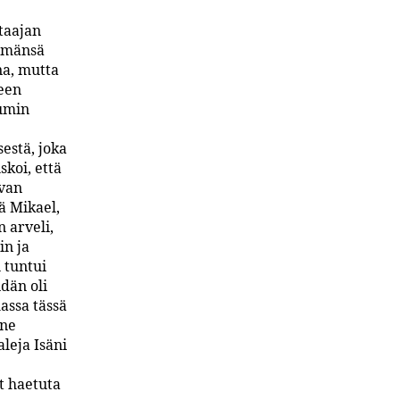
taajan
lämänsä
na, mutta
leen
sumin
estä, joka
koi, että
avan
ä Mikael,
n arveli,
in ja
 tuntui
idän oli
assa tässä
nne
aleja Isäni
t haetuta