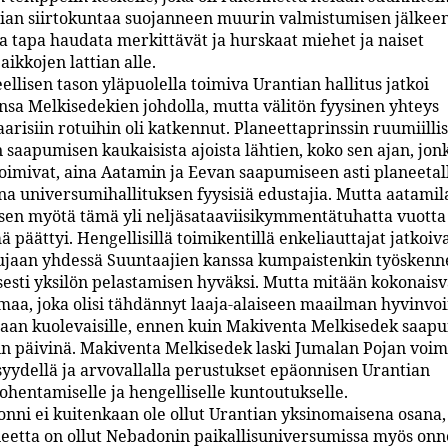
an siirtokuntaa suojanneen muurin valmistumisen jälkeen.
sa tapa haudata merkittävät ja hurskaat miehet ja naiset
ikkojen lattian alle.
ellisen tason yläpuolella toimiva Urantian hallitus jatkoi
nsa Melkisedekien johdolla, mutta välitön fyysinen yhteys
arisiin rotuihin oli katkennut. Planeettaprinssin ruumiilli
 saapumisen kaukaisista ajoista lähtien, koko sen ajan, jon
imivat, aina Aatamin ja Eevan saapumiseen asti planeetalle
ina universumihallituksen fyysisiä edustajia. Mutta aatamil
en myötä tämä yli neljäsataaviisikymmentätuhatta vuotta
ä päättyi. Hengellisillä toimikentillä enkeliauttajat jatkoiv
ujaan yhdessä Suuntaajien kanssa kumpaistenkin työskenne
isesti yksilön pelastamisen hyväksi. Mutta mitään kokonaisv
maa, joka olisi tähdännyt laaja-alaiseen maailman hyvinvoin
maan kuolevaisille, ennen kuin Makiventa Melkisedek saapu
 päivinä. Makiventa Melkisedek laski Jumalan Pojan voima
isyydellä ja arvovallalla perustukset epäonnisen Urantian
ohentamiselle ja hengelliselle kuntoutukselle.
nni ei kuitenkaan ole ollut Urantian yksinomaisena osana,
eetta on ollut Nebadonin paikallisuniversumissa myös onn