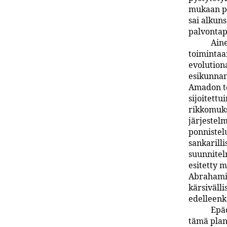
mukaan pi
sai alkun
palvontapa
Aine
toimintaa
evolutiona
esikunnan
Amadon to
sijoitettu
rikkomuks
järjestelm
ponnistel
sankarill
suunnitel
esitetty 
Abrahamin
kärsiväll
edelleenk
Epäo
tämä plan