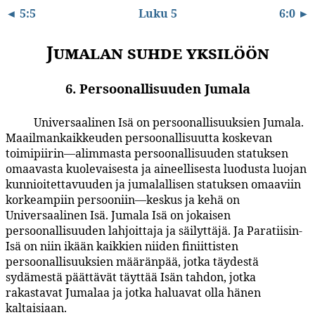
◄ 5:5
Luku 5
6:0 ►
Jumalan suhde yksilöön
6. Persoonallisuuden Jumala
Universaalinen Isä on persoonallisuuksien Jumala.
5:6.1
Maailmankaikkeuden persoonallisuutta koskevan
toimipiirin—alimmasta persoonallisuuden statuksen
omaavasta kuolevaisesta ja aineellisesta luodusta luojan
kunnioitettavuuden ja jumalallisen statuksen omaaviin
korkeampiin persooniin—keskus ja kehä on
Universaalinen Isä. Jumala Isä on jokaisen
persoonallisuuden lahjoittaja ja säilyttäjä. Ja Paratiisin-
Isä on niin ikään kaikkien niiden finiittisten
persoonallisuuksien määränpää, jotka täydestä
sydämestä päättävät täyttää Isän tahdon, jotka
rakastavat Jumalaa ja jotka haluavat olla hänen
kaltaisiaan.