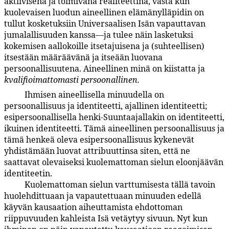
aktiivisena ja toimivana realiteettina, vasta kun
kuolevaisen luodun aineellinen elämänylläpidin on
tullut kosketuksiin Universaalisen Isän vapauttavan
jumalallisuuden kanssa—ja tulee näin lasketuksi
kokemisen aallokoille itsetajuisena ja (suhteellisen)
itsestään määräävänä ja itseään luovana
persoonallisuutena. Aineellinen minä on kiistatta ja
kvalifioimattomasti persoonallinen.
Ihmisen aineellisella minuudella on
5:6.7
persoonallisuus ja identiteetti, ajallinen identiteetti;
esipersoonallisella henki-Suuntaajallakin on identiteetti,
ikuinen identiteetti. Tämä aineellinen persoonallisuus ja
tämä henkeä oleva esipersoonallisuus kykenevät
yhdistämään luovat attribuuttinsa siten, että ne
saattavat olevaiseksi kuolemattoman sielun eloonjäävän
identiteetin.
Kuolemattoman sielun varttumisesta tällä tavoin
5:6.8
huolehdittuaan ja vapautettuaan minuuden edellä
käyvän kausaation aiheuttamista ehdottoman
riippuvuuden kahleista Isä vetäytyy sivuun. Nyt kun