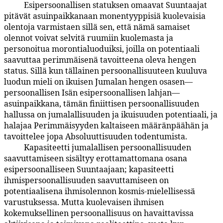
Esipersoonallisen statuksen omaavat Suuntaajat
5:6.5
pitävät asuinpaikkanaan monentyyppisiä kuolevaisia
olentoja varmistaen sillä sen, että nämä samaiset
olennot voivat selvitä ruumiin kuolemasta ja
personoitua morontialuoduiksi, joilla on potentiaali
saavuttaa perimmäisenä tavoitteena oleva hengen
status. Sillä kun tällainen persoonallisuuteen kuuluva
luodun mieli on ikuisen Jumalan hengen osasen—
persoonallisen Isän esipersoonallisen lahjan—
asuinpaikkana, tämän finiittisen persoonallisuuden
hallussa on jumalallisuuden ja ikuisuuden potentiaali, ja
halajaa Perimmäisyyden kaltaiseen määränpäähän ja
tavoittelee jopa Absoluuttisuuden todentumista.
Kapasiteetti jumalallisen persoonallisuuden
5:6.6
saavuttamiseen sisältyy erottamattomana osana
esipersoonalliseen Suuntaajaan; kapasiteetti
ihmispersoonallisuuden saavuttamiseen on
potentiaalisena ihmisolennon kosmis-mielellisessä
varustuksessa. Mutta kuolevaisen ihmisen
kokemuksellinen persoonallisuus on havaittavissa