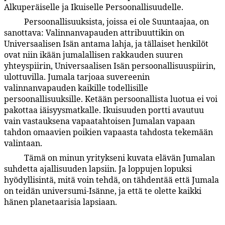
Alkuperäiselle ja Ikuiselle Persoonallisuudelle.
Persoonallisuuksista, joissa ei ole Suuntaajaa, on
5:6.12
sanottava: Valinnanvapauden attribuuttikin on
Universaalisen Isän antama lahja, ja tällaiset henkilöt
ovat niin ikään jumalallisen rakkauden suuren
yhteyspiirin, Universaalisen Isän persoonallisuuspiirin,
ulottuvilla. Jumala tarjoaa suvereenin
valinnanvapauden kaikille todellisille
persoonallisuuksille. Ketään persoonallista luotua ei voi
pakottaa iäisyysmatkalle. Ikuisuuden portti avautuu
vain vastauksena vapaatahtoisen Jumalan vapaan
tahdon omaavien poikien vapaasta tahdosta tekemään
valintaan.
Tämä on minun yritykseni kuvata elävän Jumalan
5:6.13
suhdetta ajallisuuden lapsiin. Ja loppujen lopuksi
hyödyllisintä, mitä voin tehdä, on tähdentää että Jumala
on teidän universumi-Isänne, ja että te olette kaikki
hänen planetaarisia lapsiaan.