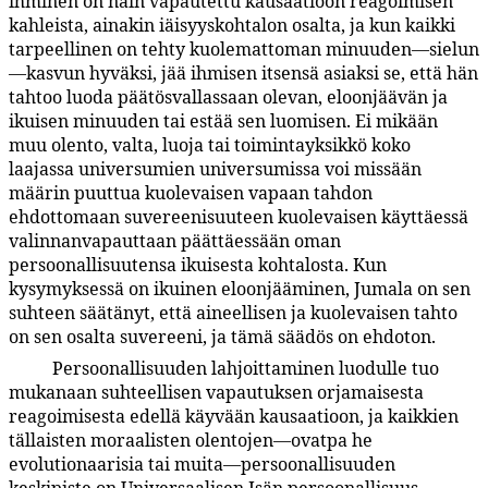
ihminen on näin vapautettu kausaatioon reagoimisen
kahleista, ainakin iäisyyskohtalon osalta, ja kun kaikki
tarpeellinen on tehty kuolemattoman minuuden—sielun
—kasvun hyväksi, jää ihmisen itsensä asiaksi se, että hän
tahtoo luoda päätösvallassaan olevan, eloonjäävän ja
ikuisen minuuden tai estää sen luomisen. Ei mikään
muu olento, valta, luoja tai toimintayksikkö koko
laajassa universumien universumissa voi missään
määrin puuttua kuolevaisen vapaan tahdon
ehdottomaan suvereenisuuteen kuolevaisen käyttäessä
valinnanvapauttaan päättäessään oman
persoonallisuutensa ikuisesta kohtalosta. Kun
kysymyksessä on ikuinen eloonjääminen, Jumala on sen
suhteen säätänyt, että aineellisen ja kuolevaisen tahto
on sen osalta suvereeni, ja tämä säädös on ehdoton.
Persoonallisuuden lahjoittaminen luodulle tuo
5:6.9
mukanaan suhteellisen vapautuksen orjamaisesta
reagoimisesta edellä käyvään kausaatioon, ja kaikkien
tällaisten moraalisten olentojen—ovatpa he
evolutionaarisia tai muita—persoonallisuuden