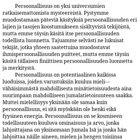
Persoonallisuus on yksi universumien
5:6.2
ratkaisemattomista mysteereistä. Pystymme
muodostamaan päteviä käsityksiä persoonallisuuden eri
lajien ja tasojen koostumukseen sisältyvistä tekijöistä,
mutta emme täysin käsitä itse persoonallisuuden
todellista luonnetta. Tajuamme selvästi ne lukuisat
tekijät, jotka yhteen saatettuina muodostavat
ihmispersoonallisuuden puitteet, mutta emme täysin
käsitä tällaisen finiittisen persoonallisuuden luonnetta
ja merkitystä.
Persoonallisuus on potentiaalinen kaikissa
5:6.3
luoduissa, joiden varustuksiin kuuluu mieli—
vähäisimmästä mahdollisesta minätietoisuudesta aina
suurimpaan mahdolliseen jumalatietoisuuteen saakka.
Muttei mielellisyys yksinään ole samaa kuin
persoonallisuus, ei sitä myöskään ole henki eikä
fyysinen energia. Persoonallisuus on se kosmiseen
todellisuuteen kuuluva ominaisuus ja arvo, jonka
lahjoittajana on yksinomaan Jumala Isä ja jonka hän
lahjoittaa näille aineen, mielen ja hengen toisiinsa