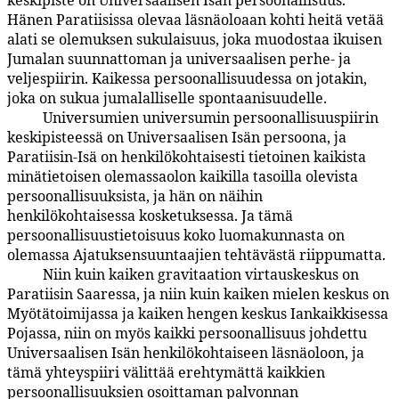
keskipiste on Universaalisen Isän persoonallisuus.
Hänen Paratiisissa olevaa läsnäoloaan kohti heitä vetää
alati se olemuksen sukulaisuus, joka muodostaa ikuisen
Jumalan suunnattoman ja universaalisen perhe- ja
veljespiirin. Kaikessa persoonallisuudessa on jotakin,
joka on sukua jumalalliselle spontaanisuudelle.
Universumien universumin persoonallisuuspiirin
5:6.10
keskipisteessä on Universaalisen Isän persoona, ja
Paratiisin-Isä on henkilökohtaisesti tietoinen kaikista
minätietoisen olemassaolon kaikilla tasoilla olevista
persoonallisuuksista, ja hän on näihin
henkilökohtaisessa kosketuksessa. Ja tämä
persoonallisuustietoisuus koko luomakunnasta on
olemassa Ajatuksensuuntaajien tehtävästä riippumatta.
Niin kuin kaiken gravitaation virtauskeskus on
5:6.11
Paratiisin Saaressa, ja niin kuin kaiken mielen keskus on
Myötätoimijassa ja kaiken hengen keskus Iankaikkisessa
Pojassa, niin on myös kaikki persoonallisuus johdettu
Universaalisen Isän henkilökohtaiseen läsnäoloon, ja
tämä yhteyspiiri välittää erehtymättä kaikkien
persoonallisuuksien osoittaman palvonnan