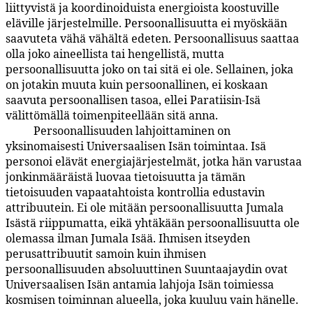
liittyvistä ja koordinoiduista energioista koostuville
eläville järjestelmille. Persoonallisuutta ei myöskään
saavuteta vähä vähältä edeten. Persoonallisuus saattaa
olla joko aineellista tai hengellistä, mutta
persoonallisuutta joko on tai sitä ei ole. Sellainen, joka
on jotakin muuta kuin persoonallinen, ei koskaan
saavuta persoonallisen tasoa, ellei Paratiisin-Isä
välittömällä toimenpiteellään sitä anna.
Persoonallisuuden lahjoittaminen on
5:6.4
yksinomaisesti Universaalisen Isän toimintaa. Isä
personoi elävät energiajärjestelmät, jotka hän varustaa
jonkinmääräistä luovaa tietoisuutta ja tämän
tietoisuuden vapaatahtoista kontrollia edustavin
attribuutein. Ei ole mitään persoonallisuutta Jumala
Isästä riippumatta, eikä yhtäkään persoonallisuutta ole
olemassa ilman Jumala Isää. Ihmisen itseyden
perusattribuutit samoin kuin ihmisen
persoonallisuuden absoluuttinen Suuntaajaydin ovat
Universaalisen Isän antamia lahjoja Isän toimiessa
kosmisen toiminnan alueella, joka kuuluu vain hänelle.