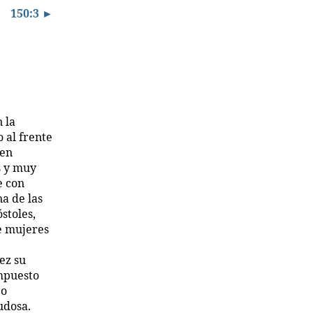
150:3 ►
 la
 al frente
 en
s y muy
e con
na de las
stoles,
e mujeres
ez su
impuesto
jo
udosa.