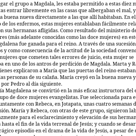
egar el grupo a Magdala, les estaba permitido a estas diez 
as entrar libremente en las casas que albergaban el mal, y 
la buena nueva directamente a las que allí habitaban. En el
o de los enfermos, estas mujeres entablaban fácilmente rel
on sus hermanas afligidas. Como resultado del ministerio de
res (más adelante conocidas como las doce mujeres) en este
dalena fue ganada para el reino. A través de una sucesión
os y como consecuencia de la actitud de la sociedad conven
 mujeres que cometen tales errores de juicio, esta mujer se
a en uno de los antros de perdición de Magdala. Marta y 
ienes explicaron a María que las puertas del reino estaban
las personas de su calaña. María creyó en la buena nueva y
por Pedro al día siguiente.
a Magdalena se convirtió en la más eficaz instructora del 
rupo de doce mujeres evangelistas. Fue seleccionada para e
 juntamente con Rebeca, en Jotapata, unas cuatro semanas 
sión. María y Rebeca, con otras de este grupo, siguieron l
icazmente para el esclarecimiento y elevación de sus herma
hasta el fin de la vida terrenal de Jesús; y cuando se desar
rágico episodio en el drama de la vida de Jesús, a pesar de