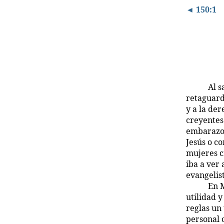
◄ 150:1
Al s
retaguard
y a la de
creyentes 
embarazos
Jesús o co
mujeres c
iba a ver
evangelist
En 
utilidad 
reglas un 
personal 