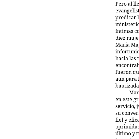
Pero al ll
evangelist
predicar 
ministeri
íntimas c
diez muje
María Mag
infortuni
hacia las
encontrab
fueron qu
aun para 
bautizada 
Marí
en este g
servicio,
su conver
fiel y ef
oprimidas 
último y t