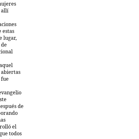
mujeres
allí
aciones
 estas
 lugar,
 de
cional
Raquel
 abiertas
 fue
evangelio
ste
después de
aborando
nas
rolló el
 que todos