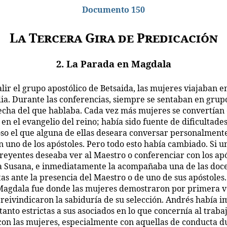
Documento 150
La Tercera Gira de Predicación
2. La Parada en Magdala
alir el grupo apostólico de Betsaida, las mujeres viajaban en
ia. Durante las conferencias, siempre se sentaban en grupo
recha del que hablaba. Cada vez más mujeres se convertían
en el evangelio del reino; había sido fuente de dificultade
o el que alguna de ellas deseara conversar personalment
n uno de los apóstoles. Pero todo esto había cambiado. Si u
reyentes deseaba ver al Maestro o conferenciar con los apó
 a Susana, e inmediatamente la acompañaba una de las doc
as ante la presencia del Maestro o de uno de sus apóstoles.
Magdala fue donde las mujeres demostraron por primera v
y reivindicaron la sabiduría de su selección. Andrés había 
tanto estrictas a sus asociados en lo que concernía al traba
con las mujeres, especialmente con aquellas de conducta d