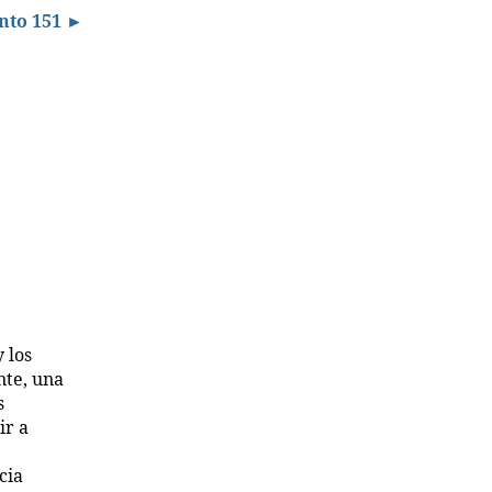
to 151 ►
 los
nte, una
s
ir a
cia