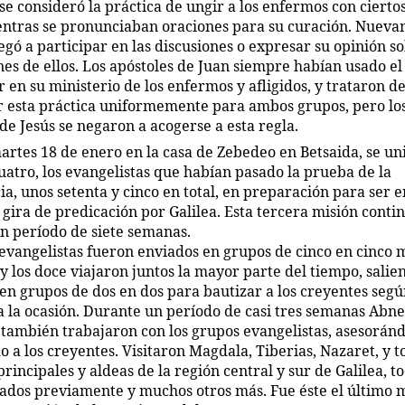
se consideró la práctica de ungir a los enfermos con ciertos
entras se pronunciaban oraciones para su curación. Nueva
egó a participar en las discusiones o expresar su opinión so
nes de ellos. Los apóstoles de Juan siempre habían usado el
 en su ministerio de los enfermos y afligidos, y trataron d
r esta práctica uniformemente para ambos grupos, pero lo
de Jesús se negaron a acogerse a esta regla.
artes 18 de enero en la casa de Zebedeo en Betsaida, se uni
uatro, los evangelistas que habían pasado la prueba de la
ia, unos setenta y cinco en total, en preparación para ser 
 gira de predicación por Galilea. Esta tercera misión conti
n período de siete semanas.
evangelistas fueron enviados en grupos de cinco en cinco 
y los doce viajaron juntos la mayor parte del tiempo, salie
 en grupos de dos en dos para bautizar a los creyentes seg
a la ocasión. Durante un período de casi tres semanas Abne
 también trabajaron con los grupos evangelistas, asesoránd
 a los creyentes. Visitaron Magdala, Tiberias, Nazaret, y t
rincipales y aldeas de la región central y sur de Galilea, to
sitados previamente y muchos otros más. Fue éste el último 