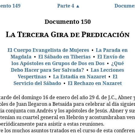
ento 149
Parte 4 ▲
Documen
Documento 150
La Tercera Gira de Predicación
El Cuerpo Evangelista de Mujeres
•
La Parada en
Magdala
•
El Sábado en Tiberias
•
El Envío de
los Apóstoles en Grupos de Dos en Dos
•
¿Qué
Debo Hacer para Ser Salvada?
•
Las Lecciones
Vespertinas
•
La Estadía en Nazaret
•
El
Servicio del Sábado
•
El Rechazo en Nazaret
tarde del domingo 16 de enero del año 29 d. de J.C., Abner y
oles de Juan llegaron a Betsaida para celebrar al día siguie
ia conjunta con Andrés y los apóstoles de Jesús. Abner y su
 tenían su cuartel general en Hebrón y acostumbraban ven
periódicamente para asistir a estas reuniones.
e los muchos asuntos tratados en el curso de esta conferen