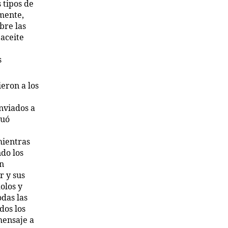
 tipos de
mente,
bre las
 aceite
e
s
eron a los
enviados a
nuó
mientras
ndo los
ún
r y sus
olos y
odas las
dos los
mensaje a