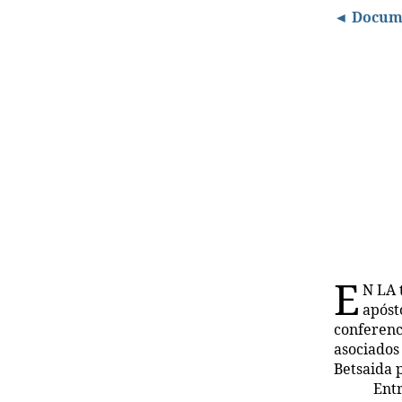
◄ Docum
E
N LA 
apóst
conferenc
asociados
Betsaida 
Entr