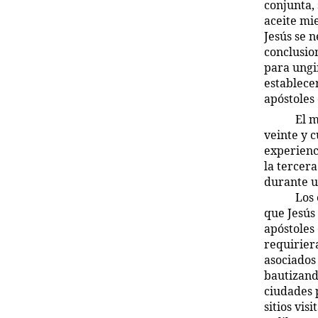
conjunta, 
aceite mi
Jesús se n
conclusio
para ungir
establece
apóstoles 
El m
veinte y c
experienc
la tercera
durante u
Los 
que Jesús 
apóstoles
requirier
asociados
bautizando
ciudades p
sitios vi