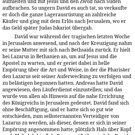
aufhielten und mit Jesus und den Zwölf nach Süden
aufbrachen. So ungern David es auch tat, so verkaufte
er doch die ganze Lagerausrüstung an zahlreiche
Käufer und ging mit dem Erlös nach Jerusalem, wo er
das Geld später Judas Iskariot übergab.
David war während der tragischen letzten Woche
171:1.5
in Jerusalem anwesend, und nach der Kreuzigung nahm
er seine Mutter mit sich nach Bethsaida zurück. Er hielt
bei Lazarus in Bethanien an, um auf Jesus und die
Apostel zu warten, und er geriet dabei in helle
Empörung über die Art und Weise, in der die Pharisäer
den Lazarus seit seiner Auferweckung zu verfolgen und
zu belästigen begonnen hatten. Andreas hatte David
angewiesen, den Läuferdienst einzustellen; und das
wurde von allen als Hinweis auf die nahe Errichtung
des Königreichs in Jerusalem gedeutet. David fand sich
ohne Beschäftigung, und er hatte sich so gut wie
entschieden, zum selbsternannten Verteidiger von
Lazarus zu werden, als dieser, dessen er sich in seiner
Empörung angenommen hatte, plötzlich Hals über Kopf