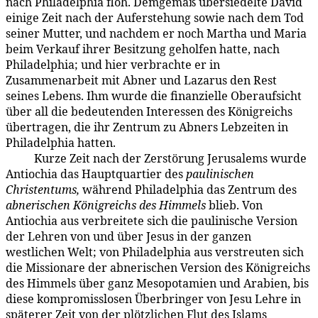
nach Philadelphia floh. Demgemäß übersiedelte David
einige Zeit nach der Auferstehung sowie nach dem Tod
seiner Mutter, und nachdem er noch Martha und Maria
beim Verkauf ihrer Besitzung geholfen hatte, nach
Philadelphia; und hier verbrachte er in
Zusammenarbeit mit Abner und Lazarus den Rest
seines Lebens. Ihm wurde die finanzielle Oberaufsicht
über all die bedeutenden Interessen des Königreichs
übertragen, die ihr Zentrum zu Abners Lebzeiten in
Philadelphia hatten.
Kurze Zeit nach der Zerstörung Jerusalems wurde
171:1.6
Antiochia das Haupt­quartier des
paulinischen
Christentums,
während Philadelphia das Zentrum des
abnerischen Königreichs des Himmels
blieb. Von
Antiochia aus verbreitete sich die paulinische Version
der Lehren von und über Jesus in der ganzen
westlichen Welt; von Philadelphia aus verstreuten sich
die Missionare der abnerischen Version des Königreichs
des Himmels über ganz Mesopotamien und Arabien, bis
diese kompromisslosen Überbringer von Jesu Lehre in
späterer Zeit von der plötzlichen Flut des Islams