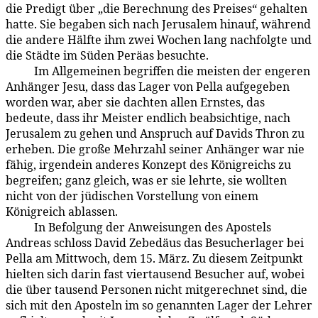
die Predigt über „die Berechnung des Preises“ gehalten
hatte. Sie begaben sich nach Jerusalem hinauf, während
die andere Hälfte ihm zwei Wochen lang nachfolgte und
die Städte im Süden Peräas besuchte.
Im Allgemeinen begriffen die meisten der engeren
171:1.3
Anhänger Jesu, dass das Lager von Pella aufgegeben
worden war, aber sie dachten allen Ernstes, das
bedeute, dass ihr Meister endlich beabsichtige, nach
Jerusalem zu gehen und Anspruch auf Davids Thron zu
erheben. Die große Mehrzahl seiner Anhänger war nie
fähig, irgendein anderes Konzept des Königreichs zu
begreifen; ganz gleich, was er sie lehrte, sie wollten
nicht von der jüdischen Vorstellung von einem
Königreich ablassen.
In Befolgung der Anweisungen des Apostels
171:1.4
Andreas schloss David Zebedäus das Besucherlager bei
Pella am Mittwoch, dem 15. März. Zu diesem Zeitpunkt
hielten sich darin fast viertausend Besucher auf, wobei
die über tausend Personen nicht mitgerechnet sind, die
sich mit den Aposteln im so genannten Lager der Lehrer