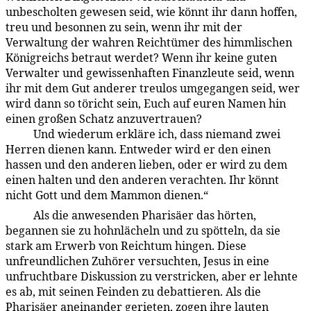
unbescholten gewesen seid, wie könnt ihr dann hoffen,
treu und besonnen zu sein, wenn ihr mit der
Verwaltung der wahren Reichtümer des himmlischen
König­reichs betraut werdet? Wenn ihr keine guten
Verwalter und gewissenhaften Finanzleute seid, wenn
ihr mit dem Gut anderer treulos umgegangen seid, wer
wird dann so töricht sein, Euch auf euren Namen hin
einen großen Schatz anzuvertrauen?
Und wiederum erkläre ich, dass niemand zwei
169:2.7
Herren dienen kann. Entweder wird er den einen
hassen und den anderen lieben, oder er wird zu dem
einen halten und den anderen verachten. Ihr könnt
nicht Gott und dem Mammon dienen.“
Als die anwesenden Pharisäer das hörten,
169:2.8
begannen sie zu hohnlächeln und zu spötteln, da sie
stark am Erwerb von Reichtum hingen. Diese
unfreundlichen Zuhörer versuchten, Jesus in eine
unfruchtbare Diskussion zu verstricken, aber er lehnte
es ab, mit seinen Feinden zu debattieren. Als die
Pharisäer aneinander gerieten, zogen ihre lauten