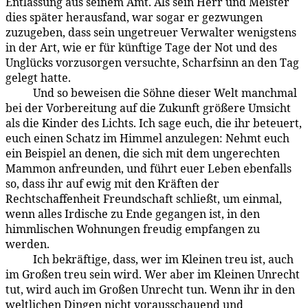
Entlassung aus seinem Amt. Als sein Herr und Meister
dies später herausfand, war sogar er gezwungen
zuzugeben, dass sein ungetreuer Verwalter wenigstens
in der Art, wie er für künftige Tage der Not und des
Unglücks vorzusorgen versuchte, Scharfsinn an den Tag
gelegt hatte.
Und so beweisen die Söhne dieser Welt manchmal
169:2.5
bei der Vorbereitung auf die Zukunft größere Umsicht
als die Kinder des Lichts. Ich sage euch, die ihr beteuert,
euch einen Schatz im Himmel anzulegen: Nehmt euch
ein Beispiel an denen, die sich mit dem ungerechten
Mammon anfreunden, und führt euer Leben ebenfalls
so, dass ihr auf ewig mit den Kräften der
Rechtschaffenheit Freundschaft schließt, um einmal,
wenn alles Irdische zu Ende gegangen ist, in den
himmlischen Wohnungen freudig empfangen zu
werden.
Ich bekräftige, dass, wer im Kleinen treu ist, auch
169:2.6
im Großen treu sein wird. Wer aber im Kleinen Unrecht
tut, wird auch im Großen Unrecht tun. Wenn ihr in den
weltlichen Dingen nicht vorausschauend und