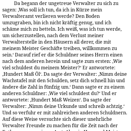
Da begann der ungetreue Verwalter zu sich zu
169:2.4
sagen: ‚Was soll ich tun, da ich in Kürze mein
Verwalteramt verlieren werde? Den Boden
umzugraben, bin ich nicht kräftig genug, und ich
schäme mich zu betteln. Ich weiß, was ich tun werde,
um sicherzustellen, nach dem Verlust meiner
Verwalterstelle in den Häusern all derer, die mit
meinem Meister Geschäfte treiben, willkommen zu
sein.‘ Darauf rief er die Schuldner seines Herrn einen
nach dem anderen herein und sagte zum erste­n: ‚Wie
viel schuldest du meinem Meister?‘ Er antwortete:
‚Hundert Maß Öl‘. Da sagte der Verwalter: ‚Nimm deine
Wachstafel mit den Schulden, setz dich schnell hin und
ändere die Zahl in fünfzig um.‘ Dann sagte er zu einem
anderen Schuldner: ‚Wie viel schuldest du?‘ Und er
antwortete: ‚Hundert Maß Weizen‘. Da sagte der
Verwalter: ‚Nimm deine Urkunde und schreib achtzig.‘
Und so verfuhr er mit zahlreichen anderen Schuldnern.
Auf diese Weise versuchte sich dieser unehrliche
Verwalter Freunde zu machen für die Zeit nach der