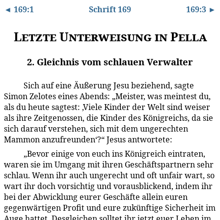
◄ 169:1
Schrift 169
169:3 ►
Letzte Unterweisung in Pella
2. Gleichnis vom schlauen Verwalter
Sich auf eine Äußerung Jesu beziehend, sagte
169:2.1
Simon Zelotes eines Abends: „Meister, was meintest du,
als du heute sagtest: ‚Viele Kinder der Welt sind weiser
als ihre Zeitgenossen, die Kinder des Königreichs, da sie
sich darauf verstehen, sich mit dem ungerechten
Mammon anzufreunden‘?“ Jesus antwortete:
„Bevor einige von euch ins Königreich eintraten,
169:2.2
waren sie im Umgang mit ihren Geschäftspartnern sehr
schlau. Wenn ihr auch ungerecht und oft unfair wart, so
wart ihr doch vorsichtig und vorausblickend, indem ihr
bei der Abwicklung eurer Geschäfte allein euren
gegenwärtigen Profit und eure zukünftige Sicherheit im
Auge hattet. Desgleichen solltet ihr jetzt euer Leben im