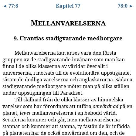
◄ 77:8
Kapitel 77
78:0 ►
Mellanvarelserna
9. Urantias stadigvarande medborgare
Mellanvarelserna kan anses vara den första
77:9.1
gruppen av de stadigvarande invånare som man kan
finna i de olika klasserna av världar överallt i
universerna, i motsats till de evolutionära uppstigande,
såsom de dödliga varelserna och änglaskarorna. Sådana
stadigvarande medborgare möter man på olika ställen
under uppstigningen till Paradiset.
Till skillnad från de olika klasser av himmelska
77:9.2
varelser som har förordnats att utföra
omvårdnad
på en
planet,
lever
mellanvarelserna i en bebodd värld.
Seraferna kommer och går, men mellanvarelserna
stannar och kommer att stanna, ty fastän de är infödda
på planeten har de också omvårdnad om den, och de