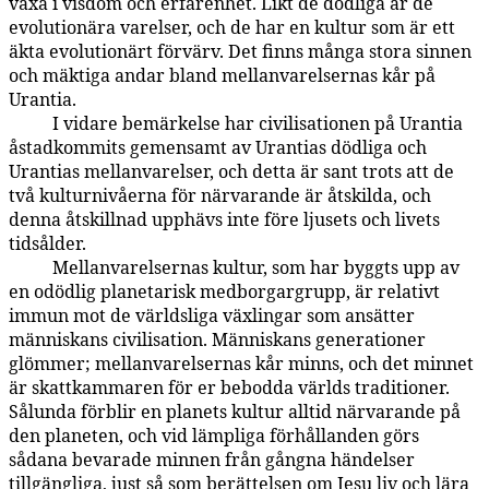
växa i visdom och erfarenhet. Likt de dödliga är de
evolutionära varelser, och de har en kultur som är ett
äkta evolutionärt förvärv. Det finns många stora sinnen
och mäktiga andar bland mellanvarelsernas kår på
Urantia.
I vidare bemärkelse har civilisationen på Urantia
77:9.8
åstadkommits gemensamt av Urantias dödliga och
Urantias mellanvarelser, och detta är sant trots att de
två kulturnivåerna för närvarande är åtskilda, och
denna åtskillnad upphävs inte före ljusets och livets
tidsålder.
Mellanvarelsernas kultur, som har byggts upp av
77:9.9
en odödlig planetarisk medborgargrupp, är relativt
immun mot de världsliga växlingar som ansätter
människans civilisation. Människans generationer
glömmer; mellanvarelsernas kår minns, och det minnet
är skattkammaren för er bebodda världs traditioner.
Sålunda förblir en planets kultur alltid närvarande på
den planeten, och vid lämpliga förhållanden görs
sådana bevarade minnen från gångna händelser
tillgängliga, just så som berättelsen om Jesu liv och lära