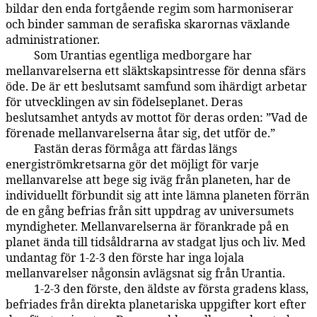
bildar den enda fortgående regim som harmoniserar
och binder samman de serafiska skarornas växlande
administrationer.
Som Urantias egentliga medborgare har
77:9.3
mellanvarelserna ett släktskapsintresse för denna sfärs
öde. De är ett beslutsamt samfund som ihärdigt arbetar
för utvecklingen av sin födelseplanet. Deras
beslutsamhet antyds av mottot för deras orden: ”Vad de
förenade mellanvarelserna åtar sig, det utför de.”
Fastän deras förmåga att färdas längs
77:9.4
energiströmkretsarna gör det möjligt för varje
mellanvarelse att bege sig iväg från planeten, har de
individuellt förbundit sig att inte lämna planeten förrän
de en gång befrias från sitt uppdrag av universumets
myndigheter. Mellanvarelserna är förankrade på en
planet ända till tidsåldrarna av stadgat ljus och liv. Med
undantag för 1-2-3 den förste har inga lojala
mellanvarelser någonsin avlägsnat sig från Urantia.
1-2-3 den förste, den äldste av första gradens klass,
77:9.5
befriades från direkta planetariska uppgifter kort efter