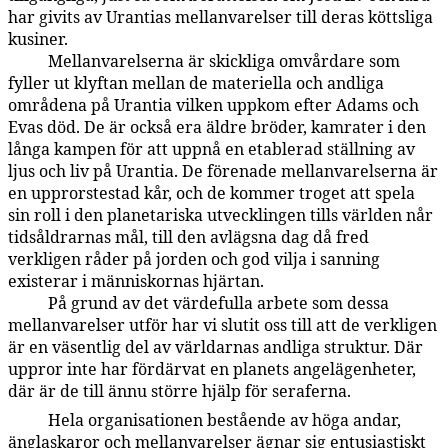
har givits av Urantias mellanvarelser till deras köttsliga
kusiner.
Mellanvarelserna är skickliga omvårdare som
77:9.10
fyller ut klyftan mellan de materiella och andliga
områdena på Urantia vilken uppkom efter Adams och
Evas död. De är också era äldre bröder, kamrater i den
långa kampen för att uppnå en etablerad ställning av
ljus och liv på Urantia. De förenade mellanvarelserna är
en upprorstestad kår, och de kommer troget att spela
sin roll i den planetariska utvecklingen tills världen når
tidsåldrarnas mål, till den avlägsna dag då fred
verkligen råder på jorden och god vilja i sanning
existerar i människornas hjärtan.
På grund av det värdefulla arbete som dessa
77:9.11
mellanvarelser utför har vi slutit oss till att de verkligen
är en väsentlig del av världarnas andliga struktur. Där
uppror inte har fördärvat en planets angelägenheter,
där är de till ännu större hjälp för seraferna.
Hela organisationen bestående av höga andar,
77:9.12
änglaskaror och mellanvarelser ägnar sig entusiastiskt