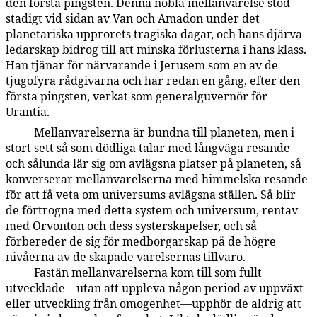
den första pingsten. Denna nobla mellanvarelse stod
stadigt vid sidan av Van och Amadon under det
planetariska upprorets tragiska dagar, och hans djärva
ledarskap bidrog till att minska förlusterna i hans klass.
Han tjänar för närvarande i Jerusem som en av de
tjugofyra rådgivarna och har redan en gång, efter den
första pingsten, verkat som generalguvernör för
Urantia.
Mellanvarelserna är bundna till planeten, men i
77:9.6
stort sett så som dödliga talar med långväga resande
och sålunda lär sig om avlägsna platser på planeten, så
konverserar mellanvarelserna med himmelska resande
för att få veta om universums avlägsna ställen. Så blir
de förtrogna med detta system och universum, rentav
med Orvonton och dess systerskapelser, och så
förbereder de sig för medborgarskap på de högre
nivåerna av de skapade varelsernas tillvaro.
Fastän mellanvarelserna kom till som fullt
77:9.7
utvecklade—utan att uppleva någon period av uppväxt
eller utveckling från omogenhet—upphör de aldrig att