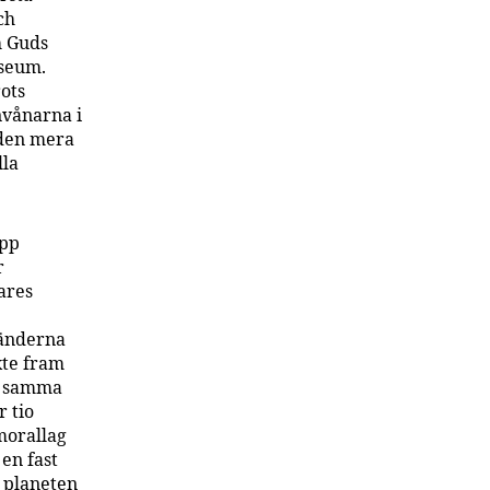
ch
h Guds
useum.
ots
nvånarna i
 den mera
lla
pp
r
ares
ränderna
xte fram
tt samma
r tio
morallag
en fast
 planeten