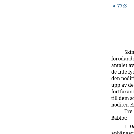
◄ 77:3
Ski
förödande
antalet a
de inte ly
den noditi
upp av de
fortfaran
till dem 
noditer. 
Tre 
Bablot:
1.
De
anhängarn