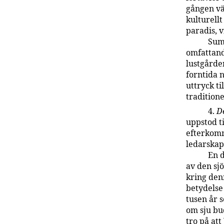
gången vä
kulturell
paradis, 
Sume
omfattand
lustgårde
forntida 
uttryck t
traditione
4.
D
uppstod ti
efterkomm
ledarskap
En d
av den sj
kring den
betydelse
tusen år 
om sju bu
tro på at