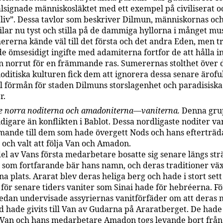
lsignade människosläktet med ett exempel på civiliserat o
t liv”. Dessa tavlor som beskriver Dilmun, människornas oc
vilar nu tyst och stilla på de dammiga hyllorna i månget m
rerna kände väl till det första och det andra Eden, men tr
e ömsesidigt ingifte med adamiterna fortfor de att hålla i
n norrut för en främmande ras. Sumerernas stolthet över
noditiska kulturen fick dem att ignorera dessa senare ärofu
ill förmån för staden Dilmuns storslagenhet och paradisiska
r.
e norra noditerna och amadoniterna—vaniterna.
Denna gru
digare än konflikten i Bablot. Dessa nordligaste noditer va
ande till dem som hade övergett Nods och hans efterträd
 och valt att följa Van och Amadon.
el av Vans första medarbetare bosatte sig senare längs st
ö som fortfarande bär hans namn, och deras traditioner vä
na plats. Ararat blev deras heliga berg och hade i stort se
 för senare tiders vaniter som Sinai hade för hebréerna. Fö
sedan undervisade assyriernas vanitförfäder om att deras 
d hade givits till Van av Gudarna på Araratberget. De hade 
t Van och hans medarbetare Amadon togs levande bort från