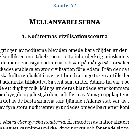
Kapitel 77
Mellanvarelserna
4. Noditernas civilisationscentra
ngringen av noditerna blev den omedelbara följden av den
 konflikten om Babels torn. Detta inbördeskrig minskade s
v de mer renrasiga noditerna och var på många sätt orsaken 
ckades etablera en stor civilisation före Adam. Från denna 
ska kulturen bakåt i över ett hundra tjugo tusen år tills de
t adamiska tillskottet. Så sent som under Adams tid var no
de ett dugligt folk. Många av deras blandade efterkomma
som byggde upp lustgården, och flera av Vans gruppkapten
En del av de bästa sinnena som tjänade i Adams stab var av 
av fyra stora noditcenter grundades omedelbart efter konf
 västra eller syriska noditerna.
Återstoden av nationalister
a av ett rasminnesmärke, drog norrut och förenade sig 