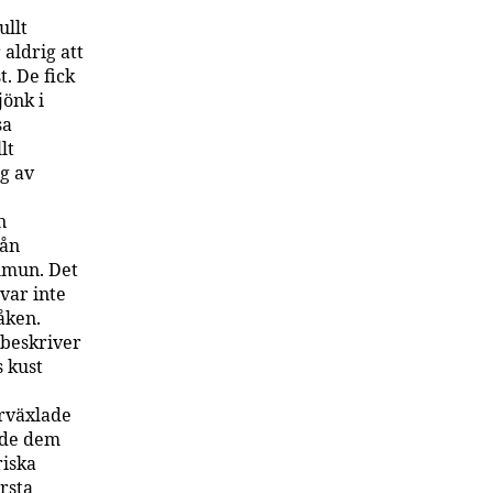
ullt
aldrig att
. De fick
jönk i
sa
lt
ng av
n
rån
lmun. Det
 var inte
åken.
beskriver
 kust
rväxlade
ade dem
riska
rsta