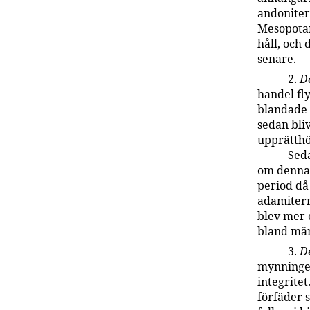
andoniter
Mesopotam
håll, och 
senare.
2.
De
handel fly
blandade 
sedan bliv
upprätthö
Seda
om denna 
period då
adamitern
blev mer 
bland män
3.
De
mynningen
integritet
förfäder 