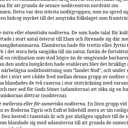
na för att grunda de senare noditcentren nordväst om
ien. Detta var den största noditgruppen, som nu spred sig
den bidrog mycket till det assyriska folkslaget som framtr
 östra eller elamitiska noditerna.
De som hade talat för kul
ttade i stort antal österut till Elam och förenade sig där m
sangikstammarna. Elamiterna hade för trettio eller fyrtio 
it i det stora hela sangiska till sin natur, fastän de fortsättn
ll en civilisation som stod högre än de omgivande barbare
n den andra lustgården hade etablerats blev det brukligt a
närbelägna noditbosättning som ”landet Nod”, och under 
 det i stort sett rådde fred mellan denna grupp av noditer 
a blandades de två raserna i stor utsträckning med varand
och mer sed för Guds Söner (adamiterna) att söka sig en h
niskornas döttrar (noditerna).
 mellersta eller för-sumeriska noditerna.
En liten grupp vid
 av floderna Tigris och Eufrat bibehöll mera av sin raslig
. Den bestod i tusentals år och gav slutligen upphov till de 
som blandade sig med adamiterna till att grunda de sumer