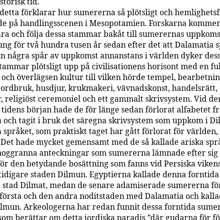
storisk tid.
 detta förklarar hur sumererna så plötsligt och hemlighetsf
e på handlingsscenen i Mesopotamien. Forskarna kommer 
ra och följa dessa stammar bakåt till sumerernas uppkomst
ung för två hundra tusen år sedan efter det att Dalamatia s
an några spår av uppkomst annanstans i världen dyker des
tammar plötsligt upp på civilisationens horisont med en ful
 och överlägsen kultur till vilken hörde tempel, bearbetni
 jordbruk, husdjur, krukmakeri, vävnadskonst, handelsrätt,
r, religiöst ceremoniel och ett gammalt skrivsystem. Vid de
 tidens början hade de för länge sedan förlorat alfabetet f
 och tagit i bruk det säregna skrivsystem som uppkom i Di
språket, som praktiskt taget har gått förlorat för världen,
. Det hade mycket gemensamt med de så kallade ariska spr
noggranna anteckningar som sumererna lämnade efter sig 
ör den betydande bosättning som fanns vid Persiska vikens
tidigare staden Dilmun. Egyptierna kallade denna forntida
a stad Dilmat, medan de senare adamiserade sumererna fö
första och den andra noditstaden med Dalamatia och kall
Dilmun. Arkeologerna har redan funnit dessa forntida sume
 som berättar om detta jordiska paradis ”där gudarna för fö