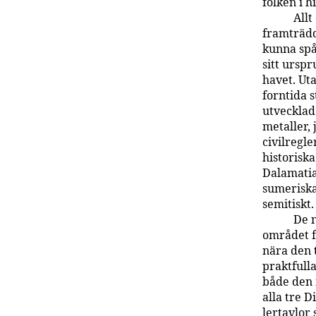
folken i hi
Allt
framträdd
kunna spå
sitt urspr
havet. Ut
forntida s
utvecklad
metaller,
civilregle
historiska
Dalamatia
sumeriska 
semitiskt
De 
området f
nära den 
praktfull
både den 
alla tre 
lertavlor