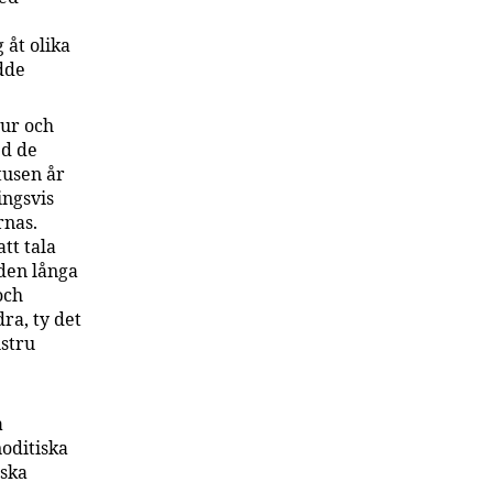
 åt olika
ädde
tur och
ed de
tusen år
ingsvis
rnas.
tt tala
den långa
och
ra, ty det
ustru
a
noditiska
iska