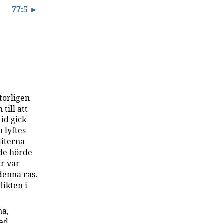
77:5 ►
torligen
till att
tid gick
n lyftes
diterna
nde hörde
er var
denna ras.
likten i
na,
med