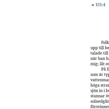
◄ 151:4
Folk
upp till 
talade til
när han ha
mig; låt o
På f
som är typ
vattenmas
höga stran
sjön in i
stannar öv
solnedgån
försvinner