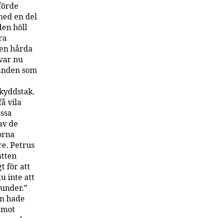
förde
med en del
den höll
ra
Den hårda
 var nu
randen som
skyddstak.
å vila
essa
av de
orna
re. Petrus
atten
t för att
u inte att
 under.”
an hade
 mot