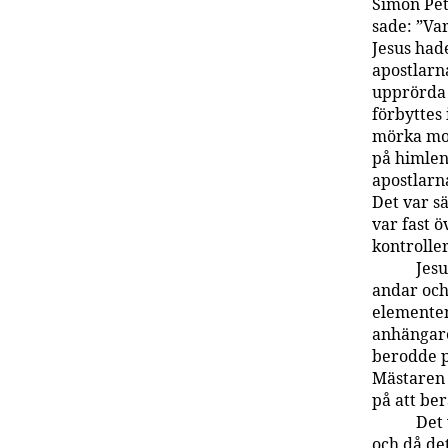
Simon Petr
sade: ”Var
Jesus hade
apostlarna
upprörda 
förbyttes 
mörka mol
på himlen 
apostlarna
Det var sä
var fast 
kontrolle
Jesu
andar och 
elementen
anhängare
berodde på
Mästaren 
på att be
Det 
och då det