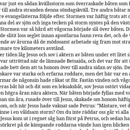
var just en sådan kvällsstorm som överraskade båten som 
r till andra stranden denna söndagskväll. Tre andra båtar 
e evangelisterna följde efter. Stormen var häftig trots att 
enna del av sjön och inga tecken på storm syntes på den väst
 Stormen var så hård att vågorna började slå över båten. 
e slitit loss seglet innan apostlarna hann reva det, och de
ende av årorna då de mödosamt arbetade sig fram mot st
rmare tre kilometers avstånd.
r tiden låg Jesus och sov i aktern av båten under ett litet 
ar uttröttad när de lämnade Betsaida, och det var för att f
ade bett dem att ta honom över till andra sidan av sjön. D
fiskare var starka och erfarna roddare, men det här var en 
ormar de någonsin hade råkat ut för. Fastän vinden och våg
ras båt hit och dit som en leksaksbåt, sov Jesus ostört vida
den högra åran nära aktern. När båten började fyllas med v
an sin åra, rusade över till Jesus, skakade om honom häftig
om, och när Jesus hade vaknat sade Petrus: ”Mästare, vet d
 inne i en våldsam storm? Om du inte räddar oss går vi alla
Jesus kom ut i regnet såg han först på Petrus, och sedan h
i mörkret på de kämpande roddarna vände han igen blicken