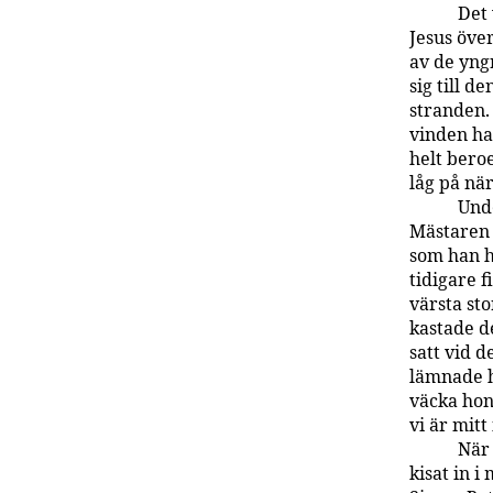
Det 
Jesus öve
av de yngr
sig till d
stranden.
vinden had
helt bero
låg på nä
Unde
Mästaren v
som han h
tidigare 
värsta st
kastade de
satt vid 
lämnade h
väcka hon
vi är mitt
När 
kisat in 