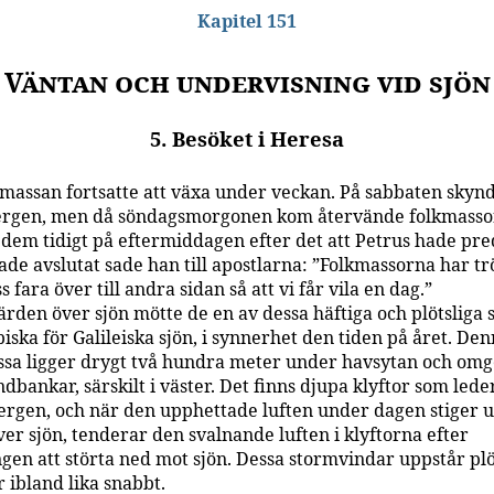
Kapitel 151
Väntan och undervisning vid sjön
5. Besöket i Heresa
massan fortsatte att växa under veckan. På sabbaten skyn
bergen, men då söndagsmorgonen kom återvände folkmassor
l dem tidigt på eftermiddagen efter det att Petrus hade pre
de avslutat sade han till apostlarna: ”Folkmassorna har trö
ss fara över till andra sidan så att vi får vila en dag.”
ärden över sjön mötte de en av dessa häftiga och plötsliga
iska för Galileiska sjön, i synnerhet den tiden på året. De
sa ligger drygt två hundra meter under havsytan och omg
dbankar, särskilt i väster. Det finns djupa klyftor som led
 bergen, och när den upphettade luften under dagen stiger 
er sjön, tenderar den svalnande luften i klyftorna efter
gen att störta ned mot sjön. Dessa stormvindar uppstår plö
 ibland lika snabbt.