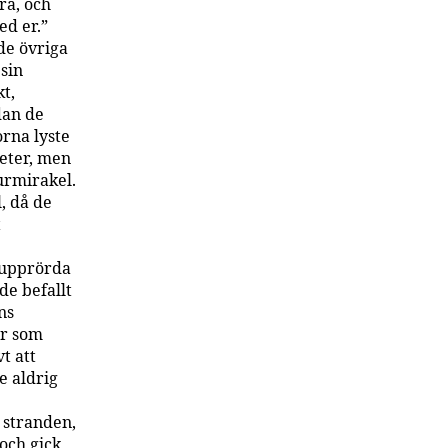
ra, och
ed er.”
 de övriga
 sin
t,
dan de
orna lyste
heter, men
turmirakel.
, då de
t
s upprörda
de befallt
ns
er som
t att
e aldrig
 stranden,
 och gick