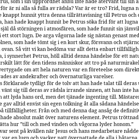
us, som i sin upprördhet ännu inte hade återvänt till sin å
för är ni alla så fulla av rädsla? Var är er tro? Frid, lugna n
 knappt hunnit yttra denna tillrättavisning till Petrus och
, han hade knappt hunnit be Petrus söka frid för att lugna
själ då störningen i atmosfären, som hade funnit sin jämvik
i ett stort lugn. De arga vågorna lade sig nästan genast me
nen, som hade tömt sig i en kort skur, försvann och stjärn
ovan. Så vitt vi kan bedöma var allt detta enbart tillfällig
, i synnerhet Petrus, höll alltid denna händelse för ett na
rskilt lätt för den tidens människor att tro på naturmirakel
övertygade om att hela naturen var en företeelse som direk
rades av andekrafter och övernaturliga varelser.
s förklarade tydligt för de tolv att han hade talat till dera
vänt sig till deras av rädsla irrande sinnen, att han inte ha
 att lyda hans ord, men det tjänade ingenting till. Mästare
 gav alltid envist sin egen tolkning åt alla sådana händels
 tillfälligheter. Från och med denna dag ansåg de definitiv
hade absolut makt över naturens element. Petrus tröttnad
rätta hur ”till och med vinden och vågorna lyder honom.”
var sent på kvällen när Jesus och hans medarbetare nådde
 var en lugn och vacker natt övernattade de alla i båtarna