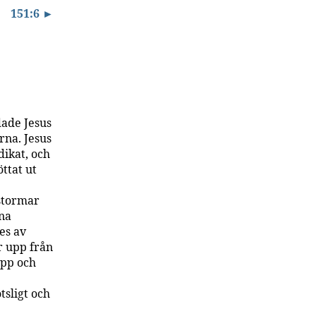
151:6 ►
dade Jesus
na. Jesus
dikat, och
ttat ut
 stormar
nna
es av
er upp från
upp och
tsligt och