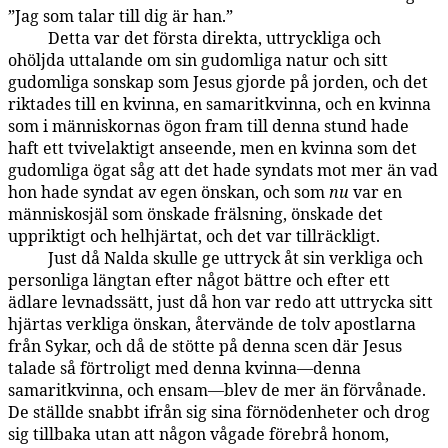
”Jag som talar till dig är han.”
Detta var det första direkta, uttryckliga och
143:5.8
ohöljda uttalande om sin gudomliga natur och sitt
gudomliga sonskap som Jesus gjorde på jorden, och det
riktades till en kvinna, en samaritkvinna, och en kvinna
som i människornas ögon fram till denna stund hade
haft ett tvivelaktigt anseende, men en kvinna som det
gudomliga ögat såg att det hade syndats mot mer än vad
hon hade syndat av egen önskan, och som
nu
var en
människosjäl som önskade frälsning, önskade det
uppriktigt och helhjärtat, och det var tillräckligt.
Just då Nalda skulle ge uttryck åt sin verkliga och
143:5.9
personliga längtan efter något bättre och efter ett
ädlare levnadssätt, just då hon var redo att uttrycka sitt
hjärtas verkliga önskan, återvände de tolv apostlarna
från Sykar, och då de stötte på denna scen där Jesus
talade så förtroligt med denna kvinna—denna
samaritkvinna, och ensam—blev de mer än förvånade.
De ställde snabbt ifrån sig sina förnödenheter och drog
sig tillbaka utan att någon vågade förebrå honom,