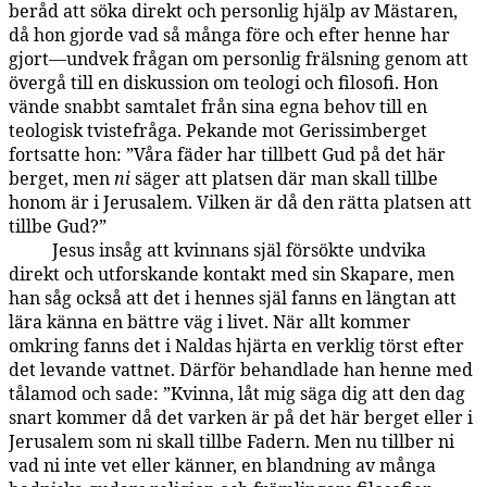
beråd att söka direkt och personlig hjälp av Mästaren,
då hon gjorde vad så många före och efter henne har
gjort—undvek frågan om personlig frälsning genom att
övergå till en diskussion om teologi och filosofi. Hon
vände snabbt samtalet från sina egna behov till en
teologisk tvistefråga. Pekande mot Gerissimberget
fortsatte hon: ”Våra fäder har tillbett Gud på det här
berget, men
ni
säger att platsen där man skall tillbe
honom är i Jerusalem. Vilken är då den rätta platsen att
tillbe Gud?”
Jesus insåg att kvinnans själ försökte undvika
143:5.6
direkt och utforskande kontakt med sin Skapare, men
han såg också att det i hennes själ fanns en längtan att
lära känna en bättre väg i livet. När allt kommer
omkring fanns det i Naldas hjärta en verklig törst efter
det levande vattnet. Därför behandlade han henne med
tålamod och sade: ”Kvinna, låt mig säga dig att den dag
snart kommer då det varken är på det här berget eller i
Jerusalem som ni skall tillbe Fadern. Men nu tillber ni
vad ni inte vet eller känner, en blandning av många