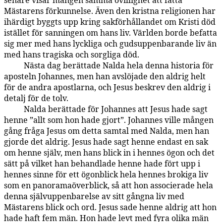
senare visar mången samma ovillighet att fatta
Mästarens förkunnelse. Även den kristna religionen har
ihärdigt byggts upp kring sakförhållandet om Kristi död
istället för sanningen om hans liv. Världen borde befatta
sig mer med hans lyckliga och gudsuppenbarande liv än
med hans tragiska och sorgliga död.
Nästa dag berättade Nalda hela denna historia för
143:5.12
aposteln Johannes, men han avslöjade den aldrig helt
för de andra apostlarna, och Jesus beskrev den aldrig i
detalj för de tolv.
Nalda berättade för Johannes att Jesus hade sagt
143:5.13
henne ”allt som hon hade gjort”. Johannes ville mången
gång fråga Jesus om detta samtal med Nalda, men han
gjorde det aldrig. Jesus hade sagt henne endast en sak
om henne själv, men hans blick in i hennes ögon och det
sätt på vilket han behandlade henne hade fört upp i
hennes sinne för ett ögonblick hela hennes brokiga liv
som en panoramaöverblick, så att hon associerade hela
denna självuppenbarelse av sitt gångna liv med
Mästarens blick och ord. Jesus sade henne aldrig att hon
hade haft fem män. Hon hade levt med fyra olika män