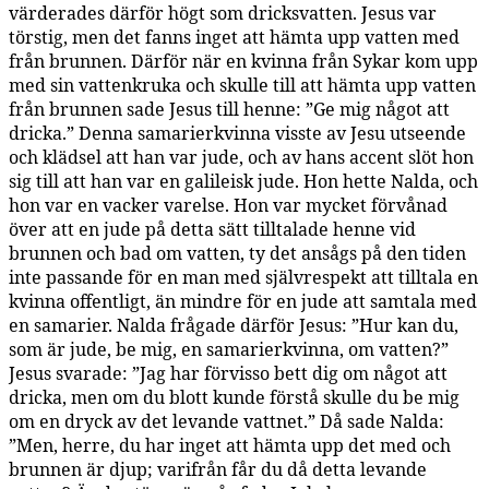
värderades därför högt som dricksvatten. Jesus var
törstig, men det fanns inget att hämta upp vatten med
från brunnen. Därför när en kvinna från Sykar kom upp
med sin vattenkruka och skulle till att hämta upp vatten
från brunnen sade Jesus till henne: ”Ge mig något att
dricka.” Denna samarierkvinna visste av Jesu utseende
och klädsel att han var jude, och av hans accent slöt hon
sig till att han var en galileisk jude. Hon hette Nalda, och
hon var en vacker varelse. Hon var mycket förvånad
över att en jude på detta sätt tilltalade henne vid
brunnen och bad om vatten, ty det ansågs på den tiden
inte passande för en man med självrespekt att tilltala en
kvinna offentligt, än mindre för en jude att samtala med
en samarier. Nalda frågade därför Jesus: ”Hur kan du,
som är jude, be mig, en samarierkvinna, om vatten?”
Jesus svarade: ”Jag har förvisso bett dig om något att
dricka, men om du blott kunde förstå skulle du be mig
om en dryck av det levande vattnet.” Då sade Nalda:
”Men, herre, du har inget att hämta upp det med och
brunnen är djup; varifrån får du då detta levande