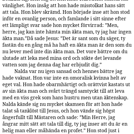
vänlighet. Hon insåg att hon hade misstolkat hans sätt
att tala. Hon blev skrämd. Hon började inse att hon stod
inför en ovanlig person, och famlande i sitt sinne efter
ett lämpligt svar sade hon mycket förvirrad: ”Men,
herre, jag kan inte hämta min äkta man, ty jag har ingen
äkta man.”Då sade Jesus: ”Det är sant som du säger, ty
fastän du en gång må ha haft en äkta man är den som du
nu lever med inte din äkta man. Det vore bättre om du
slutade att leka med mina ord och sökte det levande
vatten som jag denna dag har erbjudit dig.”
Nalda var nu igen sansad och hennes bättre jag
143:5.5
hade vaknat. Hon var inte en omoralisk kvinna helt av
eget val. Hon hade obarmhärtigt och orättvist kastats ut
av sin äkta man och svårt trängd samtyckt till att leva
med en viss grek som hans hustru men utan äktenskap.
Nalda kände sig nu mycket skamsen för att hon hade
talat så tanklöst till Jesus, och hon vände sig högst
ångerfullt till Mästaren och sade: ”Min Herre, jag
ångrar mitt sätt att tala till dig, ty jag inser att du är en
helig man eller måhända en profet.” Hon stod just i