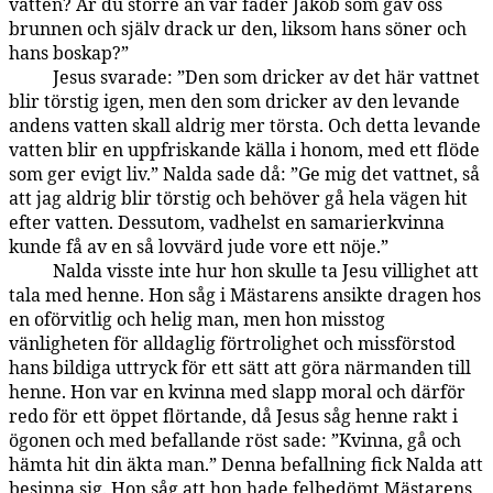
vatten? Är du större än vår fader Jakob som gav oss
brunnen och själv drack ur den, liksom hans söner och
hans boskap?”
Jesus svarade: ”Den som dricker av det här vattnet
143:5.3
blir törstig igen, men den som dricker av den levande
andens vatten skall aldrig mer törsta. Och detta levande
vatten blir en uppfriskande källa i honom, med ett flöde
som ger evigt liv.” Nalda sade då: ”Ge mig det vattnet, så
att jag aldrig blir törstig och behöver gå hela vägen hit
efter vatten. Dessutom, vadhelst en samarierkvinna
kunde få av en så lovvärd jude vore ett nöje.”
Nalda visste inte hur hon skulle ta Jesu villighet att
143:5.4
tala med henne. Hon såg i Mästarens ansikte dragen hos
en oförvitlig och helig man, men hon misstog
vänligheten för alldaglig förtrolighet och missförstod
hans bildiga uttryck för ett sätt att göra närmanden till
henne. Hon var en kvinna med slapp moral och därför
redo för ett öppet flörtande, då Jesus såg henne rakt i
ögonen och med befallande röst sade: ”Kvinna, gå och
hämta hit din äkta man.” Denna befallning fick Nalda att
besinna sig. Hon såg att hon hade felbedömt Mästarens