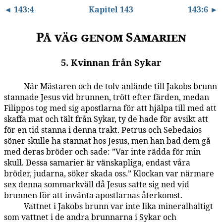
◄ 143:4
Kapitel 143
143:6 ►
På väg genom Samarien
5. Kvinnan från Sykar
När Mästaren och de tolv anlände till Jakobs brunn
143:5.1
stannade Jesus vid brunnen, trött efter färden, medan
Filippos tog med sig apostlarna för att hjälpa till med att
skaffa mat och tält från Sykar, ty de hade för avsikt att
för en tid stanna i denna trakt. Petrus och Sebedaios
söner skulle ha stannat hos Jesus, men han bad dem gå
med deras bröder och sade: ”Var inte rädda för min
skull. Dessa samarier är vänskapliga, endast våra
bröder, judarna, söker skada oss.” Klockan var närmare
sex denna sommarkväll då Jesus satte sig ned vid
brunnen för att invänta apostlarnas återkomst.
Vattnet i Jakobs brunn var inte lika mineralhaltigt
143:5.2
som vattnet i de andra brunnarna i Sykar och