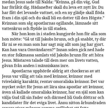
medan Jesus sade till Nalda: ”Kvinna, gå din väg, Gud
har förlåtit dig. Hädanefter skall du leva ett nytt liv. Du
har fått det levande vattnet, och en ny glädje skall flöda
fram i din själ och du skall bli en dotter till den Högste.”
Kvinnan som såg apostlarnas ogillande, lämnade sitt
vattenkrus och flydde in till staden.
När hon kom in i staden kungjorde hon för alla som
143:5.10
hon mötte: ”Gå ut till Jakobs brunn, och gå snabbt, ty där
får ni se en man som har sagt mig allt som jag har gjort.
Kan han vara Omvändaren?” Innan solen gick ned hade
en stor folkmassa samlats vid Jakobs brunn för att höra
Jesus. Mästaren talade till dem mer om livets vatten,
gåvan från anden i människans inre.
Apostlarna upphörde aldrig att chockeras av att
143:5.11
Jesus var villig att tala med kvinnor, kvinnor med
tvivelaktig karaktär, rentav omoraliska kvinnor. Det var
mycket svårt för Jesus att lära sina apostlar att kvinnor,
även så kallade omoraliska kvinnor, har en själ som kan
välja Gud till sin Fader och därmed bli Guds döttrar och
kandidater för det eviga livet. Ännu nitton århundraden