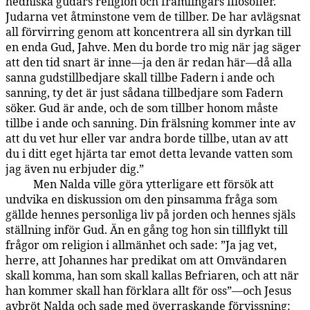
hedniska gudars religion och främlingars filosofier.
Judarna vet åtminstone vem de tillber. De har avlägsnat
all förvirring genom att koncentrera all sin dyrkan till
en enda Gud, Jahve. Men du borde tro mig när jag säger
att den tid snart är inne—ja den är redan här—då alla
sanna gudstillbedjare skall tillbe Fadern i ande och
sanning, ty det är just sådana tillbedjare som Fadern
söker. Gud är ande, och de som tillber honom måste
tillbe i ande och sanning. Din frälsning kommer inte av
att du vet hur eller var andra borde tillbe, utan av att
du i ditt eget hjärta tar emot detta levande vatten som
jag även nu erbjuder dig.”
Men Nalda ville göra ytterligare ett försök att
143:5.7
undvika en diskussion om den pinsamma fråga som
gällde hennes personliga liv på jorden och hennes själs
ställning inför Gud. Än en gång tog hon sin tillflykt till
frågor om religion i allmänhet och sade: ”Ja jag vet,
herre, att Johannes har predikat om att Omvändaren
skall komma, han som skall kallas Befriaren, och att när
han kommer skall han förklara allt för oss”—och Jesus
avbröt Nalda och sade med överraskande förvissning: