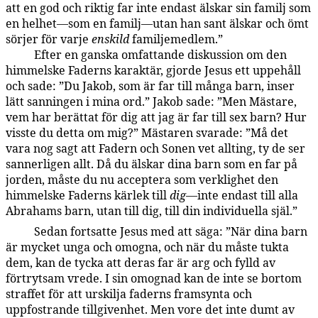
att en god och riktig far inte endast älskar sin familj som
en helhet—som en familj—utan han sant älskar och ömt
sörjer för varje
enskild
familjemedlem.”
Efter en ganska omfattande diskussion om den
142:2.3
himmelske Faderns karaktär, gjorde Jesus ett uppehåll
och sade: ”Du Jakob, som är far till många barn, inser
lätt sanningen i mina ord.” Jakob sade: ”Men Mästare,
vem har berättat för dig att jag är far till sex barn? Hur
visste du detta om mig?” Mästaren svarade: ”Må det
vara nog sagt att Fadern och Sonen vet allting, ty de ser
sannerligen allt. Då du älskar dina barn som en far på
jorden, måste du nu acceptera som verklighet den
himmelske Faderns kärlek till
dig
—inte endast till alla
Abrahams barn, utan till dig, till din individuella själ.”
Sedan fortsatte Jesus med att säga: ”När dina barn
142:2.4
är mycket unga och omogna, och när du måste tukta
dem, kan de tycka att deras far är arg och fylld av
förtrytsam vrede. I sin omognad kan de inte se bortom
straffet för att urskilja faderns framsynta och
uppfostrande tillgivenhet. Men vore det inte dumt av