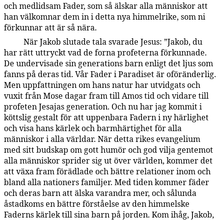
och medlidsam Fader, som så älskar alla människor att
han välkomnar dem in i detta nya himmelrike, som ni
förkunnar att är så nära.
När Jakob slutade tala svarade Jesus: ”Jakob, du
142:2.2
har rätt uttryckt vad de forna profeterna förkunnade.
De undervisade sin generations barn enligt det ljus som
fanns på deras tid. Vår Fader i Paradiset är oföränderlig.
Men uppfattningen om hans natur har utvidgats och
vuxit från Mose dagar fram till Amos tid och vidare till
profeten Jesajas generation. Och nu har jag kommit i
köttslig gestalt för att uppenbara Fadern i ny härlighet
och visa hans kärlek och barmhärtighet för alla
människor i alla världar. När detta rikes evangelium
med sitt budskap om gott humör och god vilja gentemot
alla människor sprider sig ut över världen, kommer det
att växa fram förädlade och bättre relationer inom och
bland alla nationers familjer. Med tiden kommer fäder
och deras barn att älska varandra mer, och sålunda
åstadkoms en bättre förståelse av den himmelske
Faderns kärlek till sina barn på jorden. Kom ihåg, Jakob,