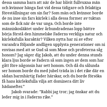
dessa samma barn att när de har blivit fullvuxna män
och kvinnor hänga fast vid dessa tidigare och felaktiga
föreställningar om sin far? Som män och kvinnor borde
de nu inse sin fars kärlek i alla dessa former av tuktan
som de fick när de var unga. Och borde inte
människosläktet under århundradenas lopp bättre
börja förstå den himmelske Faderns verkliga natur och
kärleksfulla karaktär? Vilken nytta har ni av efter
varandra följande andligen upplysta generationer om ni
envisas med att se Gud så som Mose och profeterna såg
honom? Jag säger dig Jakob, att du under denna stunds
klara ljus borde se Fadern så som ingen av dem som har
gått före någonsin har sett honom. Och då du sålunda
ser honom borde du med jubel träda in i det rike där en
sådan barmhärtig Fader härskar, och du borde försöka
få hans kärleksfulla vilja att dominera ditt liv
hädanefter.”
Jakob svarade: ”Rabbi jag tror; jag önskar att du
142:2.5
leder mig in i Faderns rike.”