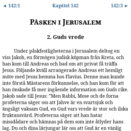
◄ 142:1
Kapitel 142
142:3 ►
Påsken i Jerusalem
2. Guds vrede
Under påskfestligheterna i Jerusalem deltog en
142:2.1
viss Jakob, en förmögen judisk köpman från Kreta, och
han kom till Andreas och bad om att privat få träffa
Jesus. Följande kväll arrangerade Andreas ett hemligt
möte med Jesus hemma hos Flavius. Denne man kunde
inte förstå Mästarens förkunnelse, och han kom för att
han önskade få mer ingående information om Guds rike.
Jakob sade till Jesus: ”Men Rabbi, Mose och de forna
profeterna säger oss att Jahve är en svartsjuk och
ängsligt vaksam Gud, en Gud vars vrede är stor och ilska
fruktansvärd. Profeterna säger att han hatar
missdådare och hämnas på dem som inte åtlyder hans
lag. Du och dina lärjungar lär oss att Gud är en vänlig