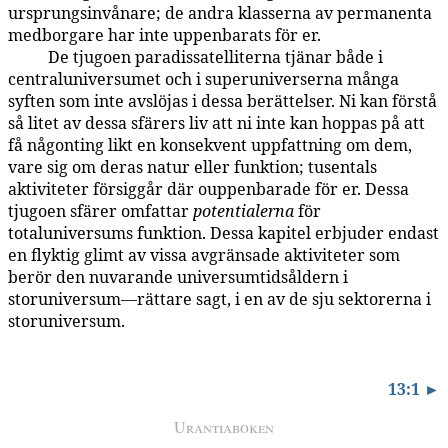
ursprungsinvånare; de andra klasserna av permanenta
medborgare har inte uppenbarats för er.
De tjugoen paradissatelliterna tjänar både i
13:0.7
centraluniversumet och i superuniverserna många
syften som inte avslöjas i dessa berättelser. Ni kan förstå
så litet av dessa sfärers liv att ni inte kan hoppas på att
få någonting likt en konsekvent uppfattning om dem,
vare sig om deras natur eller funktion; tusentals
aktiviteter försiggår där ouppenbarade för er. Dessa
tjugoen sfärer omfattar
potentialerna
för
totaluniversums funktion. Dessa kapitel erbjuder endast
en flyktig glimt av vissa avgränsade aktiviteter som
berör den nuvarande universumtidsåldern i
storuniversum—rättare sagt, i en av de sju sektorerna i
storuniversum.
13:1 ►
Urantiaboken