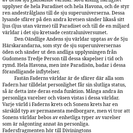
upplyser de hela Paradiset och hela Havona, och de styr
ren andestrålglans till de sju superuniverserna. Dessa
lysande sfärer på den andra kretsen sänder likaså sitt
ljus (ljus utan värme) till Paradiset och till de en miljard
världar i det sju-kretsade centraluniversumet.
Den Oändlige Andens sju världar upptas av de Sju
13:0.5
Härskarandarna, som styr de sju superuniversernas
öden och sänder ut den andliga upplysningen från
Gudomens Tredje Person till dessa skapelser i tid och
rymd. Hela Havona, men inte Paradisön, badar i dessa
förandligande inflytelser.
Fastän Faderns världar är de sfärer där alla som
13:0.6
Fadern har tilldelat personlighet får sin slutliga status,
så är detta inte deras enda funktion. Många andra än
personliga varelser och väsen vistas i dessa världar.
Varje värld i Faderns krets och Sonens krets har en
särskild typ av permanenta medborgare, men vi tror att
Sonens världar bebos av enhetliga typer av varelser
som är någonting annat än personliga.
Fadersfragmenten hör till Diviningtons