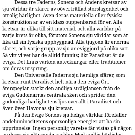
Dessa tre Faderns, Sonens och Andens kretsar av
13:0.2
sju världar är sfärer av oöverträffad storslagenhet och
otrolig härlighet. Även deras materiella eller fysiska
konstruktion är av en klass ouppenbarad för er. Alla
kretsar är olika till sitt material, och alla världar på
varje krets är olika, förutom Sonens sju världar som är
lika till sin fysiska uppbyggnad. Alla tjugoen är enorma
sfärer, och varje grupp av sju är eviggjord på olika sätt.
Så vitt vi vet har de alltid funnits; likt Paradiset är de
eviga. Det finns varken anteckningar eller traditioner
om deras ursprung.
Den Universelle Faderns sju hemliga sfärer, som
13:0.3
kretsar runt Paradiset helt nära den eviga Ön,
återspeglar starkt den andliga strålglansen från de
eviga Gudomarnas centrala sken och sprider den
gudomliga härlighetens ljus överallt i Paradiset och
även över Havonas sju kretsar.
På den Evige Sonens sju heliga världar förefaller
13:0.4
andeluminositetens opersonliga energier att ha sin
upprinnelse. Ingen personlig varelse får vistas på någon
av dessa sju glänsande världar. Med andlig härlighet