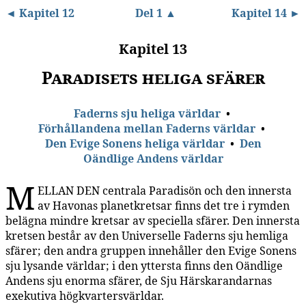
◄ Kapitel 12
Del 1 ▲
Kapitel 14 ►
Kapitel 13
Paradisets heliga sfärer
Faderns sju heliga världar
•
Förhållandena mellan Faderns världar
•
Den Evige Sonens heliga världar
•
Den
Oändlige Andens världar
M
ELLAN DEN centrala Paradisön och den innersta
av Havonas planetkretsar finns det tre i rymden
belägna mindre kretsar av speciella sfärer. Den innersta
kretsen består av den Universelle Faderns sju hemliga
sfärer; den andra gruppen innehåller den Evige Sonens
sju lysande världar; i den yttersta finns den Oändlige
Andens sju enorma sfärer, de Sju Härskarandarnas
exekutiva högkvartersvärldar.