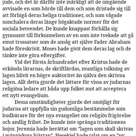
jude, och det är därför inte märkligt att de omgående
avvisade en som hörde till dem och som dristade sig till
att förbigå deras heliga traditioner, och som vågade
nonchalera deras länge högaktade normer för det
sociala beteendet. De kunde knappast förhålla sig
gynnsamt till förkunnelsen av en som inte tvekade att gå
emot trossatser som de ansåg att själve Fader Abraham
hade föreskrivit. Moses hade givit dem deras lag och de
tänkte inte göra eftergifter.
Vid det första århundradet efter Kristus hade de
121:7.4
erkända lärarnas, de skriftlärdas, muntliga tolkning av
lagen blivit en högre auktoritet än själva den skrivna
lagen. Allt detta gjorde det lättare för vissa av judarnas
religiösa ledare att båda upp folket mot att acceptera
ett nytt evangelium.
Dessa omständigheter gjorde det omöjligt för
121:7.5
judarna att uppfylla sin gudomliga bestämmelse som
budbärare för det nya evangeliet om religiös frigörelse
och andlig frihet. De kunde inte spränga traditionens
bojor. Jeremia hade berättat om ”lagen som skall skrivas
i människors hjärtan”, Hesekiel hade talat om en ”ny