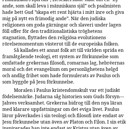
ande, som skall leva i människans själ” och psalmisten
hade bett Gud ”skapa ett rent hjärta i mitt inre och giva
mig på nytt en frimodig ande”. När den judiska
religionen om goda gärningar och slaveri under lagen
föll offer för den traditionalistiska tröghetens
stagnation, flyttades den religiösa evolutionens
rörelsemomentum västerut till de europeiska folken.
Så kallades ett annat folk att till världen sprida en
121:7.6
framåtgående teologi, ett system av förkunnelse som
omfattade grekernas filosofi, romarnas lag, hebréernas
moral och det evangelium om personlighetens helgd
och andlig frihet som hade formulerats av Paulus och
som byggde på Jesu förkunnelse.
Moralen i Paulus kristendomskult var ett judiskt
121:7.7
födelsemärke. Judarna såg historien som Guds försyn—
Jahves verksamhet. Grekerna bidrog till den nya läran
med klarare uppfattningar om det eviga livet. Paulus
läror påverkades i sin teologi och filosofi inte endast av
Jesu förkunnelse utan även av Platon och Filon. I sin etik
inspirerades han inte endast av Kristus utan även av