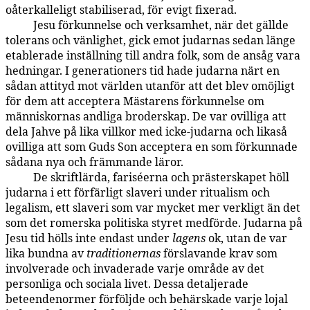
oåterkalleligt stabiliserad, för evigt fixerad.
Jesu förkunnelse och verksamhet, när det gällde
121:7.2
tolerans och vänlighet, gick emot judarnas sedan länge
etablerade inställning till andra folk, som de ansåg vara
hedningar. I generationers tid hade judarna närt en
sådan attityd mot världen utanför att det blev omöjligt
för dem att acceptera Mästarens förkunnelse om
människornas andliga broderskap. De var ovilliga att
dela Jahve på lika villkor med icke-judarna och likaså
ovilliga att som Guds Son acceptera en som förkunnade
sådana nya och främmande läror.
De skriftlärda, fariséerna och prästerskapet höll
121:7.3
judarna i ett förfärligt slaveri under ritualism och
legalism, ett slaveri som var mycket mer verkligt än det
som det romerska politiska styret medförde. Judarna på
Jesu tid hölls inte endast under
lagens
ok, utan de var
lika bundna av
traditionernas
förslavande krav som
involverade och invaderade varje område av det
personliga och sociala livet. Dessa detaljerade
beteendenormer förföljde och behärskade varje lojal