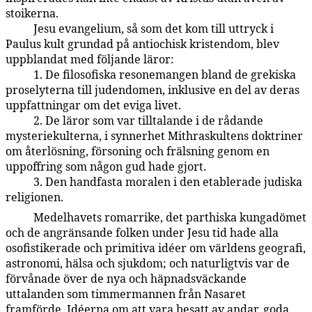
stoikerna.
Jesu evangelium, så som det kom till uttryck i
121:7.8
Paulus kult grundad på antiochisk kristendom, blev
uppblandat med följande läror:
1. De filosofiska resonemangen bland de grekiska
121:7.9
proselyterna till judendomen, inklusive en del av deras
uppfattningar om det eviga livet.
2. De läror som var tilltalande i de rådande
121:7.10
mysteriekulterna, i synnerhet Mithraskultens doktriner
om återlösning, försoning och frälsning genom en
uppoffring som någon gud hade gjort.
3. Den handfasta moralen i den etablerade judiska
121:7.11
religionen.
Medelhavets romarrike, det parthiska kungadömet
121:7.12
och de angränsande folken under Jesu tid hade alla
osofistikerade och primitiva idéer om världens geografi,
astronomi, hälsa och sjukdom; och naturligtvis var de
förvånade över de nya och häpnadsväckande
uttalanden som timmermannen från Nasaret
framförde. Idéerna om att vara besatt av andar, goda