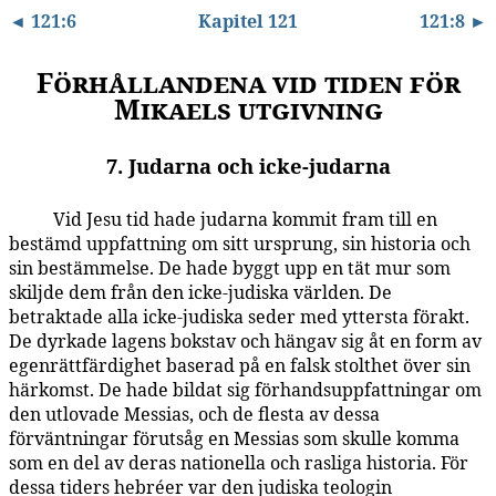
◄ 121:6
Kapitel 121
121:8 ►
Förhållandena vid tiden för
Mikaels utgivning
7. Judarna och icke-judarna
Vid Jesu tid hade judarna kommit fram till en
121:7.1
bestämd uppfattning om sitt ursprung, sin historia och
sin bestämmelse. De hade byggt upp en tät mur som
skiljde dem från den icke-judiska världen. De
betraktade alla icke-judiska seder med yttersta förakt.
De dyrkade lagens bokstav och hängav sig åt en form av
egenrättfärdighet baserad på en falsk stolthet över sin
härkomst. De hade bildat sig förhandsuppfattningar om
den utlovade Messias, och de flesta av dessa
förväntningar förutsåg en Messias som skulle komma
som en del av deras nationella och rasliga historia. För
dessa tiders hebréer var den judiska teologin