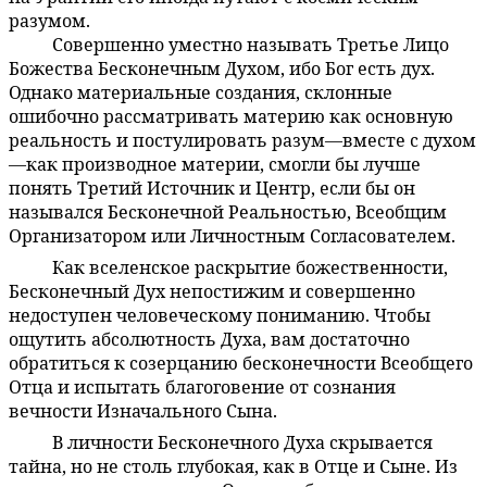
разумом.
Совершенно уместно называть Третье Лицо
8:2.3
Божества Бесконечным Духом, ибо Бог есть дух.
Однако материальные создания, склонные
ошибочно рассматривать материю как основную
реальность и постулировать разум—вместе с духом
—как производное материи, смогли бы лучше
понять Третий Источник и Центр, если бы он
назывался Бесконечной Реальностью, Всеобщим
Организатором или Личностным Согласователем.
Как вселенское раскрытие божественности,
8:2.4
Бесконечный Дух непостижим и совершенно
недоступен человеческому пониманию. Чтобы
ощутить абсолютность Духа, вам достаточно
обратиться к созерцанию бесконечности Всеобщего
Отца и испытать благоговение от сознания
вечности Изначального Сына.
В личности Бесконечного Духа скрывается
8:2.5
тайна, но не столь глубокая, как в Отце и Сыне. Из