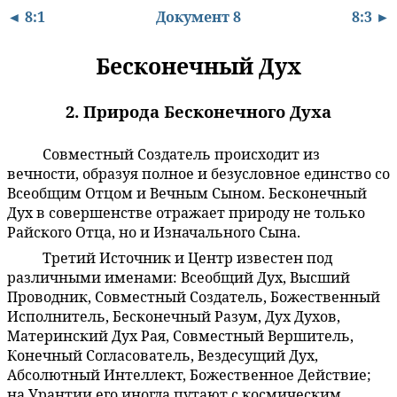
◄ 8:1
Документ 8
8:3 ►
Бесконечный Дух
2. Природа Бесконечного Духа
Совместный Создатель происходит из
8:2.1
вечности, образуя полное и безусловное единство со
Всеобщим Отцом и Вечным Сыном. Бесконечный
Дух в совершенстве отражает природу не только
Райского Отца, но и Изначального Сына.
Третий Источник и Центр известен под
8:2.2
различными именами: Всеобщий Дух, Высший
Проводник, Совместный Создатель, Божественный
Исполнитель, Бесконечный Разум, Дух Духов,
Материнский Дух Рая, Совместный Вершитель,
Конечный Согласователь, Вездесущий Дух,
Абсолютный Интеллект, Божественное Действие;
на Урантии его иногда путают с космическим