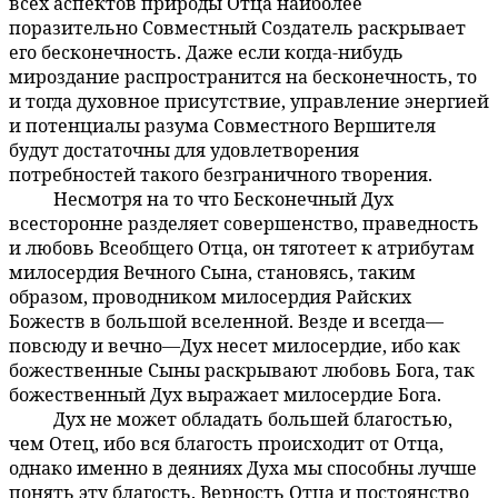
всех аспектов природы Отца наиболее
поразительно Совместный Создатель раскрывает
его бесконечность. Даже если когда-нибудь
мироздание распространится на бесконечность, то
и тогда духовное присутствие, управление энергией
и потенциалы разума Совместного Вершителя
будут достаточны для удовлетворения
потребностей такого безграничного творения.
Несмотря на то что Бесконечный Дух
8:2.6
всесторонне разделяет совершенство, праведность
и любовь Всеобщего Отца, он тяготеет к атрибутам
милосердия Вечного Сына, становясь, таким
образом, проводником милосердия Райских
Божеств в большой вселенной. Везде и всегда—
повсюду и вечно—Дух несет милосердие, ибо как
божественные Сыны раскрывают любовь Бога, так
божественный Дух выражает милосердие Бога.
Дух не может обладать большей благостью,
8:2.7
чем Отец, ибо вся благость происходит от Отца,
однако именно в деяниях Духа мы способны лучше
понять эту благость. Верность Отца и постоянство