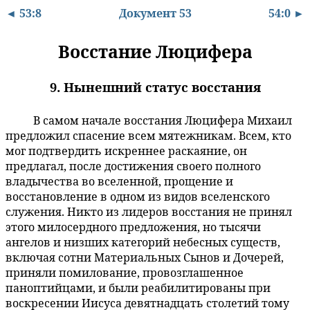
◄ 53:8
Документ 53
54:0 ►
Восстание Люцифера
9. Нынешний статус восстания
В самом начале восстания Люцифера Михаил
53:9.1
предложил спасение всем мятежникам. Всем, кто
мог подтвердить искреннее раскаяние, он
предлагал, после достижения своего полного
владычества во вселенной, прощение и
восстановление в одном из видов вселенского
служения. Никто из лидеров восстания не принял
этого милосердного предложения, но тысячи
ангелов и низших категорий небесных существ,
включая сотни Материальных Сынов и Дочерей,
приняли помилование, провозглашенное
паноптийцами, и были реабилитированы при
воскресении Иисуса девятнадцать столетий тому