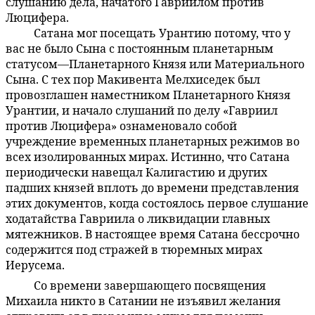
слушанию дела, начатого Гавриилом против
Люцифера.
Сатана мог посещать Урантию потому, что у
53:9.4
вас не было Сына с постоянным планетарным
статусом—Планетарного Князя или Материального
Сына. С тех пор Макивента Мелхиседек был
провозглашен наместником Планетарного Князя
Урантии, и начало слушаний по делу «Гавриил
против Люцифера» ознаменовало собой
учреждение временных планетарных режимов во
всех изолированных мирах. Истинно, что Сатана
периодически навещал Калигастию и других
падших князей вплоть до времени представления
этих документов, когда состоялось первое слушание
ходатайства Гавриила о ликвидации главных
мятежников. В настоящее время Сатана бессрочно
содержится под стражей в тюремных мирах
Иерусема.
Со времени завершающего посвящения
53:9.5
Михаила никто в Сатании не изъявил желания