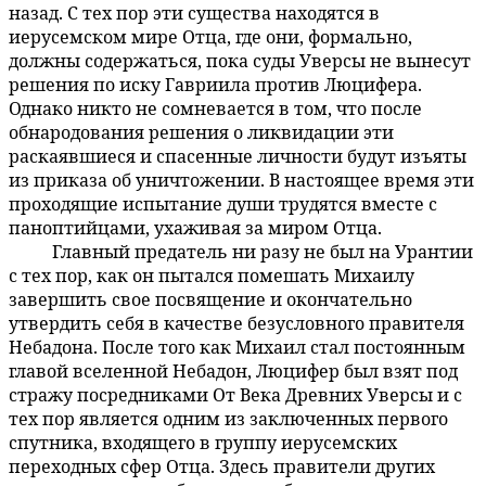
назад. С тех пор эти существа находятся в
иерусемском мире Отца, где они, формально,
должны содержаться, пока суды Уверсы не вынесут
решения по иску Гавриила против Люцифера.
Однако никто не сомневается в том, что после
обнародования решения о ликвидации эти
раскаявшиеся и спасенные личности будут изъяты
из приказа об уничтожении. В настоящее время эти
проходящие испытание души трудятся вместе с
паноптийцами, ухаживая за миром Отца.
Главный предатель ни разу не был на Урантии
53:9.2
с тех пор, как он пытался помешать Михаилу
завершить свое посвящение и окончательно
утвердить себя в качестве безусловного правителя
Небадона. После того как Михаил стал постоянным
главой вселенной Небадон, Люцифер был взят под
стражу посредниками От Века Древних Уверсы и с
тех пор является одним из заключенных первого
спутника, входящего в группу иерусемских
переходных сфер Отца. Здесь правители других