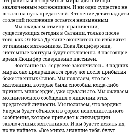
отправиться в тюремные миры для помощи
заключенным мятежникам. И ни одно существо не
встало на путь предателей. В течение девятнадцати
столетий положение остается неизменным.
Мы ожидаем отмену ограничений,
53:9.6
существующих сегодня в Сатании, только после
того, как От Века Древние окончательно избавятся
от главных мятежников. Пока Люцифер жив,
системные контуры будут отключены. В настоящее
время Люцифер совершенно пассивен.
Восстание на Иерусеме закончилось. В падших
53:9.7
мирах оно прекращается сразу же после прибытия
божественных Сынов. Мы полагаем, что все
мятежники, которые были способны когда-либо
принять милосердие, уже сделали это. Мы ожидаем
молниеносного сообщения о лишении этих
предателей личности. Мы полагаем, что вердикт
Уверсы будет объявлен в форме исполнительного
сообщения, которое приведет к ликвидации
заключенных мятежников. И вы будете искать их,
но не найдете. «Все миры, знавшие тебя, будут