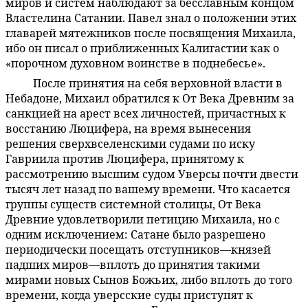
миров и систем наблюдают за бесславным концом
Властелина Сатании. Павел знал о положении этих
главарей мятежников после посвящения Михаила,
ибо он писал о приближенных Калигастии как о
«порочном духовном воинстве в поднебесье».
После принятия на себя верховной власти в
53:9.3
Небадоне, Михаил обратился к От Века Древним за
санкцией на арест всех личностей, причастных к
восстанию Люцифера, на время вынесения
решения сверхвселенскими судами по иску
Гавриила против Люцифера, принятому к
рассмотрению высшим судом Уверсы почти двести
тысяч лет назад по вашему времени. Что касается
группы существ системной столицы, От Века
Древние удовлетворили петицию Михаила, но с
одним исключением: Сатане было разрешено
периодически посещать отступников—князей
падших миров—вплоть до принятия такими
мирами новых Сынов Божьих, либо вплоть до того
времени, когда уверсские суды приступят к