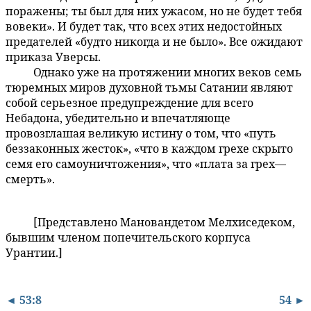
поражены; ты был для них ужасом, но не будет тебя
вовеки». И будет так, что всех этих недостойных
предателей «будто никогда и не было». Все ожидают
приказа Уверсы.
Однако уже на протяжении многих веков семь
53:9.8
тюремных миров духовной тьмы Сатании являют
собой серьезное предупреждение для всего
Небадона, убедительно и впечатляюще
провозглашая великую истину о том, что «путь
беззаконных жесток», «что в каждом грехе скрыто
семя его самоуничтожения», что «плата за грех—
смерть».
[Представлено Мановандетом Мелхиседеком,
53:9.9
бывшим членом попечительского корпуса
Урантии.]
◄ 53:8
54 ►