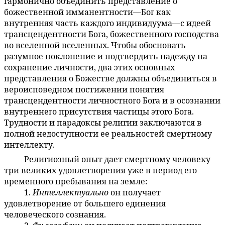
гармонично объединить представление о
божественной имманентности—Бог как
внутренняя часть каждого индивидуума—с идеей
трансцендентности Бога, божественного господства
во вселенной вселенных. Чтобы обосновать
разумное поклонение и подтвердить надежду на
сохранение личности, два этих основных
представления о Божестве должны объединиться в
вероисповедном постижении понятия
трансцендентности личностного Бога и в осознании
внутреннего присутствия частицы этого Бога.
Трудности и парадоксы религии заключаются в
полной недоступности ее реальностей смертному
интеллекту.
Религиозный опыт дает смертному человеку
5:5.7
три великих удовлетворения уже в период его
временного пребывания на земле:
1.
Интеллектуально
он получает
5:5.8
удовлетворение от большего единения
человеческого сознания.