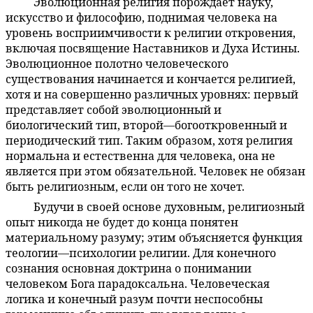
Эволюционная религия порождает науку,
5:5.5
искусство и философию, поднимая человека на
уровень восприимчивости к религии откровения,
включая посвящение Наставников и Духа Истины.
Эволюционное полотно человеческого
существования начинается и кончается религией,
хотя и на совершенно различных уровнях: первый
представляет собой эволюционный и
биологический тип, второй—богооткровенный и
периодический тип. Таким образом, хотя религия
нормальна и естественна для человека, она не
является при этом обязательной. Человек не обязан
быть религиозным, если он того не хочет.
Будучи в своей основе духовным, религиозный
5:5.6
опыт никогда не будет до конца понятен
материальному разуму; этим объясняется функция
теологии—психологии религии. Для конечного
сознания основная доктрина о понимании
человеком Бога парадоксальна. Человеческая
логика и конечный разум почти неспособны