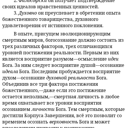
2.
Философски
он получает подтверждение
5:5.9
своих идеалов нравственных ценностей.
3.
Духовно
он преуспевает в обретении опыта
5:5.10
божественного товарищества, духовного
удовлетворения от истинного поклонения.
В опыте, присущем эволюционирующим
5:5.11
смертным миров, богосознание должно состоять из
трех различных факторов, трех отличающихся
уровней постижения реальности. Первым из них
является восприятие разумом—осмысление
идеи
Бога. За ним следует восприятие душой—осознание
идеала
Бога. Последним пробуждается восприятие
духом—осознание
духовной реальности
Бога.
Объединив все три фактора постижения
божественного,—даже если это постижение
остается неполным,—смертная личность в любое
время охватывает все уровни восприятия
осознанием
личности
Бога. Тем смертным, которые
достигли Корпуса Завершения, всё это позволит со
временем осознать
верховность
Бога и может