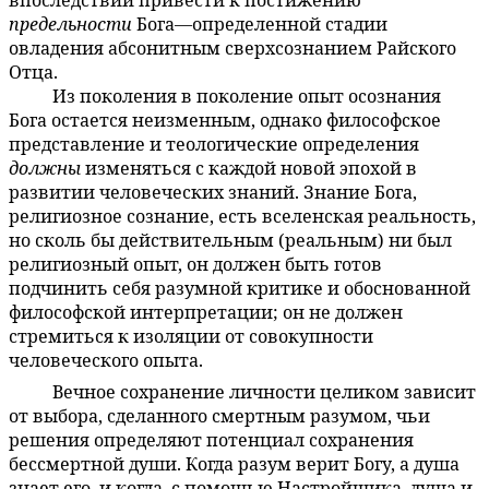
впоследствии привести к постижению
предельности
Бога—определенной стадии
овладения абсонитным сверхсознанием Райского
Отца.
Из поколения в поколение опыт осознания
5:5.12
Бога остается неизменным, однако философское
представление и теологические определения
должны
изменяться с каждой новой эпохой в
развитии человеческих знаний. Знание Бога,
религиозное сознание, есть вселенская реальность,
но сколь бы действительным (реальным) ни был
религиозный опыт, он должен быть готов
подчинить себя разумной критике и обоснованной
философской интерпретации; он не должен
стремиться к изоляции от совокупности
человеческого опыта.
Вечное сохранение личности целиком зависит
5:5.13
от выбора, сделанного смертным разумом, чьи
решения определяют потенциал сохранения
бессмертной души. Когда разум верит Богу, а душа
знает его, и когда, с помощью Настройщика, душа и