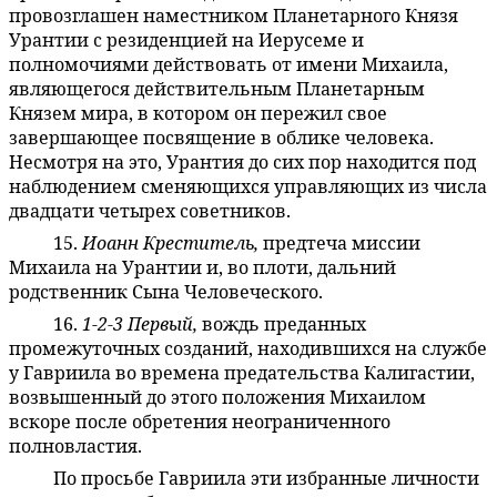
провозглашен наместником Планетарного Князя
Урантии с резиденцией на Иерусеме и
полномочиями действовать от имени Михаила,
являющегося действительным Планетарным
Князем мира, в котором он пережил свое
завершающее посвящение в облике человека.
Несмотря на это, Урантия до сих пор находится под
наблюдением сменяющихся управляющих из числа
двадцати четырех советников.
15.
Иоанн Креститель,
предтеча миссии
45:4.17
Михаила на Урантии и, во плоти, дальний
родственник Сына Человеческого.
16.
1-2-3 Первый,
вождь преданных
45:4.18
промежуточных созданий, находившихся на службе
у Гавриила во времена предательства Калигастии,
возвышенный до этого положения Михаилом
вскоре после обретения неограниченного
полновластия.
По просьбе Гавриила эти избранные личности
45:4.19