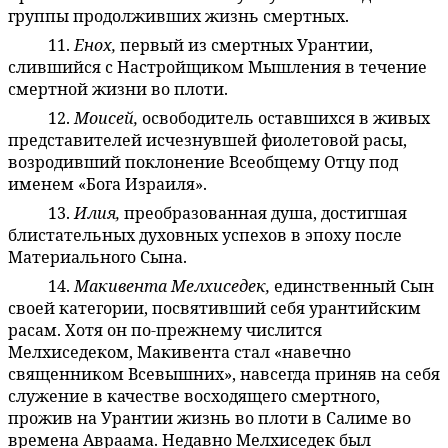
группы продолживших жизнь смертных.
11.
Енох,
первый из смертных Урантии,
45:4.13
слившийся с Настройщиком Мышления в течение
смертной жизни во плоти.
12.
Моисей,
освободитель оставшихся в живых
45:4.14
представителей исчезнувшей фиолетовой расы,
возродивший поклонение Всеобщему Отцу под
именем «Бога Израиля».
13.
Илия,
преобразованная душа, достигшая
45:4.15
блистательных духовных успехов в эпоху после
Материального Сына.
14.
Макивента Мелхиседек,
единственный Сын
45:4.16
своей категории, посвятивший себя урантийским
расам. Хотя он по-прежнему числится
Мелхиседеком, Макивента стал «навечно
священником Всевышних», навсегда приняв на себя
служение в качестве восходящего смертного,
прожив на Урантии жизнь во плоти в Салиме во
времена Авраама. Недавно Мелхиседек был