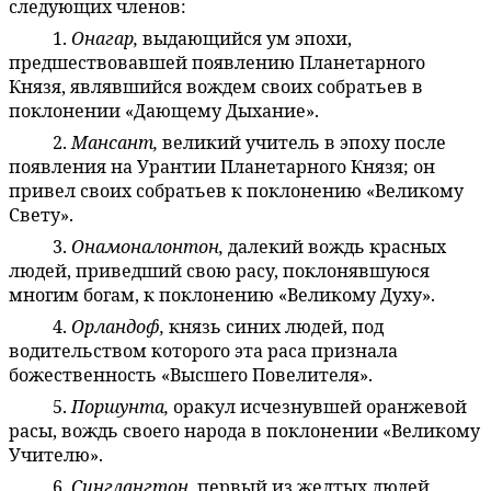
следующих членов:
1.
Онагар,
выдающийся ум эпохи,
45:4.3
предшествовавшей появлению Планетарного
Князя, являвшийся вождем своих собратьев в
поклонении «Дающему Дыхание».
2.
Мансант,
великий учитель в эпоху после
45:4.4
появления на Урантии Планетарного Князя; он
привел своих собратьев к поклонению «Великому
Свету».
3.
Онамоналонтон,
далекий вождь красных
45:4.5
людей, приведший свою расу, поклонявшуюся
многим богам, к поклонению «Великому Духу».
4.
Орландоф,
князь синих людей, под
45:4.6
водительством которого эта раса признала
божественность «Высшего Повелителя».
5.
Поршунта,
оракул исчезнувшей оранжевой
45:4.7
расы, вождь своего народа в поклонении «Великому
Учителю».
6.
Синглангтон,
первый из желтых людей,
45:4.8