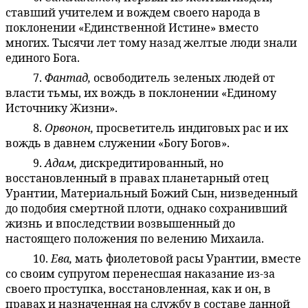
ставший учителем и вождем своего народа в
поклонении «Единственной Истине» вместо
многих. Тысячи лет тому назад желтые люди знали
единого Бога.
7.
Фантад,
освободитель зеленых людей от
45:4.9
власти тьмы, их вождь в поклонении «Единому
Источнику Жизни».
8.
Орвонон,
просветитель индиговых рас и их
45:4.10
вождь в давнем служении «Богу Богов».
9.
Адам,
дискредитированный, но
45:4.11
восстановленный в правах планетарный отец
Урантии, Материальный Божий Сын, низведенный
до подобия смертной плоти, однако сохранивший
жизнь и впоследствии возвышенный до
настоящего положения по велению Михаила.
10.
Ева,
мать фиолетовой расы Урантии, вместе
45:4.12
со своим супругом перенесшая наказание из-за
своего проступка, восстановленная, как и он, в
правах и назначенная на службу в составе данной