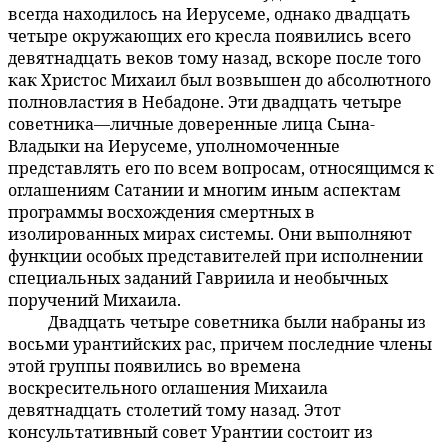
всегда находилось на Иерусеме, однако двадцать
четыре окружающих его кресла появились всего
девятнадцать веков тому назад, вскоре после того
как Христос Михаил был возвышен до абсолютного
полновластия в Небадоне. Эти двадцать четыре
советника—личные доверенные лица Сына-
Владыки на Иерусеме, уполномоченные
представлять его по всем вопросам, относящимся к
оглашениям Сатании и многим иным аспектам
программы восхождения смертных в
изолированных мирах системы. Они выполняют
функции особых представителей при исполнении
специальных заданий Гавриила и необычных
поручений Михаила.
Двадцать четыре советника были набраны из
45:4.2
восьми урантийских рас, причем последние члены
этой группы появились во времена
воскресительного оглашения Михаила
девятнадцать столетий тому назад. Этот
консультативный совет Урантии состоит из