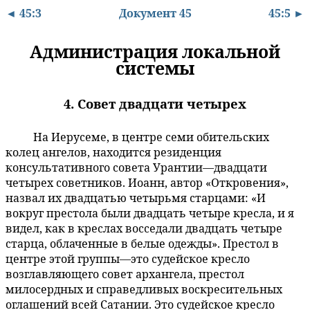
◄ 45:3
Документ 45
45:5 ►
Администрация локальной
системы
4. Совет двадцати четырех
На Иерусеме, в центре семи обительских
45:4.1
колец ангелов, находится резиденция
консультативного совета Урантии—двадцати
четырех советников. Иоанн, автор «Откровения»,
назвал их двадцатью четырьмя старцами: «И
вокруг престола были двадцать четыре кресла, и я
видел, как в креслах восседали двадцать четыре
старца, облаченные в белые одежды». Престол в
центре этой группы—это судейское кресло
возглавляющего совет архангела, престол
милосердных и справедливых воскресительных
оглашений всей Сатании. Это судейское кресло