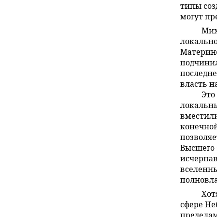
типы соз
могут пр
Мих
локально
Материнс
подчинил
последне
власть на
Это
локальн
вместили
конечной
позволя
Высшего 
исчерпав
вселенны
полновла
Хот
сфере Не
пределам