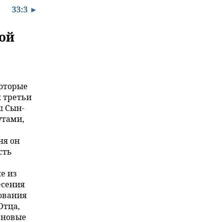
33:3 ►
ой
которые
к третьи
ш Сын-
утами,
ня он
сть
е из
есения
ования
Отца,
 новые