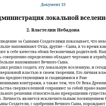
Документ 33
дминистрация локальной вселенн
2. Властелин Небадона
людение за Сынами-Создателями показывает, что не
ольше напоминают Отца, другие—Сына, в то время ка
ют в себе качества обоих бесконечных родителей. На
ь совершенно определенно обладает чертами и атриб
больше напоминают Вечного Сына.
аил решил создать эту локальную вселенную, и сегод
 верховной властью в своем творении. Его личная вла
ена предшествующими и сходящимися в Раю
ионными контурами, а также тем, что От Века Древни
ьства сверхвселенной сохраняют за собой право вын
льного решения относительно прекращения существ
. Личность является исключительным посвящением 
ыны-Создатели, с одобрения Вечного Сына, порождают