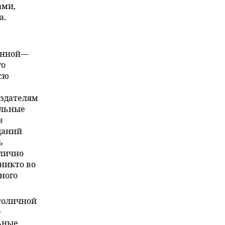
ами,
а.
ленной—
го
сю
здателям
альные
в
даний
ь
 лично
никто во
ного
толичной
е
ьные