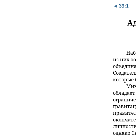
◄ 33:1
А
Наб
из них б
объединя
Создател
которые 
Мих
обладает
огранич
гравитац
правител
окончате
личности
однако С