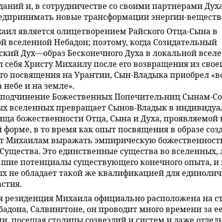
даний и, в сотрудничестве со своими партнерами Дух
едпринимать новые трансформации энергии-веществ
аил является олицетворением Райского Отца-Сына в
й вселенной Небадон; поэтому, когда Созидательный
кий Дух—образ Бесконечного Духа в локальной все
 себя Христу Михаилу после его возвращения из свое
го посвящения на Урантии, Сын-Владыка приобрел «в
 небе и на земле».
 подчинение Божественных Попечительниц Сынам-Со
ых вселенных превращает Сынов-Владык в индивиду
ща божественности Отца, Сына и Духа, проявляемой 
 форме, в то время как опыт посвящения в образе соз
ет Михаилам выражать эмпирическую божественност
Существа. Это единственные существа во вселенных,
шие потенциалы существующего конечного опыта, и 
х не обладает такой же квалификацией для единолич
стия.
я резиденция Михаила официально расположена на с
бадона, Салвингтоне, он проводит много времени за е
и, посещая столицы созвездий и систем и даже отдел