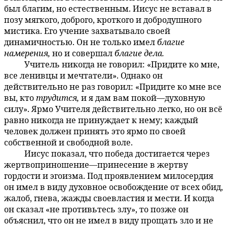
был благим, но естественным. Иисус не вставал в
позу мягкого, доброго, кроткого и добродушного
мистика. Его учение захватывало своей
динамичностью. Он не только имел
благие
намерения,
но и совершал
благие дела.
Учитель никогда не говорил: «Придите ко мне,
141:3.7
все ленивцы и мечтатели». Однако он
действительно не раз говорил: «Придите ко мне все
вы, кто
трудится,
и я дам вам покой—духовную
силу». Ярмо Учителя действительно легко, но он всё
равно никогда не принуждает к нему; каждый
человек должен принять это ярмо по своей
собственной и свободной воле.
Иисус показал, что победа достигается через
141:3.8
жертвоприношение—принесение в жертву
гордости и эгоизма. Под проявлением милосердия
он имел в виду духовное освобождение от всех обид,
жалоб, гнева, жажды своевластия и мести. И когда
он сказал «не противьтесь злу», то позже он
объяснил, что он не имел в виду прощать зло и не