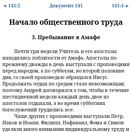
◄ 141:2
Документ 141
141:4 ►
Начало общественного труда
3. Пребывание в Амафе
Почти три недели Учитель и его апостолы
141:3.1
находились поблизости от Амафа. Апостолы по-
прежнему дважды в день выступали с проповедями
перед народом, а по субботам, во второй половине
дня, со своей проповедью обращался Иисус.
Продолжать отдых по средам стало невозможным;
поэтому Андрей договорился о том, чтобы в течение
шестидневной недели каждый день двое из
апостолов отдыхали, а во время субботних
богослужений трудились все.
Чаще других с проповедями выступали Петр,
141:3.2
Иаков и Иоанн. Филипп, Нафанаил, Фома и Симон
уделяли много внимания индивидуальному труду и