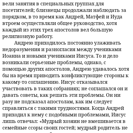
вели занятия в специальных группах для
посетителей; близнецы продолжали наблюдать за
порядком, в то время как Андрей, Матфей и Иуда
втроем осуществляли общее руководство, хотя
каждый из этих трех апостолов вел большую
религиозную работу.
Андрею приходилось постоянно улаживать
141:3.3
недоразумения и разногласия между учениками
Иоанна и новыми учениками Иисуса. То и дело
возникали серьезные проблемы, однако, с
помощью других апостолов, Андрею удавалось хотя
бы на время приводить конфликтующие стороны к
какому-то соглашению. Иисус отказывался
участвовать в таких собраниях; не соглашался он и
давать советы, как решать эти проблемы. Он ни
разу не подсказал апостолам, как им следует
справляться с такими трудностями. Когда Андрей
приходил к нему с подобными проблемами, Иисус
лишь отвечал: «Мудрый хозяин не вмешивается в
семейные ссоры своих гостей; мудрый родитель не