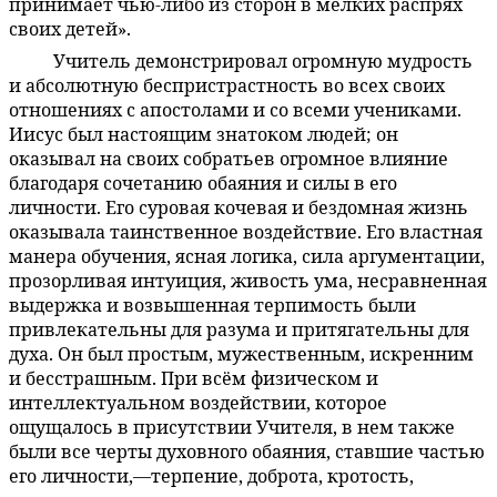
принимает чью-либо из сторон в мелких распрях
своих детей».
Учитель демонстрировал огромную мудрость
141:3.4
и абсолютную беспристрастность во всех своих
отношениях с апостолами и со всеми учениками.
Иисус был настоящим знатоком людей; он
оказывал на своих собратьев огромное влияние
благодаря сочетанию обаяния и силы в его
личности. Его суровая кочевая и бездомная жизнь
оказывала таинственное воздействие. Его властная
манера обучения, ясная логика, сила аргументации,
прозорливая интуиция, живость ума, несравненная
выдержка и возвышенная терпимость были
привлекательны для разума и притягательны для
духа. Он был простым, мужественным, искренним
и бесстрашным. При всём физическом и
интеллектуальном воздействии, которое
ощущалось в присутствии Учителя, в нем также
были все черты духовного обаяния, ставшие частью
его личности,—терпение, доброта, кротость,