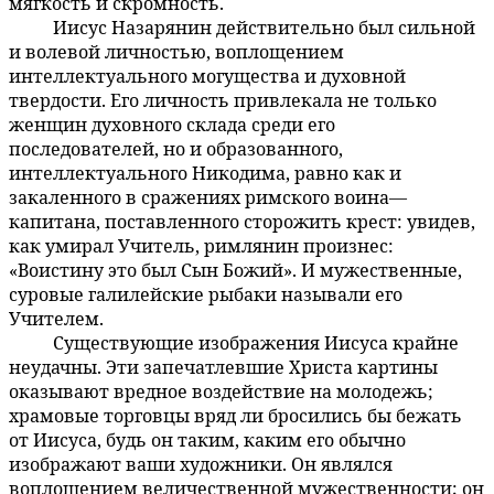
мягкость и скромность.
Иисус Назарянин действительно был сильной
141:3.5
и волевой личностью, воплощением
интеллектуального могущества и духовной
твердости. Его личность привлекала не только
женщин духовного склада среди его
последователей, но и образованного,
интеллектуального Никодима, равно как и
закаленного в сражениях римского воина—
капитана, поставленного сторожить крест: увидев,
как умирал Учитель, римлянин произнес:
«Воистину это был Сын Божий». И мужественные,
суровые галилейские рыбаки называли его
Учителем.
Существующие изображения Иисуса крайне
141:3.6
неудачны. Эти запечатлевшие Христа картины
оказывают вредное воздействие на молодежь;
храмовые торговцы вряд ли бросились бы бежать
от Иисуса, будь он таким, каким его обычно
изображают ваши художники. Он являлся
воплощением величественной мужественности; он