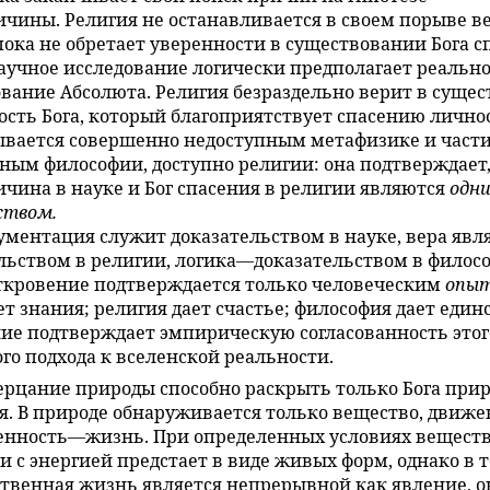
чины. Религия не останавливается в своем порыве в
 пока не обретает уверенности в существовании Бога с
аучное исследование логически предполагает реально
вание Абсолюта. Религия безраздельно верит в суще
ость Бога, который благоприятствует спасению личнос
ывается совершенно недоступным метафизике и част
ным философии, доступно религии: она подтверждает,
чина в науке и Бог спасения в религии являются
одн
ством.
ументация служит доказательством в науке, вера явл
льством в религии, логика—доказательством в филос
ткровение подтверждается только человеческим
опы
ет знания; религия дает счастье; философия дает един
ие подтверждает эмпирическую согласованность этог
го подхода к вселенской реальности.
ерцание природы способно раскрыть только Бога прир
. В природе обнаруживается только вещество, движе
нность—жизнь. При определенных условиях веществ
и с энергией предстает в виде живых форм, однако в 
ственная жизнь является непрерывной как явление, о