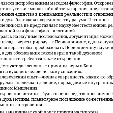
вляется испробованным методом философии. Открове
ет отсутствие моронтийной точки зрения, предоставл
ижения единства в понимании реальности и отношен
 и духа благодаря посредничеству разума. Истинное
ие никогда не представляет науку неестественной, 
ованной или философию—алогичной.
раясь на научные исследования, аргументация може
 назад—через природу—к Первопричине, однако нуж
ная вера, чтобы преобразовать Первопричину науки в
, а для обоснования такой веры и такой духовной
ельности требуется также откровение.
ествуют две основные причины веры в Бога,
ятствующего человеческому спасению:
Человеческий опыт—личная уверенность, каким-то об
руемые надежда и доверие, порождаемые внутренни
щиком Мышления.
Откровение истины—будь то непосредственное личное
 Духа Истины, планетарное посвящение божественн
менные откровения.
ка заканчивает свой поиск причин на гипотезе