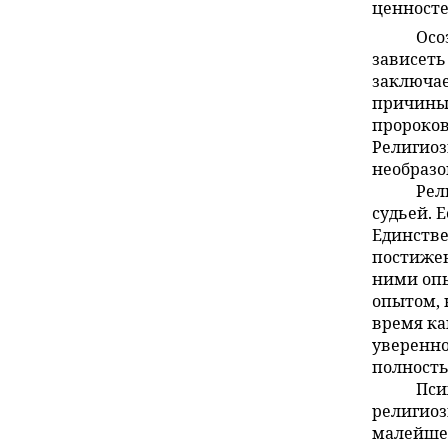
ценносте
Осо
зависеть
заключае
причины 
пророков
Религиоз
необраз
Рел
судьей. 
Единстве
постижен
ними опы
опытом, 
время ка
уверенно
полност
Пси
религиоз
малейшей