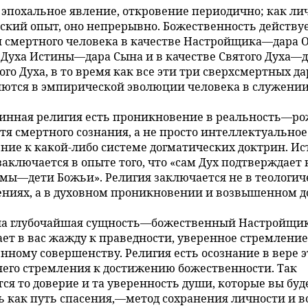
 эпохальное явление, откровение периодично; как л
ский опыт, оно непрерывно. Божественность действуе
 смертного человека в качестве Настройщика—дара О
 Духа Истины—дара Сына и в качестве Святого Духа—
ого Духа, в то время как все эти три сверхсмертных да
ются в эмпирической эволюции человека в служении
инная религия есть проникновение в реальность—р
итя смертного сознания, а не просто интеллектуальное
ние к какой-либо системе догматических доктрин. И
заключается в опыте того, что «сам Дух подтверждает
о мы—дети Божьи». Религия заключается не в теологич
ниях, а в духовном проникновении и возвышенном 
а глубочайшая сущность—божественный Настройщи
ет в вас жажду к праведности, уверенное стремление
нному совершенству. Религия есть осознание в вере э
его стремления к достижению божественности. Так
ся то доверие и та уверенность души, которые вы буд
ь как путь спасения,—метод сохранения личности и вс