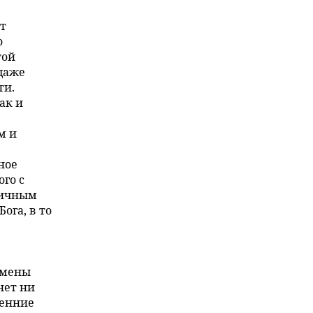
ет
о
той
даже
ти.
ак и
м и
ное
го с
гичным
ога, в то
омены
нет ни
ренние