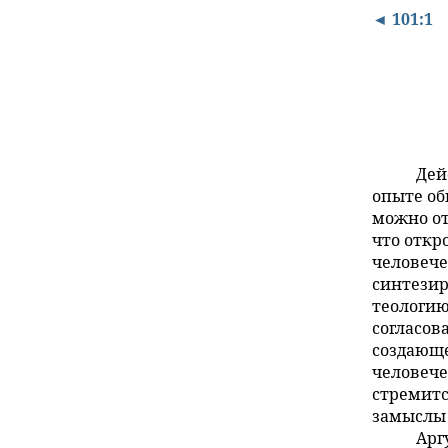
◄ 101:1
Дей
опыте об
можно от
что откр
человече
синтезир
теологию
согласов
создающе
человече
стремитс
замыслы 
Арг