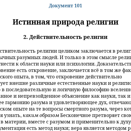
Документ 101
Истинная природа религии
2. Действительность религии
ствительность религии целиком заключается в рели
ычных разумных людей. И только в этом смысле рел
нести к области науки или психологии. Доказательств
овение есть откровение, заключается всё в том же фа
ского опыта, в том, что откровение действительно
ует внешне различные естественные науки и религи
 в последовательную и логичную философию вселен
анное и непревзойденное объяснение как науки, так и
е гармонию разума и удовлетворяющее дух, отвечаю
ском опыте на те вопросы смертного разума, через ко
я узнать,
каким образом
Бесконечное претворяет сво
в материи, вместе с разумом и применительно к духу
ументация есть метод науки; вера является методом 