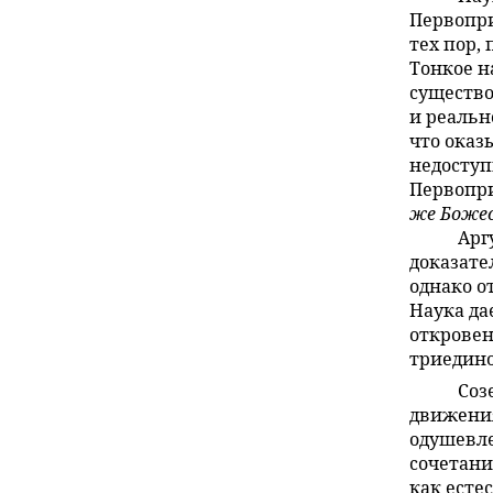
Первопри
тех пор,
Тонкое н
существо
и реальн
что оказ
недоступ
Первопри
же Боже
Арг
доказате
однако о
Наука да
откровен
триедино
Соз
движения
одушевле
сочетани
как есте