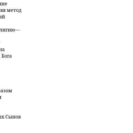
ние
яя метод
ий
религию—
т
на
 Бога
разом
м
ых Сынов