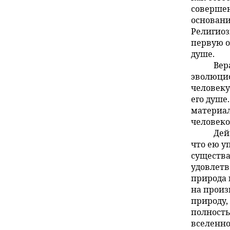
совершен
основани
Религиоз
первую о
душе.
Вер
эволюци
человеку
его душе
материал
человеко
Дей
что ею у
существа
удовлетв
природа 
на произ
природу,
полность
вселенно