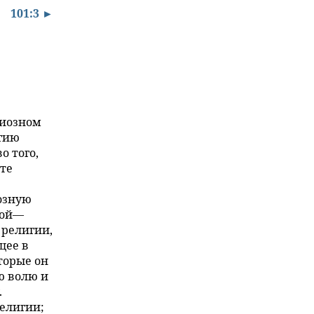
101:3 ►
гиозном
игию
о того,
кте
озную
ной—
 религии,
щее в
торые он
ю волю и
.
религии;