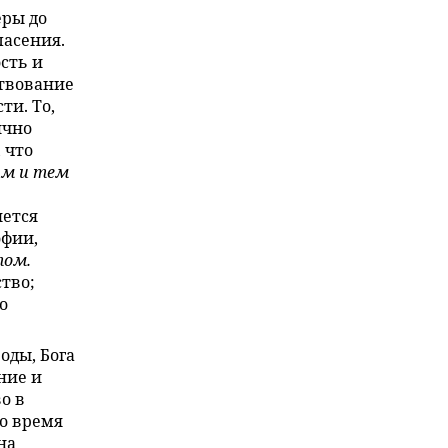
еры до
пасения.
сть и
ствование
ти. То,
ично
 что
им и тем
яется
офии,
том.
ство;
о
оды, Бога
ние и
о в
то время
на