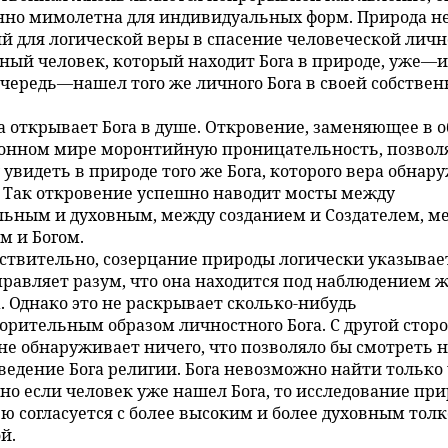
но мимолетна для индивидуальных форм. Природа не
й для логической веры в спасение человеческой личн
ный человек, который находит Бога в природе, уже—и
чередь—нашел того же личного Бога в своей собствен
а открывает Бога в душе. Откровение, заменяющее в 
онном мире моронтийную проницательность, позвол
 увидеть в природе того же Бога, которого вера обнар
. Так откровение успешно наводит мосты между
ьным и духовным, между созданием и Создателем, м
м и Богом.
ствительно, созерцание природы логически указывает
правляет разум, что она находится под наблюдением 
. Однако это не раскрывает сколько-нибудь
орительным образом личностного Бога. С другой стор
не обнаруживает ничего, что позволяло бы смотреть н
ведение Бога религии. Бога невозможно найти только
 но если человек уже нашел Бога, то исследование пр
ю согласуется с более высоким и более духовным тол
й.