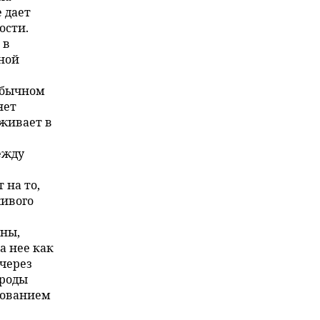
 дает
ости.
 в
ной
обычном
яет
уживает в
ежду
 на то,
живого
оны,
а нее как
 через
ироды
кованием