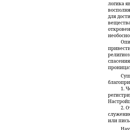
логика я
восполня
для дост
вещества
откровен
необосн
Опи
привести
религиоз
спасения
проницат
Сущ
благопри
1. 
регистри
Настрой
2. 
служение
или пись
Нау