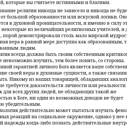
й, которые вы считаете истинными и благими.
знание религии никогда не зависело и никогда не буд
 от большой образованности или искусной логики. Он
тся в духовной проницательности, и именно в силу э
некоторые из величайших религиозных учителей, и 
, порой демонстрировали столь мало мирской мудрос
ная вера в равной мере доступна как образованным, т
ованным людям.
игия всегда должна быть своим собственным критико
Ее невозможно изучить, тем более понять, со стороны.
нной гарантией личного Бога является ваше собствен
ие своей веры в духовные сущности, а также связанно
та. Никому из ваших товарищей, обладавших анало
не требуется доказательств личности или реальности Б
к для всех других людей, не обладающих такой же
стью в Боге, ни один из возможных доводов не будет
ью убедительным.
хология действительно может пытаться изучать фен
ных реакций на социальное окружение, однако у нее 
 надежды когда-либо познать действительные внут