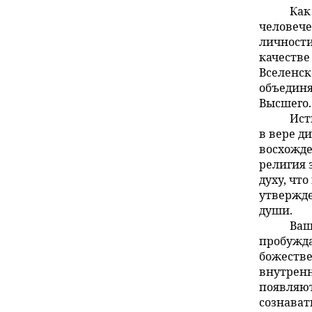
Как
человече
личности
качестве
Вселенск
объединя
Высшего.
Ист
в вере д
восхожде
религия 
духу, чт
утвержде
души.
Ваш
пробужда
божестве
внутренн
появляют
сознават