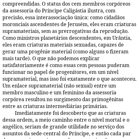
compreendidas. O status dos cem membros corpóreos
da assessoria do Príncipe Caligástia ilustra, com
precisão, essa interassociação única: como cidadãos
moronciais ascendentes de Jerusém, eles eram criaturas
supramateriais, sem as prerrogativas da reprodução.
Como ministros planetários descendentes, em Urântia,
eles eram criaturas materiais sexuadas, capazes de
gerar uma progênie material (como alguns o fizeram
mais tarde). O que não podemos explicar
satisfatoriamente é como essas cem pessoas puderam
funcionar no papel de progenitores, em um nível
supramaterial, mas isso foi exatamente o que aconteceu.
Um enlace supramaterial (não sexual) entre um
membro masculino e um feminino da assessoria
corpórea resultou no surgimento das primogênitas
entre as criaturas intermediárias primárias.
Imediatamente foi descoberto que as criaturas
77:1.3
dessa ordem, a meio caminho entre o nível mortal e o
angélico, seriam de grande utilidade no serviço dos
assuntos da sede-central do Príncipe, e então cada par