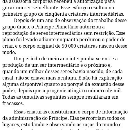
da assessoria corpórea recebeu a autorização para
gerar um ser semelhante. Esse esforço resultou no
primeiro grupo de cinqüenta criaturas intermediárias.
Depois de um ano de observação do trabalho desse
77:1.4
grupo único, o Príncipe Planetário autorizou a
reprodução de seres intermediários sem restrição. Esse
plano foi levado adiante enquanto perdurou o poder de
criar, e o corpo original de 50 000 criaturas nasceu desse
modo.
Um período de meio ano interpunha-se entre a
77:1.5
produção de um ser intermediário e o próximo e,
quando um milhar desses seres havia nascido, de cada
casal, não se criava mais nenhum. E não há explicação
alguma disponível quanto ao porquê da exaustão desse
poder, depois que a progênie atingia o número de mil.
Todas as tentativas seguintes sempre resultaram em
fracassos.
Essas criaturas constituíram o corpo de informação
77:1.6
da administração do Príncipe. Elas percorriam todos os
lugares, estudando e observando as raças do mundo e