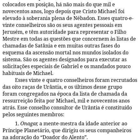
colocados em posição, há não mais do que mil e
novecentos anos, logo depois que Cristo Michael foi
elevado à soberania plena de Nébadon. Esses quatro-e-
vinte conselheiros são os seus agentes pessoais em
Jerusém, e têm autoridade para representar o Filho
Mestre em todas as questões que concernem às listas de
chamadas de Satânia e em muitas outras fases do
esquema da ascensão mortal nos mundos isolados do
sistema. São os agentes designados para executar as
solicitações especiais de Gabriel e os mandados pouco
habituais de Michael.
Esses vinte e quatro conselheiros foram recrutados
45:4.2
das oito raças de Urântia, e os últimos desse grupo
foram congregados na época da lista de chamada da
ressurreição feita por Michael, mil e novecentos anos
atrás. Esse conselho consultor de Urântia é constituído
pelos seguintes membros:
1.
Onagar,
a mente-mestra da idade anterior ao
45:4.3
Príncipe Planetário, que dirigiu os seus companheiros
na adoração do “Doador do Alento”.