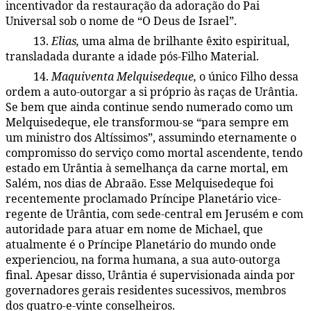
incentivador da restauração da adoração do Pai
Universal sob o nome de “O Deus de Israel”.
13.
Elias,
uma alma de brilhante êxito espiritual,
45:4.15
transladada durante a idade pós-Filho Material.
14.
Maquiventa Melquisedeque,
o único Filho dessa
45:4.16
ordem a auto-outorgar a si próprio às raças de Urântia.
Se bem que ainda continue sendo numerado como um
Melquisedeque, ele transformou-se “para sempre em
um ministro dos Altíssimos”, assumindo eternamente o
compromisso do serviço como mortal ascendente, tendo
estado em Urântia à semelhança da carne mortal, em
Salém, nos dias de Abraão. Esse Melquisedeque foi
recentemente proclamado Príncipe Planetário vice-
regente de Urântia, com sede-central em Jerusém e com
autoridade para atuar em nome de Michael, que
atualmente é o Príncipe Planetário do mundo onde
experienciou, na forma humana, a sua auto-outorga
final. Apesar disso, Urântia é supervisionada ainda por
governadores gerais residentes sucessivos, membros
dos quatro-e-vinte conselheiros.