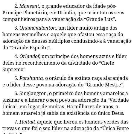
2.
Mansant,
o grande educador da idade pós-
45:4.4
Príncipe Planetário, em Urântia, que orientou os seus
companheiros para a veneração da “Grande Luz”.
3.
Onamonalonton,
um líder muito antigo dos
45:4.5
homens vermelhos e aquele que afastou essa raça da
adoração de deuses múltiplos conduzindo-a à veneração
do “Grande Espírito”.
4.
Orlandof,
um príncipe dos homens azuis e líder
45:4.6
deles no reconhecimento da divindade do “Chefe
Supremo”.
5.
Porshunta,
o oráculo da extinta raça alaranjada
45:4.7
e o líder desse povo na adoração do “Grande Mestre”.
6. Singlangton, o primeiro dos homens amarelos a
45:4.8
ensinar e a liderar o seu povo na adoração da “Verdade
Única”, em lugar de muitas. Há milhares de anos, o
homem amarelo já sabia da existência do único Deus.
7.
Fantad,
aquele que livrou os homens verdes das
45:4.9
trevas e que foi o seu líder na adoração da “Única Fonte