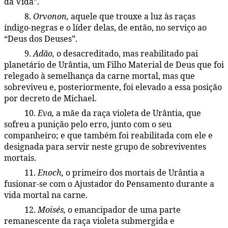
da Vida”.
8.
Orvonon,
aquele que trouxe a luz às raças
45:4.10
índigo-negras e o líder delas, de então, no serviço ao
“Deus dos Deuses”.
9.
Adão,
o desacreditado, mas reabilitado pai
45:4.11
planetário de Urântia, um Filho Material de Deus que foi
relegado à semelhança da carne mortal, mas que
sobreviveu e, posteriormente, foi elevado a essa posição
por decreto de Michael.
10.
Eva,
a mãe da raça violeta de Urântia, que
45:4.12
sofreu a punição pelo erro, junto com o seu
companheiro; e que também foi reabilitada com ele e
designada para servir neste grupo de sobreviventes
mortais.
11.
Enoch,
o primeiro dos mortais de Urântia a
45:4.13
fusionar-se com o Ajustador do Pensamento durante a
vida mortal na carne.
12.
Moisés,
o emancipador de uma parte
45:4.14
remanescente da raça violeta submergida e