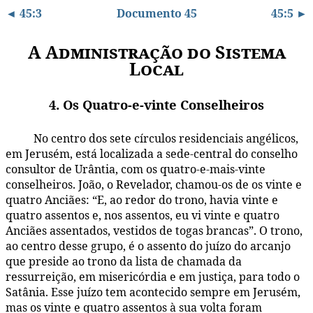
◄ 45:3
Documento 45
45:5 ►
A Administração do Sistema
Local
4. Os Quatro-e-vinte Conselheiros
No centro dos sete círculos residenciais angélicos,
45:4.1
em Jerusém, está localizada a sede-central do conselho
consultor de Urântia, com os quatro-e-mais-vinte
conselheiros. João, o Revelador, chamou-os de os vinte e
quatro Anciães: “E, ao redor do trono, havia vinte e
quatro assentos e, nos assentos, eu vi vinte e quatro
Anciães assentados, vestidos de togas brancas”. O trono,
ao centro desse grupo, é o assento do juízo do arcanjo
que preside ao trono da lista de chamada da
ressurreição, em misericórdia e em justiça, para todo o
Satânia. Esse juízo tem acontecido sempre em Jerusém,
mas os vinte e quatro assentos à sua volta foram