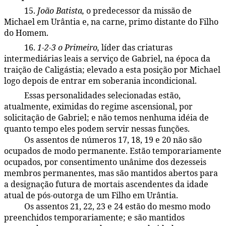
15.
João Batista,
o predecessor da missão de
45:4.17
Michael em Urântia e, na carne, primo distante do Filho
do Homem.
16.
1-2-3
o Primeiro,
líder das criaturas
45:4.18
intermediárias leais a serviço de Gabriel, na época da
traição de Caligástia; elevado a esta posição por Michael
logo depois de entrar em soberania incondicional.
Essas personalidades selecionadas estão,
45:4.19
atualmente, eximidas do regime ascensional, por
solicitação de Gabriel; e não temos nenhuma idéia de
quanto tempo eles podem servir nessas funções.
Os assentos de números 17, 18, 19 e 20 não são
45:4.20
ocupados de modo permanente. Estão temporariamente
ocupados, por consentimento unânime dos dezesseis
membros permanentes, mas são mantidos abertos para
a designação futura de mortais ascendentes da idade
atual de pós-outorga de um Filho em Urântia.
Os assentos 21, 22, 23 e 24 estão do mesmo modo
45:4.21
preenchidos temporariamente; e são mantidos