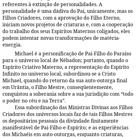
referentes à extinção de personalidades. A
personalidade é uma dádiva do Pai, unicamente, mas os
Filhos Criadores, com a aprovação do Filho Eterno,
iniciam novos projetos de criaturas e, com a cooperação
do trabalho dos seus Espíritos Maternos coligados, eles
podem intentar novas transformações de matéria-
energia.
Michael é a personificação de Pai-Filho do Paraíso
33:2.3
para o universo local de Nébadon; portanto, quando o
Espírito Criativo Materno, a representação do Espírito
Infinito no universo local, subordinou-se a Cristo
Michael, quando do retorno da sua auto-outorga final
em Urântia, o Filho Mestre, conseqüentemente,
conquistou a soberania sobre a sua jurisdição com “todo
o poder no céu e na Terra”.
Essa subordinação das Ministras Divinas aos Filhos
33:2.4
Criadores dos universos locais faz de tais Filhos Mestres
os depositários pessoais da divindade finitamente
manifestável de Pai-Filho-e-Espírito; e as experiências
dos Michaéis em auto-outorgas, enquanto criaturas,