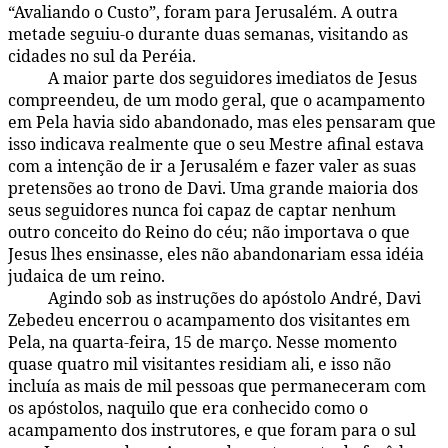
“Avaliando o Custo”, foram para Jerusalém. A outra
metade seguiu-o durante duas semanas, visitando as
cidades no sul da Peréia.
A maior parte dos seguidores imediatos de Jesus
171:1.3
compreendeu, de um modo geral, que o acampamento
em Pela havia sido abandonado, mas eles pensaram que
isso indicava realmente que o seu Mestre afinal estava
com a intenção de ir a Jerusalém e fazer valer as suas
pretensões ao trono de Davi. Uma grande maioria dos
seus seguidores nunca foi capaz de captar nenhum
outro conceito do Reino do céu; não importava o que
Jesus lhes ensinasse, eles não abandonariam essa idéia
judaica de um reino.
Agindo sob as instruções do apóstolo André, Davi
171:1.4
Zebedeu encerrou o acampamento dos visitantes em
Pela, na quarta-feira, 15 de março. Nesse momento
quase quatro mil visitantes residiam ali, e isso não
incluía as mais de mil pessoas que permaneceram com
os apóstolos, naquilo que era conhecido como o
acampamento dos instrutores, e que foram para o sul