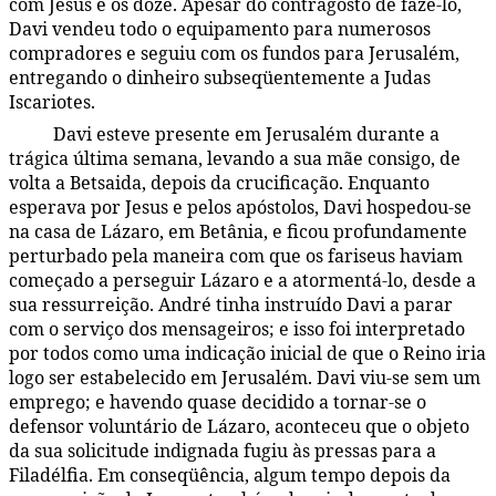
com Jesus e os doze. Apesar do contragosto de fazê-lo,
Davi vendeu todo o equipamento para numerosos
compradores e seguiu com os fundos para Jerusalém,
entregando o dinheiro subseqüentemente a Judas
Iscariotes.
Davi esteve presente em Jerusalém durante a
171:1.5
trágica última semana, levando a sua mãe consigo, de
volta a Betsaida, depois da crucificação. Enquanto
esperava por Jesus e pelos apóstolos, Davi hospedou-se
na casa de Lázaro, em Betânia, e ficou profundamente
perturbado pela maneira com que os fariseus haviam
começado a perseguir Lázaro e a atormentá-lo, desde a
sua ressurreição. André tinha instruído Davi a parar
com o serviço dos mensageiros; e isso foi interpretado
por todos como uma indicação inicial de que o Reino iria
logo ser estabelecido em Jerusalém. Davi viu-se sem um
emprego; e havendo quase decidido a tornar-se o
defensor voluntário de Lázaro, aconteceu que o objeto
da sua solicitude indignada fugiu às pressas para a
Filadélfia. Em conseqüência, algum tempo depois da