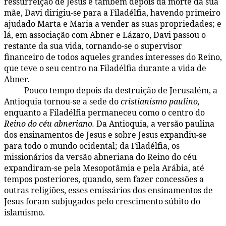
ressurreição de Jesus e também depois da morte da sua
mãe, Davi dirigiu-se para a Filadélfia, havendo primeiro
ajudado Marta e Maria a vender as suas propriedades; e
lá, em associação com Abner e Lázaro, Davi passou o
restante da sua vida, tornando-se o supervisor
financeiro de todos aqueles grandes interesses do Reino,
que teve o seu centro na Filadélfia durante a vida de
Abner.
Pouco tempo depois da destruição de Jerusalém, a
171:1.6
Antioquia tornou-se a sede do
cristianismo paulino,
enquanto a Filadélfia permaneceu como o centro do
Reino do céu abneriano.
Da Antioquia, a versão paulina
dos ensinamentos de Jesus e sobre Jesus expandiu-se
para todo o mundo ocidental; da Filadélfia, os
missionários da versão abneriana do Reino do céu
expandiram-se pela Mesopotâmia e pela Arábia, até
tempos posteriores, quando, sem fazer concessões a
outras religiões, esses emissários dos ensinamentos de
Jesus foram subjugados pelo crescimento súbito do
islamismo.