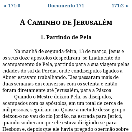
◄ 171:0
Documento 171
171:2 ►
A Caminho de Jerusalém
1. Partindo de Pela
Na manhã de segunda-feira, 13 de março, Jesus e
171:1.1
os seus doze apóstolos despediram- se finalmente do
acampamento de Pela, partindo para a sua viagem pelas
cidades do sul da Peréia, onde condiscípulos ligados a
Abner estavam trabalhando. Eles passaram mais de
duas semanas em conversas com os setenta e então
foram diretamente até Jerusalém, para a Páscoa.
Quando o Mestre deixou Pela, os discípulos,
171:1.2
acampados com os apóstolos, em um total de cerca de
mil pessoas, seguiram-no. Quase a metade desse grupo
deixou-o no vau do rio Jordão, na estrada para Jericó,
quando souberam que ele estava dirigindo-se para
Hesbom e, depois que ele havia pregado o sermão sobre