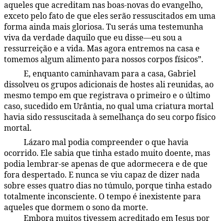
aqueles que acreditam nas boas-novas do evangelho,
exceto pelo fato de que eles serão ressuscitados em uma
forma ainda mais gloriosa. Tu serás uma testemunha
viva da verdade daquilo que eu disse—eu sou a
ressurreição e a vida. Mas agora entremos na casa e
tomemos algum alimento para nossos corpos físicos”.
E, enquanto caminhavam para a casa, Gabriel
168:2.8
dissolveu os grupos adicionais de hostes ali reunidas, ao
mesmo tempo em que registrava o primeiro e o último
caso, sucedido em Urântia, no qual uma criatura mortal
havia sido ressuscitada à semelhança do seu corpo físico
mortal.
Lázaro mal podia compreender o que havia
168:2.9
ocorrido. Ele sabia que tinha estado muito doente, mas
podia lembrar-se apenas de que adormecera e de que
fora despertado. E nunca se viu capaz de dizer nada
sobre esses quatro dias no túmulo, porque tinha estado
totalmente inconsciente. O tempo é inexistente para
aqueles que dormem o sono da morte.
Embora muitos tivessem acreditado em Jesus por
168:2.10