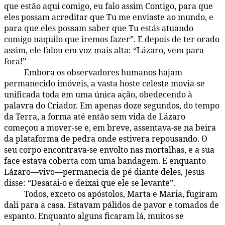
que estão aqui comigo, eu falo assim Contigo, para que
eles possam acreditar que Tu me enviaste ao mundo, e
para que eles possam saber que Tu estás atuando
comigo naquilo que iremos fazer”. E depois de ter orado
assim, ele falou em voz mais alta: “Lázaro, vem para
fora!”
Embora os observadores humanos hajam
168:2.3
permanecido imóveis, a vasta hoste celeste movia-se
unificada toda em uma única ação, obedecendo à
palavra do Criador. Em apenas doze segundos, do tempo
da Terra, a forma até então sem vida de Lázaro
começou a mover-se e, em breve, assentava-se na beira
da plataforma de pedra onde estivera repousando. O
seu corpo encontrava-se envolto nas mortalhas, e a sua
face estava coberta com uma bandagem. E enquanto
Lázaro—vivo—permanecia de pé diante deles, Jesus
disse: “Desatai-o e deixai que ele se levante”.
Todos, exceto os apóstolos, Marta e Maria, fugiram
168:2.4
dali para a casa. Estavam pálidos de pavor e tomados de
espanto. Enquanto alguns ficaram lá, muitos se