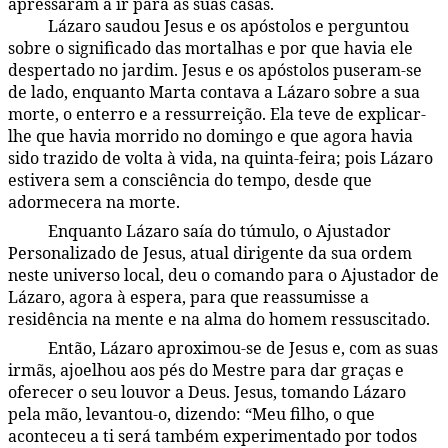
apressaram a ir para as suas casas.
Lázaro saudou Jesus e os apóstolos e perguntou
168:2.5
sobre o significado das mortalhas e por que havia ele
despertado no jardim. Jesus e os apóstolos puseram-se
de lado, enquanto Marta contava a Lázaro sobre a sua
morte, o enterro e a ressurreição. Ela teve de explicar-
lhe que havia morrido no domingo e que agora havia
sido trazido de volta à vida, na quinta-feira; pois Lázaro
estivera sem a consciência do tempo, desde que
adormecera na morte.
Enquanto Lázaro saía do túmulo, o Ajustador
168:2.6
Personalizado de Jesus, atual dirigente da sua ordem
neste universo local, deu o comando para o Ajustador de
Lázaro, agora à espera, para que reassumisse a
residência na mente e na alma do homem ressuscitado.
Então, Lázaro aproximou-se de Jesus e, com as suas
168:2.7
irmãs, ajoelhou aos pés do Mestre para dar graças e
oferecer o seu louvor a Deus. Jesus, tomando Lázaro
pela mão, levantou-o, dizendo: “Meu filho, o que
aconteceu a ti será também experimentado por todos