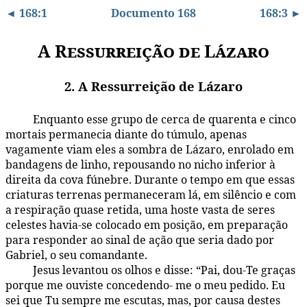
◄ 168:1
Documento 168
168:3 ►
A Ressurreição de Lázaro
2. A Ressurreição de Lázaro
Enquanto esse grupo de cerca de quarenta e cinco
168:2.1
mortais permanecia diante do túmulo, apenas
vagamente viam eles a sombra de Lázaro, enrolado em
bandagens de linho, repousando no nicho inferior à
direita da cova fúnebre. Durante o tempo em que essas
criaturas terrenas permaneceram lá, em silêncio e com
a respiração quase retida, uma hoste vasta de seres
celestes havia-se colocado em posição, em preparação
para responder ao sinal de ação que seria dado por
Gabriel, o seu comandante.
Jesus levantou os olhos e disse: “Pai, dou-Te graças
168:2.2
porque me ouviste concedendo- me o meu pedido. Eu
sei que Tu sempre me escutas, mas, por causa destes