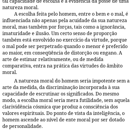
tal capacidade de escolha é a evidência da posse de uma
natureza moral.
A escolha feita pelo homem, entre o bem e o mal, é
16:7.7
influenciada não apenas pela acuidade da sua natureza
moral, mas também por forças, tais como a ignorância,
imaturidade e ilusão. Um certo senso de proporção
também está envolvido no exercício da virtude, porque
o mal pode ser perpetrado quando o menor é preferido
ao maior, em conseqüência de distorção ou engano. A
arte de estimar relativamente, ou de medida
comparativa, entra na prática das virtudes do âmbito
moral.
A natureza moral do homem seria impotente sem a
16:7.8
arte da medida, da discriminação incorporada à sua
capacidade de escrutinar os significados. Do mesmo
modo, a escolha moral seria mera futilidade, sem aquela
clarividência cósmica que produz a consciência dos
valores espirituais. Do ponto de vista da inteligência, o
homem ascende ao nível de ente moral por ser dotado
de personalidade.