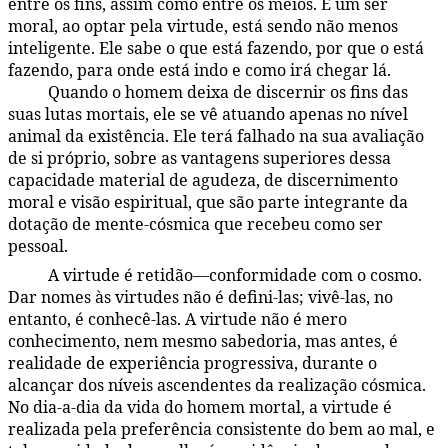
entre os fins, assim como entre os meios. E um ser
moral, ao optar pela virtude, está sendo não menos
inteligente. Ele sabe o que está fazendo, por que o está
fazendo, para onde está indo e como irá chegar lá.
Quando o homem deixa de discernir os fins das
16:7.5
suas lutas mortais, ele se vê atuando apenas no nível
animal da existência. Ele terá falhado na sua avaliação
de si próprio, sobre as vantagens superiores dessa
capacidade material de agudeza, de discernimento
moral e visão espiritual, que são parte integrante da
dotação de mente-cósmica que recebeu como ser
pessoal.
A virtude é retidão—conformidade com o cosmo.
16:7.6
Dar nomes às virtudes não é defini-las; vivê-las, no
entanto, é conhecê-las. A virtude não é mero
conhecimento, nem mesmo sabedoria, mas antes, é
realidade de experiência progressiva, durante o
alcançar dos níveis ascendentes da realização cósmica.
No dia-a-dia da vida do homem mortal, a virtude é
realizada pela preferência consistente do bem ao mal, e