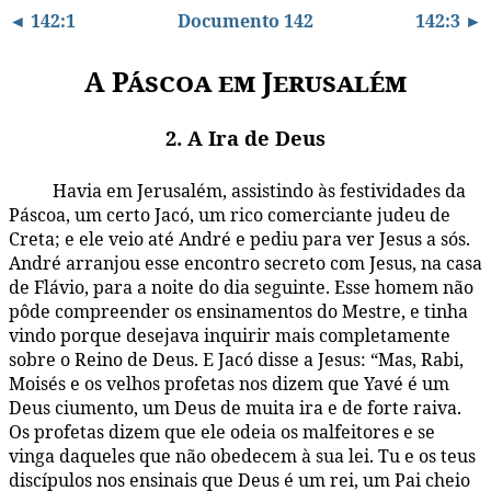
◄ 142:1
Documento 142
142:3 ►
A Páscoa em Jerusalém
2. A Ira de Deus
Havia em Jerusalém, assistindo às festividades da
142:2.1
Páscoa, um certo Jacó, um rico comerciante judeu de
Creta; e ele veio até André e pediu para ver Jesus a sós.
André arranjou esse encontro secreto com Jesus, na casa
de Flávio, para a noite do dia seguinte. Esse homem não
pôde compreender os ensinamentos do Mestre, e tinha
vindo porque desejava inquirir mais completamente
sobre o Reino de Deus. E Jacó disse a Jesus: “Mas, Rabi,
Moisés e os velhos profetas nos dizem que Yavé é um
Deus ciumento, um Deus de muita ira e de forte raiva.
Os profetas dizem que ele odeia os malfeitores e se
vinga daqueles que não obedecem à sua lei. Tu e os teus
discípulos nos ensinais que Deus é um rei, um Pai cheio