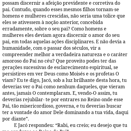
possam discernir a afeição previdente e corretiva do
pai. Contudo, quando esses mesmos filhos tornam-se
homens e mulheres crescidas, não seria uma tolice que
eles se ativessem à noção anterior, concebida
erradamente, sobre o seu pai? Como homens e
mulheres eles deviam agora discernir o amor do seu
pai, em todas aquelas ações disciplinares. E não devia a
humanidade, com o passar dos séculos, vir a
compreender melhor a verdadeira natureza e o caráter
amoroso do Pai no céu? Que proveito podes ter das
gerações sucessivas de esclarecimento espiritual, se
persistires em ver Deus como Moisés e os profetas O
viam? Eu te digo, Jacó, sob a luz brilhante desta hora, tu
deverias ver o Pai como nenhum daqueles, que vieram
antes, jamais O contemplaram. E, vendo-O assim, tu
deverias rejubilar- te por entrares no Reino onde esse
Pai, tão misericordioso, governa, e tu deverias buscar
ter a vontade do amor Dele dominando a tua vida, daqui
por diante”.
E Jacó respondeu: “Rabi, eu creio; eu desejo que tu
142:2.5