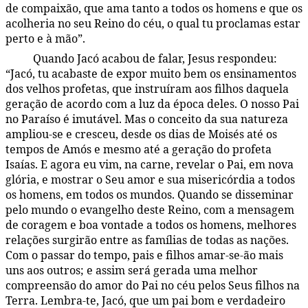
de compaixão, que ama tanto a todos os homens e que os
acolheria no seu Reino do céu, o qual tu proclamas estar
perto e à mão”.
Quando Jacó acabou de falar, Jesus respondeu:
142:2.2
“Jacó, tu acabaste de expor muito bem os ensinamentos
dos velhos profetas, que instruíram aos filhos daquela
geração de acordo com a luz da época deles. O nosso Pai
no Paraíso é imutável. Mas o conceito da sua natureza
ampliou-se e cresceu, desde os dias de Moisés até os
tempos de Amós e mesmo até a geração do profeta
Isaías. E agora eu vim, na carne, revelar o Pai, em nova
glória, e mostrar o Seu amor e sua misericórdia a todos
os homens, em todos os mundos. Quando se disseminar
pelo mundo o evangelho deste Reino, com a mensagem
de coragem e boa vontade a todos os homens, melhores
relações surgirão entre as famílias de todas as nações.
Com o passar do tempo, pais e filhos amar-se-ão mais
uns aos outros; e assim será gerada uma melhor
compreensão do amor do Pai no céu pelos Seus filhos na
Terra. Lembra-te, Jacó, que um pai bom e verdadeiro