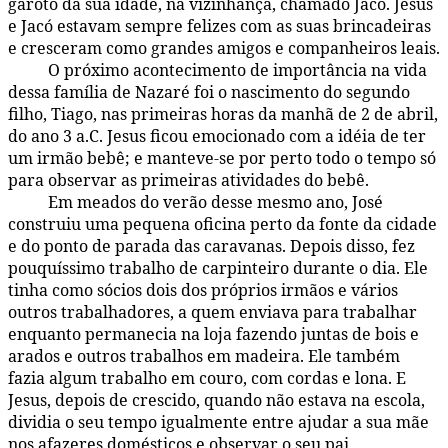
garoto da sua idade, na vizinhança, chamado Jacó. Jesus
e Jacó estavam sempre felizes com as suas brincadeiras
e cresceram como grandes amigos e companheiros leais.
O próximo acontecimento de importância na vida
123:1.5
dessa família de Nazaré foi o nascimento do segundo
filho, Tiago, nas primeiras horas da manhã de 2 de abril,
do ano 3 a.C. Jesus ficou emocionado com a idéia de ter
um irmão bebê; e manteve-se por perto todo o tempo só
para observar as primeiras atividades do bebê.
Em meados do verão desse mesmo ano, José
123:1.6
construiu uma pequena oficina perto da fonte da cidade
e do ponto de parada das caravanas. Depois disso, fez
pouquíssimo trabalho de carpinteiro durante o dia. Ele
tinha como sócios dois dos próprios irmãos e vários
outros trabalhadores, a quem enviava para trabalhar
enquanto permanecia na loja fazendo juntas de bois e
arados e outros trabalhos em madeira. Ele também
fazia algum trabalho em couro, com cordas e lona. E
Jesus, depois de crescido, quando não estava na escola,
dividia o seu tempo igualmente entre ajudar a sua mãe
nos afazeres domésticos e observar o seu pai