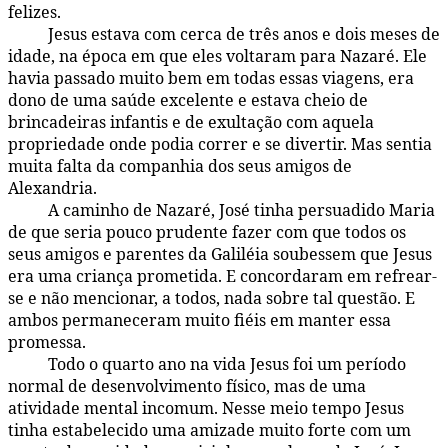
felizes.
Jesus estava com cerca de três anos e dois meses de
123:1.2
idade, na época em que eles voltaram para Nazaré. Ele
havia passado muito bem em todas essas viagens, era
dono de uma saúde excelente e estava cheio de
brincadeiras infantis e de exultação com aquela
propriedade onde podia correr e se divertir. Mas sentia
muita falta da companhia dos seus amigos de
Alexandria.
A caminho de Nazaré, José tinha persuadido Maria
123:1.3
de que seria pouco prudente fazer com que todos os
seus amigos e parentes da Galiléia soubessem que Jesus
era uma criança prometida. E concordaram em refrear-
se e não mencionar, a todos, nada sobre tal questão. E
ambos permaneceram muito fiéis em manter essa
promessa.
Todo o quarto ano na vida Jesus foi um período
123:1.4
normal de desenvolvimento físico, mas de uma
atividade mental incomum. Nesse meio tempo Jesus
tinha estabelecido uma amizade muito forte com um