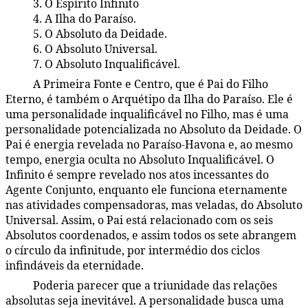
3. O Espírito Infinito
104:3.8
4. A Ilha do Paraíso.
104:3.9
5. O Absoluto da Deidade.
104:3.10
6. O Absoluto Universal.
104:3.11
7. O Absoluto Inqualificável.
104:3.12
A Primeira Fonte e Centro, que é Pai do Filho
104:3.13
Eterno, é também o Arquétipo da Ilha do Paraíso. Ele é
uma personalidade inqualificável no Filho, mas é uma
personalidade potencializada no Absoluto da Deidade. O
Pai é energia revelada no Paraíso-Havona e, ao mesmo
tempo, energia oculta no Absoluto Inqualificável. O
Infinito é sempre revelado nos atos incessantes do
Agente Conjunto, enquanto ele funciona eternamente
nas atividades compensadoras, mas veladas, do Absoluto
Universal. Assim, o Pai está relacionado com os seis
Absolutos coordenados, e assim todos os sete abrangem
o círculo da infinitude, por intermédio dos ciclos
infindáveis da eternidade.
Poderia parecer que a triunidade das relações
104:3.14
absolutas seja inevitável. A personalidade busca uma