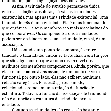
triunidade, que é a agregação pessoal Deles.
Assim, a trindade do Paraíso permanece única
104:3.16
entre as relações absolutas; há várias triunidades
existenciais, mas apenas uma Trindade existencial. Uma
triunidade
não
é uma entidade. Ela é mais funcional do
que orgânica. Os seus membros são mais associativos do
que corporativos. Os componentes das triunidades
podem ser entidades, mas uma triunidade, em si, é uma
associação.
Há, contudo, um ponto de comparação entre
104:3.17
trindade e triunidade: ambas se factualizam em funções
que são algo mais do que a soma discernível dos
atributos dos membros componentes. Ainda, porém, que
elas sejam comparáveis assim, de um ponto de vista
funcional, por outro lado, elas não exibem nenhuma
relação categórica. Elas estão, grosso modo,
relacionadas como em uma relação de função de
estrutura. Todavia, a função da associação de triunidade
não é a função da estrutura da trindade, nem a
entidade.
Contudo as triunidades são reais; são bastante
104:3.18