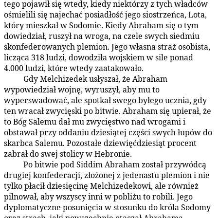
tego pojawił się wtedy, kiedy niektórzy z tych władców
ośmielili się najechać posiadłość jego siostrzeńca, Lota,
który mieszkał w Sodomie. Kiedy Abraham się o tym
dowiedział, ruszył na wroga, na czele swych siedmiu
skonfederowanych plemion. Jego własna straż osobista,
licząca 318 ludzi, dowodziła wojskiem w sile ponad
4.000 ludzi, które wtedy zaatakowało.
Gdy Melchizedek usłyszał, że Abraham
93:5.13
wypowiedział wojnę, wyruszył, aby mu to
wyperswadować, ale spotkał swego byłego ucznia, gdy
ten wracał zwycięski po bitwie. Abraham się upierał, że
to Bóg Salemu dał mu zwycięstwo nad wrogami i
obstawał przy oddaniu dziesiątej części swych łupów do
skarbca Salemu. Pozostałe dziewięćdziesiąt procent
zabrał do swej stolicy w Hebronie.
Po bitwie pod Siddim Abraham został przywódcą
93:5.14
drugiej konfederacji, złożonej z jedenastu plemion i nie
tylko płacił dziesięcinę Melchizedekowi, ale również
pilnował, aby wszyscy inni w pobliżu to robili. Jego
dyplomatyczne posunięcia w stosunku do króla Sodomy