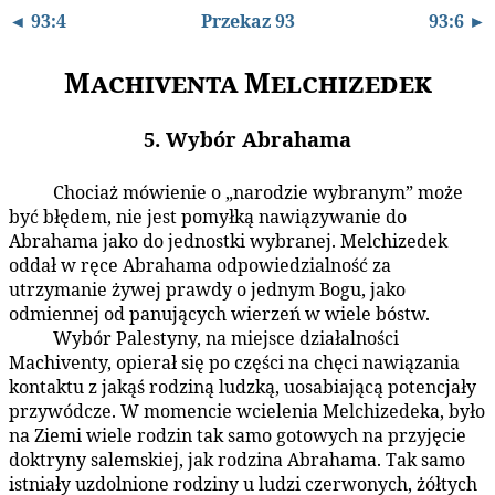
◄ 93:4
Przekaz 93
93:6 ►
Machiventa Melchizedek
5. Wybór Abrahama
Chociaż mówienie o „narodzie wybranym” może
93:5.1
być błędem, nie jest pomyłką nawiązywanie do
Abrahama jako do jednostki wybranej. Melchizedek
oddał w ręce Abrahama odpowiedzialność za
utrzymanie żywej prawdy o jednym Bogu, jako
odmiennej od panujących wierzeń w wiele bóstw.
Wybór Palestyny, na miejsce działalności
93:5.2
Machiventy, opierał się po części na chęci nawiązania
kontaktu z jakąś rodziną ludzką, uosabiającą potencjały
przywódcze. W momencie wcielenia Melchizedeka, było
na Ziemi wiele rodzin tak samo gotowych na przyjęcie
doktryny salemskiej, jak rodzina Abrahama. Tak samo
istniały uzdolnione rodziny u ludzi czerwonych, żółtych