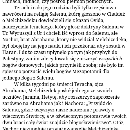
Chinach, Indiach, czy pośród plemion północnych.
Terach i cała jego rodzina byli tylko częściowo
93:5.4
nawróceni na religię Salemu, którą głoszono w Chaldei;
o Melchizedeku dowiedzieli się z kazań Ovida,
nauczyciela fenickiego, który głosił doktryny Salemu w
Ur. Wyruszyli z Ur i chcieli iść wprost do Salemu, ale
Nachor, brat Abrahama, który nie widział Melchizedeka,
był obojętny na jego nauki i ich przekonał, aby zostali w
Haran. I dużo czasu upłynęło po tym jak przybyli do
Palestyny, zanim zdecydowali się zniszczyć
wszystkich
bogów domowych, jakich przynieśli z sobą; nie było im
spieszno porzucić wielu bogów Mezopotamii dla
jednego Boga z Salemu.
W kilka tygodni po śmierci Teracha, ojca
93:5.5
Abrahama, Melchizedek posłał jednego ze swoich
uczniów, Jarama, Hetytę, aby rozszerzyć zaproszenie
zarówno na Abrahama jak i Nachora: „Przyjdź do
Salemu, gdzie usłyszysz nasze nauczanie prawdy o
wiecznym Stwórcy, a w oświeconym potomstwie twoich
dwu braci cały świat znajdzie błogosławieństwo”. Otóż,
Nachor niezupełnie przyjął ewangelię Melchizedeka,