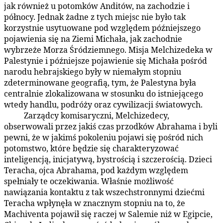
jak również u potomków Anditów, na zachodzie i
północy. Jednak żadne z tych miejsc nie było tak
korzystnie usytuowane pod względem późniejszego
pojawienia się na Ziemi Michała, jak zachodnie
wybrzeże Morza Śródziemnego. Misja Melchizedeka w
Palestynie i późniejsze pojawienie się Michała pośród
narodu hebrajskiego były w niemałym stopniu
zdeterminowane geografią, tym, że Palestyna była
centralnie zlokalizowana w stosunku do istniejącego
wtedy handlu, podróży oraz cywilizacji światowych.
Zarządcy komisaryczni, Melchizedecy,
93:5.3
obserwowali przez jakiś czas przodków Abrahama i byli
pewni, że w jakimś pokoleniu pojawi się pośród nich
potomstwo, które będzie się charakteryzować
inteligencją, inicjatywą, bystrością i szczerością. Dzieci
Teracha, ojca Abrahama, pod każdym względem
spełniały te oczekiwania. Właśnie możliwość
nawiązania kontaktu z tak wszechstronnymi dziećmi
Teracha wpłynęła w znacznym stopniu na to, że
Machiventa pojawił się raczej w Salemie niż w Egipcie,