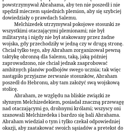
powstrzymywał Abrahama, aby ten nie poszedł i nie
spędził mieczem sąsiednich plemion, aby się szybciej
dowiedziały o prawdach Salemu.
Melchizedek utrzymywał pokojowe stosunki ze
93:5.11
wszystkimi otaczającymi plemionami; nie był
militarystą i nigdy nie był atakowany przez żadne
wojska, gdy przechodziły w jedną czy w drugą stronę.
Chciał tylko tego, aby Abraham zorganizował pewną
taktykę obronną dla Salemu, taką, jaką później
zaprowadzono, nie chciał jednak zaaprobować
ambitnych planów podbojów swego ucznia; tak więc
nastąpiło przyjazne zerwanie stosunków, Abraham
poszedł do Hebronu, aby tam założyć swą wojskową
stolicę.
Abraham, ze względu na bliskie związki ze
93:5.12
słynnym Melchizedekiem, posiadał znaczną przewagę
nad otaczającymi go, drobnymi królami; wszyscy oni
szanowali Melchizedeka i bardzo się bali Abrahama.
Abraham wiedział o tym i tylko czekał odpowiedniej
okazji, aby zaatakować swoich sąsiadów a pretekst do