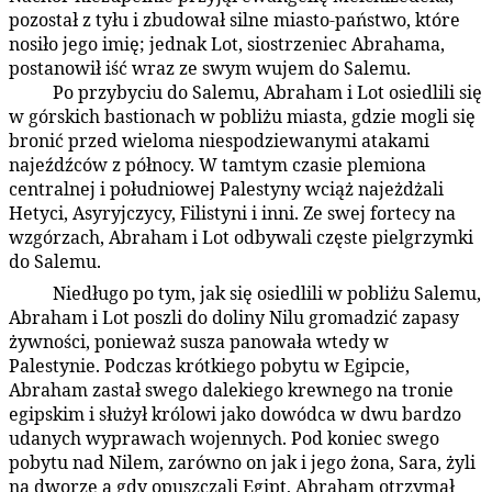
pozostał z tyłu i zbudował silne miasto-państwo, które
nosiło jego imię; jednak Lot, siostrzeniec Abrahama,
postanowił iść wraz ze swym wujem do Salemu.
Po przybyciu do Salemu, Abraham i Lot osiedlili się
93:5.6
w górskich bastionach w pobliżu miasta, gdzie mogli się
bronić przed wieloma niespodziewanymi atakami
najeźdźców z północy. W tamtym czasie plemiona
centralnej i południowej Palestyny wciąż najeżdżali
Hetyci, Asyryjczycy, Filistyni i inni. Ze swej fortecy na
wzgórzach, Abraham i Lot odbywali częste pielgrzymki
do Salemu.
Niedługo po tym, jak się osiedlili w pobliżu Salemu,
93:5.7
Abraham i Lot poszli do doliny Nilu gromadzić zapasy
żywności, ponieważ susza panowała wtedy w
Palestynie. Podczas krótkiego pobytu w Egipcie,
Abraham zastał swego dalekiego krewnego na tronie
egipskim i służył królowi jako dowódca w dwu bardzo
udanych wyprawach wojennych. Pod koniec swego
pobytu nad Nilem, zarówno on jak i jego żona, Sara, żyli
na dworze a gdy opuszczali Egipt, Abraham otrzymał