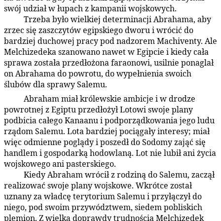
swój udział w łupach z kampanii wojskowych.
Trzeba było wielkiej determinacji Abrahama, aby
93:5.8
zrzec się zaszczytów egipskiego dworu i wrócić do
bardziej duchowej pracy pod nadzorem Machiventy. Ale
Melchizedeka szanowano nawet w Egipcie i kiedy cała
sprawa została przedłożona faraonowi, usilnie ponaglał
on Abrahama do powrotu, do wypełnienia swoich
ślubów dla sprawy Salemu.
Abraham miał królewskie ambicje i w drodze
93:5.9
powrotnej z Egiptu przedłożył Lotowi swoje plany
podbicia całego Kanaanu i podporządkowania jego ludu
rządom Salemu. Lota bardziej pociągały interesy; miał
więc odmienne poglądy i poszedł do Sodomy zająć się
handlem i gospodarką hodowlaną. Lot nie lubił ani życia
wojskowego ani pasterskiego.
Kiedy Abraham wrócił z rodziną do Salemu, zaczął
93:5.10
realizować swoje plany wojskowe. Wkrótce został
uznany za władcę terytorium Salemu i przyłączył do
niego, pod swoim przywództwem, siedem pobliskich
plemion. Z wielką doprawdy trudnością Melchizedek