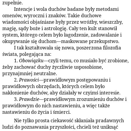
zupełnie.
Intencje i wola duchów badane były metodami
87:5.9
omenów, wyroczni i znaków. Takie duchowe
wiadomości objaśniane były przez wróżby, wieszczby,
magię, sądy boże i astrologię. Cały ten kult stanowił
system, którego celem było łagodzenie, zadowalanie i
okupywanie się duchom—maskowane przekupstwo.
I tak kształtowała się nowa, poszerzona filozofia
87:5.10
świata, polegająca na:
1.
Obowiązku
—czyli temu, co musiało być zrobione,
87:5.11
żeby zachować duchy życzliwie usposobione,
przynajmniej neutralne.
2.
Prawości
—prawidłowym postępowaniu i
87:5.12
prawidłowych obrzędach, których celem było
nakłonienie duchów, aby działały w czyimś interesie.
3.
Prawdzie
—prawidłowym zrozumieniu duchów i
87:5.13
prawidłowym do nich nastawieniu, a więc także
nastawieniu do życia i śmierci.
Nie tylko prosta ciekawość skłaniała pradawnych
87:5.14
ludzi do poznawania przyszłości, chcieli też uniknąć