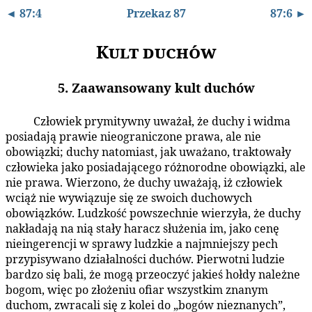
◄ 87:4
Przekaz 87
87:6 ►
Kult duchów
5. Zaawansowany kult duchów
Człowiek prymitywny uważał, że duchy i widma
87:5.1
posiadają prawie nieograniczone prawa, ale nie
obowiązki; duchy natomiast, jak uważano, traktowały
człowieka jako posiadającego różnorodne obowiązki, ale
nie prawa. Wierzono, że duchy uważają, iż człowiek
wciąż nie wywiązuje się ze swoich duchowych
obowiązków. Ludzkość powszechnie wierzyła, że duchy
nakładają na nią stały haracz służenia im, jako cenę
nieingerencji w sprawy ludzkie a najmniejszy pech
przypisywano działalności duchów. Pierwotni ludzie
bardzo się bali, że mogą przeoczyć jakieś hołdy należne
bogom, więc po złożeniu ofiar wszystkim znanym
duchom, zwracali się z kolei do „bogów nieznanych”,