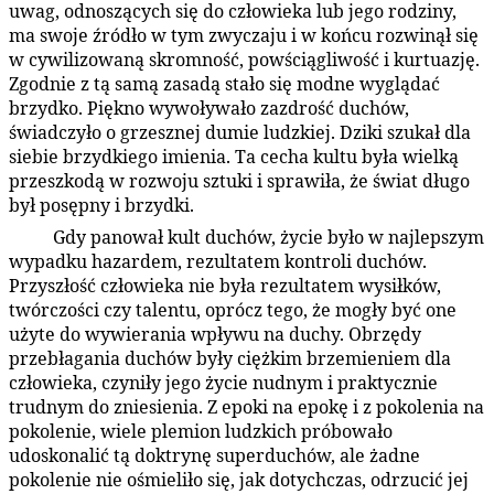
uwag, odnoszących się do człowieka lub jego rodziny,
ma swoje źródło w tym zwyczaju i w końcu rozwinął się
w cywilizowaną skromność, powściągliwość i kurtuazję.
Zgodnie z tą samą zasadą stało się modne wyglądać
brzydko. Piękno wywoływało zazdrość duchów,
świadczyło o grzesznej dumie ludzkiej. Dziki szukał dla
siebie brzydkiego imienia. Ta cecha kultu była wielką
przeszkodą w rozwoju sztuki i sprawiła, że świat długo
był posępny i brzydki.
Gdy panował kult duchów, życie było w najlepszym
87:5.8
wypadku hazardem, rezultatem kontroli duchów.
Przyszłość człowieka nie była rezultatem wysiłków,
twórczości czy talentu, oprócz tego, że mogły być one
użyte do wywierania wpływu na duchy. Obrzędy
przebłagania duchów były ciężkim brzemieniem dla
człowieka, czyniły jego życie nudnym i praktycznie
trudnym do zniesienia. Z epoki na epokę i z pokolenia na
pokolenie, wiele plemion ludzkich próbowało
udoskonalić tą doktrynę superduchów, ale żadne
pokolenie nie ośmieliło się, jak dotychczas, odrzucić jej