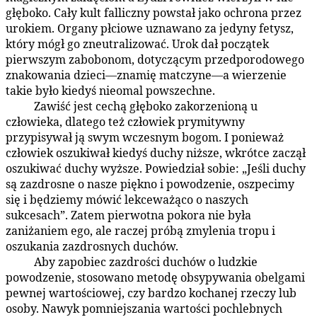
głęboko. Cały kult falliczny powstał jako ochrona przez
urokiem. Organy płciowe uznawano za jedyny fetysz,
który mógł go zneutralizować. Urok dał początek
pierwszym zabobonom, dotyczącym przedporodowego
znakowania dzieci—znamię matczyne—a wierzenie
takie było kiedyś nieomal powszechne.
Zawiść jest cechą głęboko zakorzenioną u
87:5.6
człowieka, dlatego też człowiek prymitywny
przypisywał ją swym wczesnym bogom. I ponieważ
człowiek oszukiwał kiedyś duchy niższe, wkrótce zaczął
oszukiwać duchy wyższe. Powiedział sobie: „Jeśli duchy
są zazdrosne o nasze piękno i powodzenie, oszpecimy
się i będziemy mówić lekceważąco o naszych
sukcesach”. Zatem pierwotna pokora nie była
zaniżaniem ego, ale raczej próbą zmylenia tropu i
oszukania zazdrosnych duchów.
Aby zapobiec zazdrości duchów o ludzkie
87:5.7
powodzenie, stosowano metodę obsypywania obelgami
pewnej wartościowej, czy bardzo kochanej rzeczy lub
osoby. Nawyk pomniejszania wartości pochlebnych