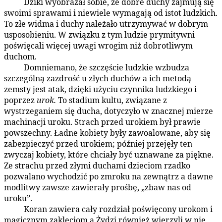
Dziki wyobrażał sobie, że dobre duchy zajmują się
87:5.3
swoimi sprawami i niewiele wymagają od istot ludzkich.
To złe widma i duchy należało utrzymywać w dobrym
usposobieniu. W związku z tym ludzie prymitywni
poświęcali więcej uwagi wrogim niż dobrotliwym
duchom.
Domniemano, że szczęście ludzkie wzbudza
87:5.4
szczególną zazdrość u złych duchów a ich metodą
zemsty jest atak, dzięki użyciu czynnika ludzkiego i
poprzez
urok.
To stadium kultu, związane z
wystrzeganiem się ducha, dotyczyło w znacznej mierze
machinacji uroku. Strach przed urokiem był prawie
powszechny. Ładne kobiety były zawoalowane, aby się
zabezpieczyć przed urokiem; później przejęły ten
zwyczaj kobiety, które chciały być uznawane za piękne.
Ze strachu przed złymi duchami dzieciom rzadko
pozwalano wychodzić po zmroku na zewnątrz a dawne
modlitwy zawsze zawierały prośbę, „zbaw nas od
uroku”.
Koran zawiera cały rozdział poświęcony urokom i
87:5.5
magicznym zaklęciom a Żydzi również wierzyli w nie