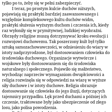
tylko po to, żeby się w pełni zabezpieczyć.
I teraz, po prostym kulcie duchów niższych,
87:5.2
pojawiają się praktyki bardziej zaawansowanego i
względnie kompleksowego kultu duchów-widm,
praktyki służenia wyższym duchom i czczenia ich, kiedy
raz wyłoniły się w prymitywnej, ludzkiej wyobraźni.
Obrzędy religijne muszą dotrzymywać kroku ewolucji i
rozwojowi duchowemu. Tak poszerzony kult był tylko
sztuką samozachowawczości, w odniesieniu do wiary w
istoty nadprzyrodzone, był dostosowaniem człowieka do
środowiska duchowego. Organizacje wytwórcze i
wojskowe były dostosowaniem się do środowiska
naturalnego i społecznego. Pojawiło się małżeństwo,
wychodząc naprzeciw wymaganiom dwupłciowości a
religia rozwinęła się w odpowiedzi na wiarę w wyższe
siły duchowe i w istoty duchowe. Religia obrazuje
dostosowanie się człowieka do jego iluzji, dotyczących
tajemnicy przypadku. Lęk przed duchami a później ich
czczenie, traktowane były jako ubezpieczenie od złego
losu, jako polisa powodzenia.