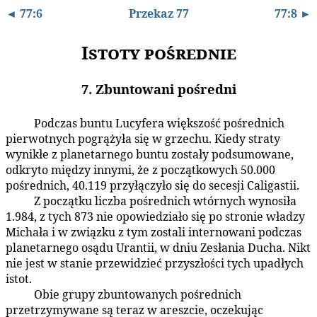
◄ 77:6
Przekaz 77
77:8 ►
Istoty pośrednie
7. Zbuntowani pośredni
Podczas buntu Lucyfera większość pośrednich
77:7.1
pierwotnych pogrążyła się w grzechu. Kiedy straty
wynikłe z planetarnego buntu zostały podsumowane,
odkryto między innymi, że z początkowych 50.000
pośrednich, 40.119 przyłączyło się do secesji Caligastii.
Z początku liczba pośrednich wtórnych wynosiła
77:7.2
1.984, z tych 873 nie opowiedziało się po stronie władzy
Michała i w związku z tym zostali internowani podczas
planetarnego osądu Urantii, w dniu Zesłania Ducha. Nikt
nie jest w stanie przewidzieć przyszłości tych upadłych
istot.
Obie grupy zbuntowanych pośrednich
77:7.3
przetrzymywane są teraz w areszcie, oczekując