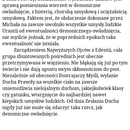
sprawą pomieszania wierzeń w demoniczne
owładnięcie, z histerią, chorobą umysłową i ociężałością
umysłową. Faktem jest, że obdarzenie dokonane przez
Michała na zawsze uwolniło wszystkie umysły ludzkie
Urantii od ewentualności demonicznego owładnięcia,
nie myślcie jednak, że w poprzednich epokach taka
ewentualność nie istniała.
Zarządzeniem Najwyższych Ojców z Edentii, cała
77:7.8
grupa zbuntowanych pośrednich jest obecnie
przetrzymywana w więzieniu. Nie błąkają się już po tym
świecie i nie dają upustu swym skłonnościom do psot.
Niezależnie od obecności Dostrajaczy Myśli, wylanie
Ducha Prawdy na wszelkie ciało na zawsze
uniemożliwia nielojalnym duchom, jakiejkolwiek klasy
czy gatunku, wtargnięcie do najbardziej nawet
kiepskich umysłów ludzkich. Od dnia Zesłania Ducha
nigdy już nie może się zdarzyć taka rzecz, jak
demoniczne owładnięcie.