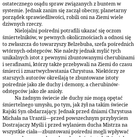
ostatecznego osądu spraw związanych z buntem w
systemie. Jednak zanim się zaczął obecny, planetarny
porządek sprawiedliwości, robili oni na Ziemi wiele
dziwnych rzeczy.
Nielojalni pośredni potrafili ukazać się oczom
77:7.4
śmiertelników, w pewnych okolicznościach a odnosi się
to zwłaszcza do towarzyszy Belzebuba, szefa pośrednich
wtórnych-odstępców. Nie należy jednak mylić tych
unikalnych istot z pewnymi zbuntowanymi cherubinami
i serafinami, którzy także przebywali na Ziemi do czasu
śmierci i zmartwychwstania Chrystusa. Niektórzy ze
starszych autorów określają te zbuntowane istoty
pośrednie jako złe duchy i demony, a cherubinów-
odstępców jako złe anioły.
Na żadnym świecie złe duchy nie mogą opętać
77:7.5
śmiertelnego umysłu, po tym, jak żył na takim świecie
Rajski Syn obdarzający. Jednak przed dniami Chrystusa
Michała na Urantii—przed powszechnym przybyciem
Dostrajaczy Myśli i przed wylaniem ducha Mistrza na
wszystkie ciała—zbuntowani pośredni mogli wpływać