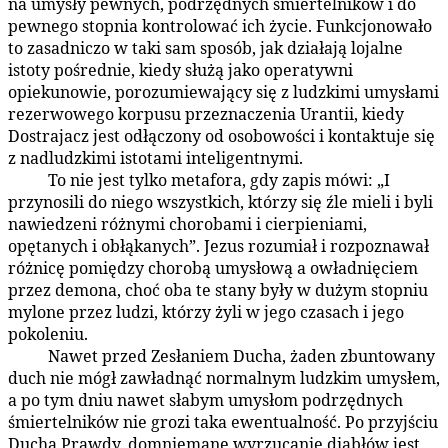
na umysły pewnych, podrzędnych śmiertelników i do
pewnego stopnia kontrolować ich życie. Funkcjonowało
to zasadniczo w taki sam sposób, jak działają lojalne
istoty pośrednie, kiedy służą jako operatywni
opiekunowie, porozumiewający się z ludzkimi umysłami
rezerwowego korpusu przeznaczenia Urantii, kiedy
Dostrajacz jest odłączony od osobowości i kontaktuje się
z nadludzkimi istotami inteligentnymi.
To nie jest tylko metafora, gdy zapis mówi: „I
77:7.6
przynosili do niego wszystkich, którzy się źle mieli i byli
nawiedzeni różnymi chorobami i cierpieniami,
opętanych i obłąkanych”. Jezus rozumiał i rozpoznawał
różnicę pomiędzy chorobą umysłową a owładnięciem
przez demona, choć oba te stany były w dużym stopniu
mylone przez ludzi, którzy żyli w jego czasach i jego
pokoleniu.
Nawet przed Zesłaniem Ducha, żaden zbuntowany
77:7.7
duch nie mógł zawładnąć normalnym ludzkim umysłem,
a po tym dniu nawet słabym umysłom podrzędnych
śmiertelników nie grozi taka ewentualność. Po przyjściu
Ducha Prawdy, domniemane wyrzucanie diabłów jest